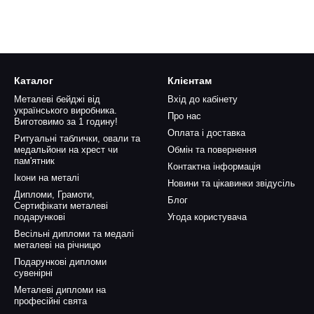
Каталог
Клієнтам
Металеві бейджі від
Вхід до кабінету
українського виробника.
Про нас
Виготовимо за 1 годину!
Оплата і доставка
Ритуальні таблички, овали та
медальйони на хрест чи
Обмін та повернення
пам'ятник
Контактна інформація
Ікони на металі
Новини та цікавинки звідусіль
Дипломи, Грамоти,
Блог
Сертифікати металеві
подарункові
Угода користувача
Весільні дипломи та медалі
металеві на річницю
Подарункові дипломи
сувенірні
Металеві дипломи на
професійні свята