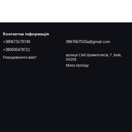
Контактна інформація
+380673179749
0967667533a@gmail.com
+380505478711
вулиця Сім'ї Шовкоплясів, 7, Київ,
Передзвонити вам?
04209
Мапа проїзду