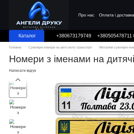
Перейти до основного контенту
Про нас
Оплата і доставк
Угода користувача
Каталог
+380673179749
+380505478711
Головна
Сувенірні номери на авто мото транспорт
Металеві сувенірні но
Номери з іменами на дитячі
Написати відгук