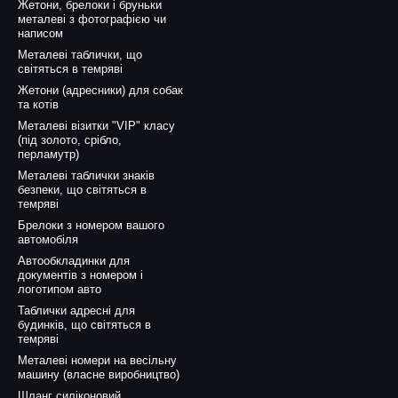
Жетони, брелоки і бруньки
металеві з фотографією чи
написом
Металеві таблички, що
світяться в темряві
Жетони (адресники) для собак
та котів
Металеві візитки "VIP" класу
(під золото, срібло,
перламутр)
Металеві таблички знаків
безпеки, що світяться в
темряві
Брелоки з номером вашого
автомобіля
Автообкладинки для
документів з номером і
логотипом авто
Таблички адресні для
будинків, що світяться в
темряві
Металеві номери на весільну
машину (власне виробництво)
Шланг силіконовий