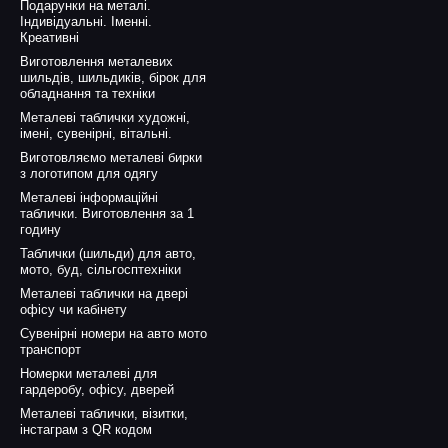
Подарунки на металі.
Індивідуальні. Іменні.
Креативні
Виготовлення металевих
шильдів, шильдиків, бірок для
обладнання та техніки
Металеві таблички художні,
імені, сувенірні, вітальні.
Виготовляємо металеві бирки
з логотипом для одягу
Металеві інформаційні
таблички. Виготовлення за 1
годину
Таблички (шильди) для авто,
мото, буд, сільгосптехніки
Металеві таблички на двері
офісу чи кабінету
Сувенірні номери на авто мото
транспорт
Номерки металеві для
гардеробу, офісу, дверей
Металеві таблички, візитки,
інстаграм з QR кодом