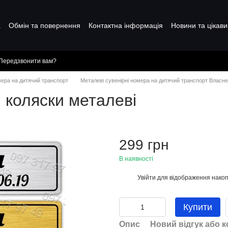
а
Обмін та повернення
Контактна інформація
Новини та цікави
Передзвонити вам?
мера на дитячий транспорт
Металеві сувенірні номера на дитячий транспорт Власн
 коляски металеві
299 грн
В наявності
Увійти
для відображення накоп
%
Купити
Опис
Новий відгук або 