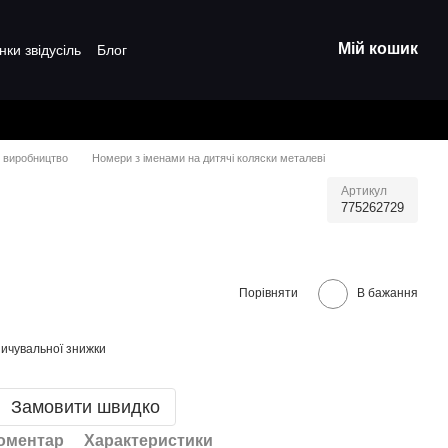
Мій кошик
нки звідусіль
Блог
е виробництво
Номери з іменами на дитячі коляски металеві
Артикул
775262729
Порівняти
В бажання
ичувальної знижки
Замовити швидко
коментар
Характеристики