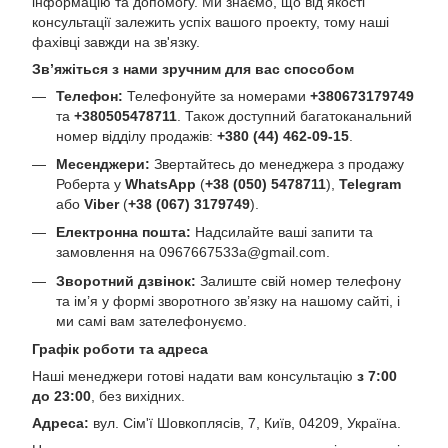
інформацію та допомогу. Ми знаємо, що від якості
консультації залежить успіх вашого проекту, тому наші
фахівці завжди на зв'язку.
Зв’яжіться з нами зручним для вас способом
Телефон:
Телефонуйте за номерами
+380673179749
та
+380505478711
. Також доступний багатоканальний
номер відділу продажів:
+380 (44) 462-09-15
.
Месенджери:
Звертайтесь до менеджера з продажу
Роберта у
WhatsApp
(
+38 (050) 5478711
),
Telegram
або
Viber
(
+38 (067) 3179749
).
Електронна пошта:
Надсилайте ваші запити та
замовлення на
0967667533a@gmail.com
.
Зворотний дзвінок:
Залиште свій номер телефону
та ім’я у формі зворотного зв’язку на нашому сайті, і
ми самі вам зателефонуємо.
Графік роботи та адреса
Наші менеджери готові надати вам консультацію
з 7:00
до 23:00
, без вихідних.
Адреса:
вул. Сім'ї Шовкоплясів, 7, Київ, 04209, Україна.