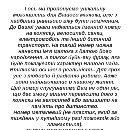
І ось ми пропонуємо унікальну
можливість для Вашого малюка, вже з
найбільш раннього віку бути поміченим.
До Вашої уваги надається іменний номер
на коляску, велосипед, санки,
електромобіль та інший дитячий
транспорт. На такий номер можна
нанести ім'я малюка з датою його
народження, а також будь-яку фразу, яка
буде показувати характер Вашого чада.
Втілюємо всі ідеї в реальність. Для крох
усе з любов'ю й радістю робимо. Адже
вони найважливіше в нашому житті.
Цей номер слугуватиме Вам не один рік,
що дає змогу вільно перевісити його з
коляски на велосипед або залишити на
пам'ять про дитинство.
Номер металевий (не пластик, який за
тиждень у лутнішому разі пожовтіє або
зламається).