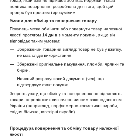
товар, який вам не підійшов або має недоліки. Наша
політика повернення розроблена для того, щоб цей
процес був простим і зрозумілим.
Умови для обміну та повернення товару
Покупець може обміняти або повернути товар належної
якості протягом
14 днів
з моменту покупки, якщо він
відповідає таким умовам:
Збережений товарний вигляд: товар не був у вжитку,
не має слідів використання.
Збережені оригінальне пакування, пломби, ярлики та
бирки.
Наявний розрахунковий документ (чек), що
підтверджує факт покупки.
Зверніть увагу, що обміну та поверненню не підлягають
товари, перелік яких визначено чинним законодавством
України (наприклад, парфюмерно-косметичні вироби,
спідня білизна, ювелірні вироби).
Процедура повернення та обміну товару належної
якості