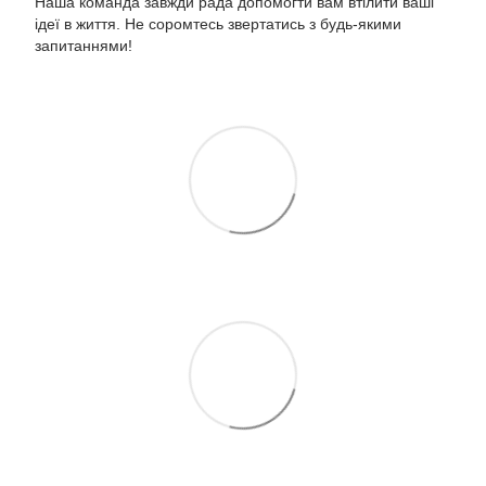
Наша команда завжди рада допомогти вам втілити ваші
ідеї в життя. Не соромтесь звертатись з будь-якими
запитаннями!