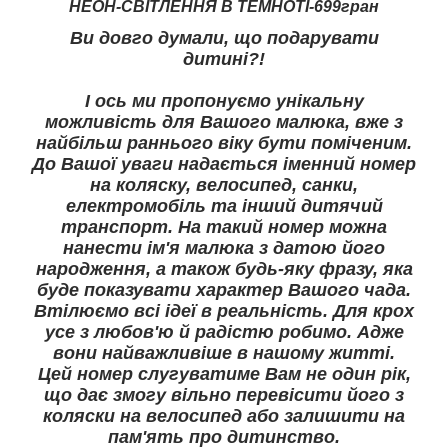
НЕОН-СВІТЛЕННЯ В ТЕМНОТІ-699гран
Ви довго думали, що подарувати
дитині?!
І ось ми пропонуємо унікальну
можливість для Вашого малюка, вже з
найбільш раннього віку бути поміченим.
До Вашої уваги надається іменний номер
на коляску, велосипед, санки,
електромобіль та інший дитячий
транспорт. На такий номер можна
нанести ім'я малюка з датою його
народження, а також будь-яку фразу, яка
буде показувати характер Вашого чада.
Втілюємо всі ідеї в реальність. Для крох
усе з любов'ю й радістю робимо. Адже
вони найважливіше в нашому житті.
Цей номер слугуватиме Вам не один рік,
що дає змогу вільно перевісити його з
коляски на велосипед або залишити на
пам'ять про дитинство.