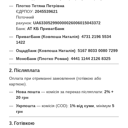
Плотко Тетяна Петрівна
ЄДРПОУ:
2045539621
Поточний
рахунок:
UA633052990000026006015043372
Банк:
АТ КБ ПриватБанк
ПриватБанк (Ковпоша Наталія)
:
4731 2196 5534
1422
Ощадбанк (Ковпоша Наталія)
:
5167 8033 0080 7299
МоноБанк (Плотко Роман)
:
4441 1144 2126 8325
2. Післяплата
Оплата при отриманні замовлення (готівкою або
карткою).
Нова пошта
— комісія за переказ післяплати:
2% +
20 грн
Укрпошта
— комісія (COD):
1% від суми
, мінімум
5
грн
3. Готівкою