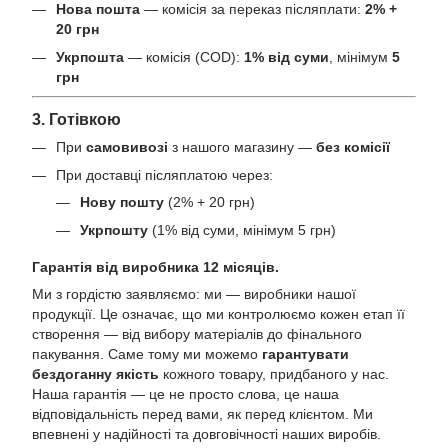
Нова пошта
— комісія за переказ післяплати:
2% +
20 грн
Укрпошта
— комісія (COD):
1% від суми
, мінімум
5
грн
3. Готівкою
При
самовивозі
з нашого магазину —
без комісії
При доставці післяплатою через:
Нову пошту
(2% + 20 грн)
Укрпошту
(1% від суми, мінімум 5 грн)
Гарантія від виробника 12 місяців.
Ми з гордістю заявляємо: ми — виробники нашої
продукції. Це означає, що ми контролюємо кожен етап її
створення — від вибору матеріалів до фінального
пакування. Саме тому ми можемо
гарантувати
бездоганну якість
кожного товару, придбаного у нас.
Наша гарантія — це не просто слова, це наша
відповідальність перед вами, як перед клієнтом. Ми
впевнені у надійності та довговічності наших виробів.