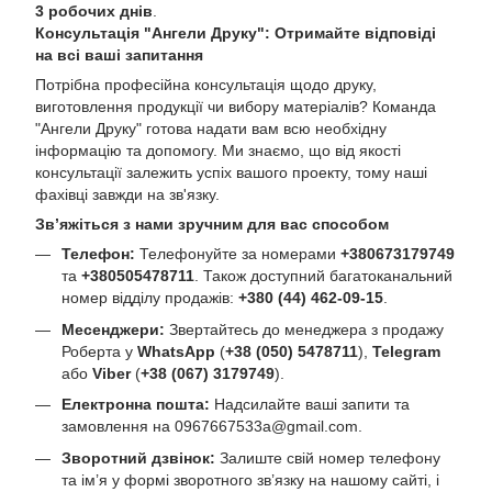
3 робочих днів
.
Консультація "Ангели Друку": Отримайте відповіді
на всі ваші запитання
Потрібна професійна консультація щодо друку,
виготовлення продукції чи вибору матеріалів? Команда
"Ангели Друку" готова надати вам всю необхідну
інформацію та допомогу. Ми знаємо, що від якості
консультації залежить успіх вашого проекту, тому наші
фахівці завжди на зв'язку.
Зв’яжіться з нами зручним для вас способом
Телефон:
Телефонуйте за номерами
+380673179749
та
+380505478711
. Також доступний багатоканальний
номер відділу продажів:
+380 (44) 462-09-15
.
Месенджери:
Звертайтесь до менеджера з продажу
Роберта у
WhatsApp
(
+38 (050) 5478711
),
Telegram
або
Viber
(
+38 (067) 3179749
).
Електронна пошта:
Надсилайте ваші запити та
замовлення на
0967667533a@gmail.com
.
Зворотний дзвінок:
Залиште свій номер телефону
та ім’я у формі зворотного зв’язку на нашому сайті, і