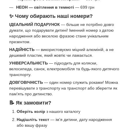
НЕОН — світлення в темноті
— 699 грн
✨ Чому обирають наші номери?
ІДЕАЛЬНИЙ ПОДАРУНОК
— більше не потрібно довго
думати, що подарувати дитині! Іменний номер з датою
народження або веселою фразою стане унікальним
презентом.
НАДІЙНІСТЬ
— використовуємо міцний алюміній, а не
дешевий пластик, який жовтіє чи ламається.
УНІВЕРСАЛЬНІСТЬ
— підходить для коляски,
велосипеда, санок, електромобіля та будь-якого дитячого
транспорту.
ДОВГОВІЧНІСТЬ
— один номер служить роками! Можна
перевішувати з транспорту на транспорт або зберегти як
пам'ять про дитинство.
📝 Як замовити?
Оберіть колір
з нашого каталогу
Надішліть текст
— ім'я дитини, дату народження
або вашу фразу