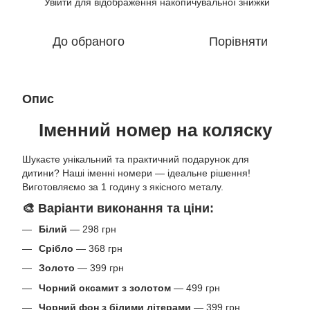
Увійти
для відображення накопичувальної знижки
%
До обраного
Порівняти
Опис
Іменний номер на коляску
Шукаєте унікальний та практичний подарунок для
дитини? Наші іменні номери — ідеальне рішення!
Виготовляємо за 1 годину з якісного металу.
🎨 Варіанти виконання та ціни:
Білий
— 298 грн
Срібло
— 368 грн
Золото
— 399 грн
Чорний оксамит з золотом
— 499 грн
Чорний фон з білими літерами
— 399 грн