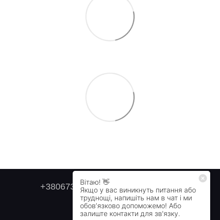
+380673179749
+380505478711
Контактна інформація