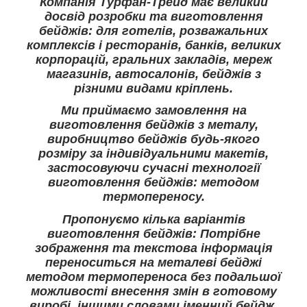
Компанія Турфан-Трейд має великий
досвід розробки та виготовлення
бейджів: для готелів, розважальних
комплексів і ресторанів, банків, великих
корпорацій, гральних закладів, мереж
магазинів, автосалонів, бейджів з
різними видами кріплень.
Ми приймаємо замовлення на
виготовлення бейджів з металу,
виробництво бейджів будь-якого
розміру за індивідуальними макетів,
застосовуючи сучасні технології
виготовлення бейджів: методом
термопереносу.
Пропонуємо кілька варіантів
виготовлення бейджів: Потрібне
зображення та текстова інформація
переноситься на металеві бейджі
методом термопереноса без подальшої
можливості внесення змін в готовому
виробі, іншими словами іменний бейдж.