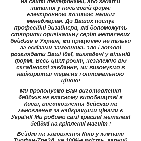
на сайті телефонами, або задати
питання у письмовій формі
електронною поштою нашим
менеджерам. До Ваших послуг
професійні дизайнери, які допоможуть
створити оригінальну серію металевих
бейджів в Україні, ми працюємо не тільки
за ескізами замовника, але і готові
розглядати Ваші ідеї, викладені у вільній
формі. Весь цикл робіт, незалежно від
складності завдання, ми виконуємо в
найкоротші терміни і оптимальною
ціною!
Ми пропонуємо Вам виготовлення
бейджів на власному виробництві в
Києві, виготовлення бейджів на
замовлення за найкращими цінами в
Україні! Ми робимо самі красиві металеві
бейджі на кріпленні магніт !
Бейджі на замовлення Київ у компанії
Турфан-Трейд, це 100%е якість, гарний