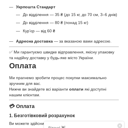
Укрпошта Стандарт
До відділення — 35 ₴ (до 15 кг, до 70 см, 3–6 днів)
До відділення — 80 ₴ (понад 15 кг)
Кур’єр — від 60 ₴
Адресна доставка
— за вказаною вами адресою.
✅ Ми гарантуємо швидке відправлення, якісну упаковку
та надійну доставку у будь-яке місто України.
Оплата
Ми прагнемо зробити процес покупки максимально
зручним для вас.
Нижче ви знайдете всі варіанти
оплати
які доступні
нашим клієнтам.
💳 Оплата
1. Безготівковий розрахунок
Ви можете здійснити оплату на розрахункові рахунки: