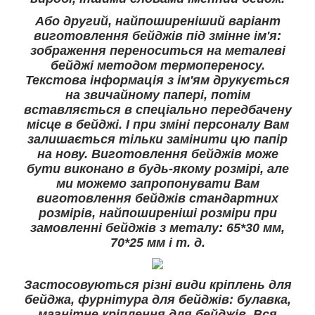
Або другий, найпоширеніший варіант
виготовлення бейджів під змінне ім'я:
зображення переноситься на металеві
бейджі методом термопереносу.
Текстова інформація з ім'ям друкується
на звичайному папері, потім
вставляється в спеціально передбачену
місце в бейджі. І при зміні персоналу Вам
залишається тільки замінити цю папір
на нову. Виготовлення бейджів може
бути виконано в будь-якому розмірі, але
ми можемо запропонувати Вам
виготовлення бейджів стандартних
розмірів, найпоширеніші розміри при
замовленні бейджів з металу: 65*30 мм,
70*25 мм і т. д.
Застосовуються різні види кріплень для
бейджа, фурнітура для бейджів: булавка,
магнітне кріплення для бейджів. Вся