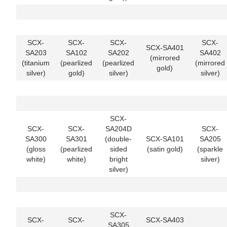
SCX-
SCX-
SCX-
SCX-
SCX-SA401
SA203
SA102
SA202
SA402
(mirrored
(titanium
(pearlized
(pearlized
(mirrored
gold)
silver)
gold)
silver)
silver)
SCX-
SCX-
SCX-
SA204D
SCX-
SA300
SA301
(double-
SCX-SA101
SA205
(gloss
(pearlized
sided
(satin gold)
(sparkle
white)
white)
bright
silver)
silver)
SCX-
SCX-
SCX-
SCX-SA403
SA305