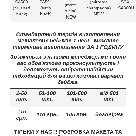
SA500
SA501
(mirrored
SCX-
(matte
(brushed
(satin
champagne)
SA300H
white)
black)
black)
NEW
NEW
Стандартний термін виготовлення
металевих бейджів 1 день. Можливе
термінове виготовлення ЗА 1 ГОДИНУ
Зв'яжіться з нашими менеджерами і вони
вас обов'язково проконсультують і
допоможуть вибрати найбільш
підходящий для вашої компанії варіант
бейджа.
1-50
51-100
101-500
від 501
шт.
шт.
шт.
шт.
115
110 грн.
105 грн.
договірна
грн.
ТІЛЬКИ У НАС!!! РОЗРОБКА МАКЕТА ТА