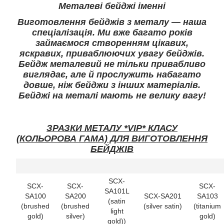
Металеві бейджі іменні
Виготовлення бейджів з металу — наша
спеціалізація. Ми вже багато років
займаємося створенням цікавих,
яскравих, приваблюючих увагу бейджів.
Бейдж металевий не тільки привабливо
виглядає, але й прослужить набагато
довше, ніж бейджи з інших матеріалів.
Бейджі на металі мають не велику вагу!
ЗРАЗКИ МЕТАЛУ *VIP* КЛАСУ
(КОЛЬОРОВА ГАМА) ДЛЯ ВИГОТОВЛЕННЯ
БЕЙДЖІВ
SCX-
SCX-
SCX-
SCX-
SA101L
SA100
SA200
SCX-SA201
SA103
(satin
(brushed
(brushed
(silver satin)
(titanium
light
gold)
silver)
gold)
gold))