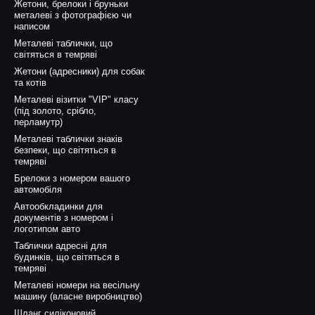
Жетони, брелоки і бруньки
металеві з фотографією чи
написом
Металеві таблички, що
світяться в темряві
Жетони (адресники) для собак
та котів
Металеві візитки "VIP" класу
(під золото, срібло,
перламутр)
Металеві таблички знаків
безпеки, що світяться в
темряві
Брелоки з номером вашого
автомобіля
Автообкладинки для
документів з номером і
логотипом авто
Таблички адресні для
будинків, що світяться в
темряві
Металеві номери на весільну
машину (власне виробництво)
Шланг силіконовий