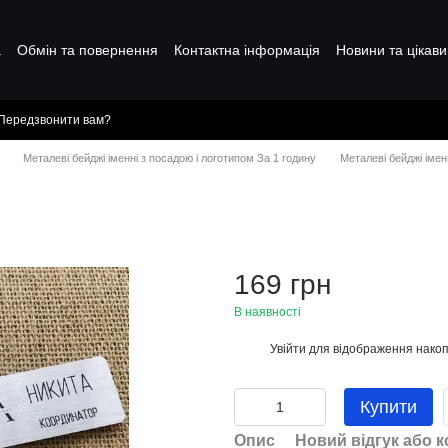
а
Обмін та повернення
Контактна інформація
Новини та цікави
Передзвонити вам?
Металеві бейджі іменні з посадою і логотипом За 1 годину
Металеві бейджі імен
169 грн
В наявності
Увійти
для відображення накоп
%
Купити
Опис
Новий відгук або 