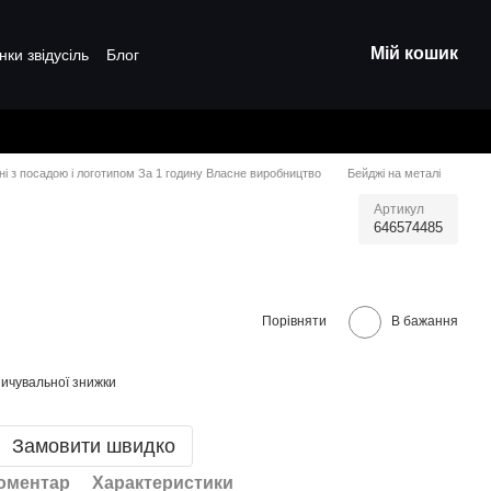
Мій кошик
нки звідусіль
Блог
ні з посадою і логотипом За 1 годину Власне виробництво
Бейджі на металі
Артикул
646574485
Порівняти
В бажання
ичувальної знижки
Замовити швидко
коментар
Характеристики