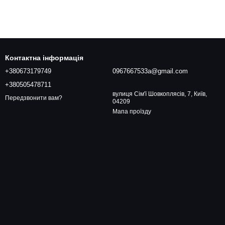
Контактна інформація
+380673179749
0967667533a@gmail.com
+380505478711
вулиця Сім'ї Шовкоплясів, 7, Київ,
Передзвонити вам?
04209
Мапа проїзду