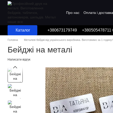
Перейти до основного контенту
Про нас
Оплата і доставк
Угода користувача
Каталог
+380673179749
+380505478711
Головна
Металеві бейджі від українського виробника. Виготовимо за 1 годину!
Бейджі на металі
Написати відгук