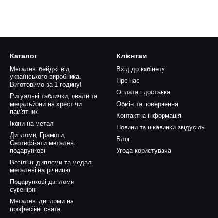
Каталог
Клієнтам
Металеві бейджі від
Вхід до кабінету
українського виробника.
Про нас
Виготовимо за 1 годину!
Оплата і доставка
Ритуальні таблички, овали та
медальйони на хрест чи
Обмін та повернення
пам'ятник
Контактна інформація
Ікони на металі
Новини та цікавинки звідусіль
Дипломи, Грамоти,
Блог
Сертифікати металеві
подарункові
Угода користувача
Весільні дипломи та медалі
металеві на річницю
Подарункові дипломи
сувенірні
Металеві дипломи на
професійні свята