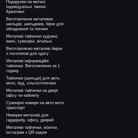
Подарунки на металі.
Індивідуальні. Іменні.
Креативні
Виготовлення металевих
шильдів, шильдиків, бірок для
обладнання та техніки
Металеві таблички художні,
імені, сувенірні, вітальні.
Виготовляємо металеві бирки
з логотипом для одягу
Металеві інформаційні
таблички. Виготовлення за 1
годину
Таблички (шильди) для авто,
мото, буд, сільгосптехніки
Металеві таблички на двері
офісу чи кабінету
Сувенірні номери на авто мото
транспорт
Номерки металеві для
гардеробу, офісу, дверей
Металеві таблички, візитки,
інстаграм з QR кодом