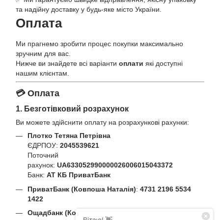
та надійну доставку у будь-яке місто України.
Оплата
Ми прагнемо зробити процес покупки максимально
зручним для вас.
Нижче ви знайдете всі варіанти
оплати
які доступні
нашим клієнтам.
💳 Оплата
1. Безготівковий розрахунок
Ви можете здійснити оплату на розрахункові рахунки:
Плотко Тетяна Петрівна
ЄДРПОУ:
2045539621
Поточний
рахунок:
UA633052990000026006015043372
Банк:
АТ КБ ПриватБанк
ПриватБанк (Ковпоша Наталія)
:
4731 2196 5534
1422
Ощадбанк (Ковпоша Наталія)
:
5167 8033 0080 7299