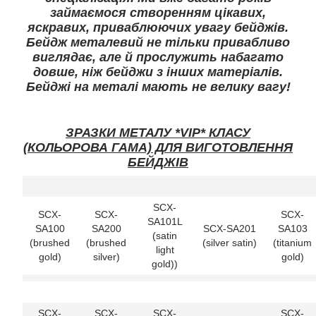
займаємося створенням цікавих,
яскравих, приваблюючих увагу бейджів.
Бейдж металевий не тільки привабливо
виглядає, але й прослужить набагато
довше, ніж бейджи з інших матеріалів.
Бейджі на металі мають не велику вагу!
ЗРАЗКИ МЕТАЛУ *VIP* КЛАСУ
(КОЛЬОРОВА ГАМА) ДЛЯ ВИГОТОВЛЕННЯ
БЕЙДЖІВ
SCX-
SCX-
SCX-
SCX-
SA101L
SA100
SA200
SCX-SA201
SA103
(satin
(brushed
(brushed
(silver satin)
(titanium
light
gold)
silver)
gold)
gold))
SCX-
SCX-
SCX-
SCX-