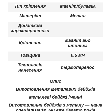
Тип кріплення
Магніт/булавка
Матеріал
Метал
Додаткові
характеристики
магніт або
Кріплення
шпилька
Товщина
0.5 мм
Технологія
термоперенос
нанесення
Опис
Виготовлення металевих бейджів
Металеві бейджі іменні
Виготовлення бейджів з металу — наша
спеціалізація. Ми вже багато років