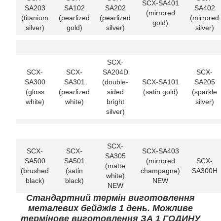
SCX-SA401
SA203
SA102
SA202
SA402
(mirrored
(titanium
(pearlized
(pearlized
(mirrored
gold)
silver)
gold)
silver)
silver)
SCX-
SCX-
SCX-
SA204D
SCX-
SA300
SA301
(double-
SCX-SA101
SA205
(gloss
(pearlized
sided
(satin gold)
(sparkle
white)
white)
bright
silver)
silver)
SCX-
SCX-
SCX-
SCX-SA403
SA305
SA500
SA501
(mirrored
SCX-
(matte
(brushed
(satin
champagne)
SA300H
white)
black)
black)
NEW
NEW
Стандартний термін виготовлення
металевих бейджів 1 день. Можливе
термінове виготовлення ЗА 1 ГОДИНУ