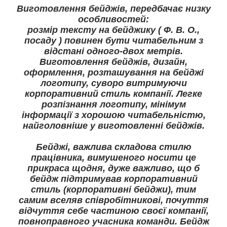
Виготовлення бейджів, передбачає низку
особливостей:
розмір тексту на бейджику ( Ф. В. О.,
посаду ) повинен бути читабельним з
відстані одного-двох метрів.
Виготовлення бейджів, дизайн,
оформлення, розташування на бейджі
логотипу, суворо витримуючи
корпоративний стиль компанії. Легке
розпізнання логотипу, мінімум
інформації з хорошою читабельністю,
найголовніше у виготовленні бейджів.
Бейджі, важлива складова стилю
працівника, вимушеного носити це
прикраса щодня, дуже важливо, що б
бейдж підтримував корпоративний
стиль (корпоративні бейджи), тим
самим вселяв співробітникові, почуття
відчуття себе частиною своєї компанії,
повноправного учасника команди. Бейдж