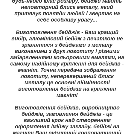
будь-якого клас розміру, бейджи мають
неповторний блиск металу, який
притягує погляди людей і звертає на
себе особливу увагу...
Виготовлення бейджів - Ваш кращий
вибір, алюмінієвий бейдж з печаткою не
зрівнятися з бейджами з металу
виконаними з друк логотипу і різними
забарвленнями кольоровими емалями, на
самому надійному кріпленні для бейджів -
магніт. Точна передача зображення
логотипу, неперевершений блиск
металу це основні відмінності
виготовлення бейджів на кріпленні
магніт!
Виготовлення бейджів, виробництво
бейджів, замовлення бейджів - це
важливий крок над створенням
оформлення іміджу закладу, бейджі на
магніті Ваш відмітний корпоративний