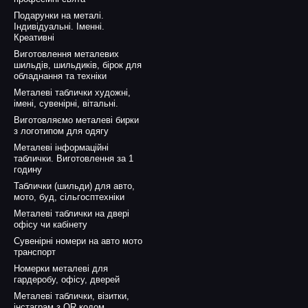
Подарунки на металі.
Індивідуальні. Іменні.
Креативні
Виготовлення металевих
шильдів, шильдиків, бірок для
обладнання та техніки
Металеві таблички художні,
імені, сувенірні, вітальні.
Виготовляємо металеві бирки
з логотипом для одягу
Металеві інформаційні
таблички. Виготовлення за 1
годину
Таблички (шильди) для авто,
мото, буд, сільгосптехніки
Металеві таблички на двері
офісу чи кабінету
Сувенірні номери на авто мото
транспорт
Номерки металеві для
гардеробу, офісу, дверей
Металеві таблички, візитки,
інстаграм з QR кодом