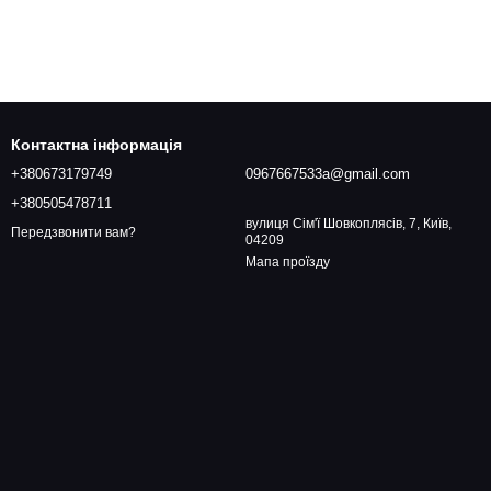
Контактна інформація
+380673179749
0967667533a@gmail.com
+380505478711
вулиця Сім'ї Шовкоплясів, 7, Київ,
Передзвонити вам?
04209
Мапа проїзду