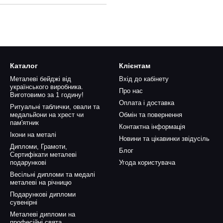
Каталог
Клієнтам
Металеві бейджі від
Вхід до кабінету
українського виробника.
Про нас
Виготовимо за 1 годину!
Оплата і доставка
Ритуальні таблички, овали та
медальйони на хрест чи
Обмін та повернення
пам'ятник
Контактна інформація
Ікони на металі
Новини та цікавинки звідусіль
Дипломи, Грамоти,
Блог
Сертифікати металеві
подарункові
Угода користувача
Весільні дипломи та медалі
металеві на річницю
Подарункові дипломи
сувенірні
Металеві дипломи на
професійні свята