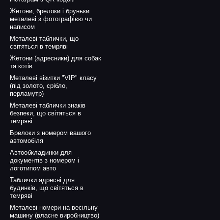
Жетони, брелоки і бруньки
металеві з фотографією чи
написом
Металеві таблички, що
світяться в темряві
Жетони (адресники) для собак
та котів
Металеві візитки "VIP" класу
(під золото, срібло,
перламутр)
Металеві таблички знаків
безпеки, що світяться в
темряві
Брелоки з номером вашого
автомобіля
Автообкладинки для
документів з номером і
логотипом авто
Таблички адресні для
будинків, що світяться в
темряві
Металеві номери на весільну
машину (власне виробництво)