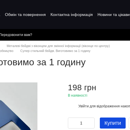
а
Обмін та повернення
Контактна інформація
Новини та цікави
Передзвонити вам?
Металеві бейджі з віконцем для змінної інформації (віконце по центру)
робництво
Супер стильний бейдж. Виготовимо за 1 годину
отовимо за 1 годину
198 грн
В наявності
Увійти
для відображення накоп
%
Купити