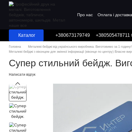
Перейти до основного контенту
Про нас
Оплата і доставк
Угода користувача
Каталог
+380673179749
+380505478711
Головна
Металеві бейджі від українського виробника. Виготовимо за 1 годину!
Металеві бейджі з віконцем для змінної інформації (віконце по центру) Власне ви
Супер стильний бейдж. Виг
Написати відгук