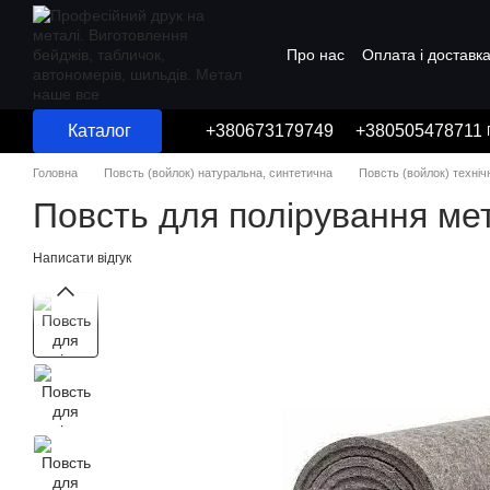
Перейти до основного контенту
Про нас
Оплата і доставк
Угода користувача
Каталог
+380673179749
+380505478711
Головна
Повсть (войлок) натуральна, синтетична
Повсть (войлок) техні
Повсть для полірування ме
Написати відгук