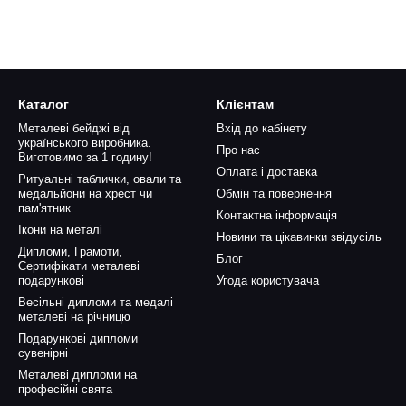
Каталог
Клієнтам
Металеві бейджі від
Вхід до кабінету
українського виробника.
Про нас
Виготовимо за 1 годину!
Оплата і доставка
Ритуальні таблички, овали та
медальйони на хрест чи
Обмін та повернення
пам'ятник
Контактна інформація
Ікони на металі
Новини та цікавинки звідусіль
Дипломи, Грамоти,
Блог
Сертифікати металеві
подарункові
Угода користувача
Весільні дипломи та медалі
металеві на річницю
Подарункові дипломи
сувенірні
Металеві дипломи на
професійні свята