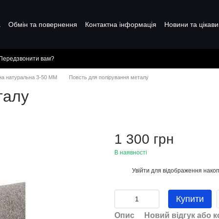
а
Обмін та повернення
Контактна інформація
Новини та цікави
Передзвонити вам?
чна натуральна 3-50 ММ
Повсть для полірування металу
талу
1 300 грн
В наявності
Увійти
для відображення накоп
%
Купити
Опис
Новий відгук або 