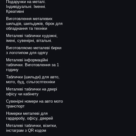
Подарунки на металі.
Індивідуальні. Іменні.
Креативні
Виготовлення металевих
шильдів, шильдиків, бірок для
обладнання та техніки
Металеві таблички художні,
імені, сувенірні, вітальні.
Виготовляємо металеві бирки
з логотипом для одягу
Металеві інформаційні
таблички. Виготовлення за 1
годину
Таблички (шильди) для авто,
мото, буд, сільгосптехніки
Металеві таблички на двері
офісу чи кабінету
Сувенірні номери на авто мото
транспорт
Номерки металеві для
гардеробу, офісу, дверей
Металеві таблички, візитки,
інстаграм з QR кодом