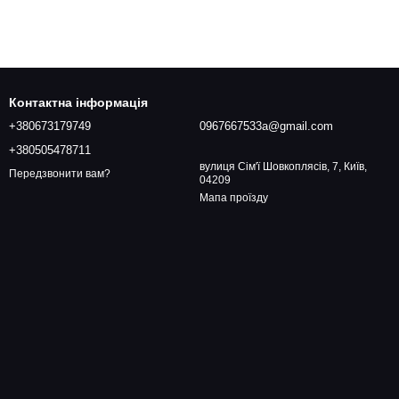
Контактна інформація
+380673179749
0967667533a@gmail.com
+380505478711
вулиця Сім'ї Шовкоплясів, 7, Київ,
Передзвонити вам?
04209
Мапа проїзду