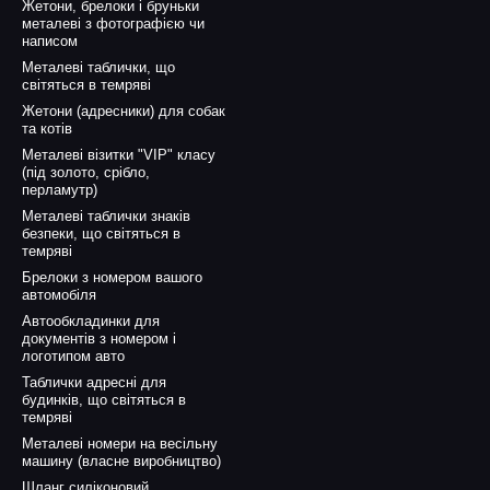
Жетони, брелоки і бруньки
металеві з фотографією чи
написом
Металеві таблички, що
світяться в темряві
Жетони (адресники) для собак
та котів
Металеві візитки "VIP" класу
(під золото, срібло,
перламутр)
Металеві таблички знаків
безпеки, що світяться в
темряві
Брелоки з номером вашого
автомобіля
Автообкладинки для
документів з номером і
логотипом авто
Таблички адресні для
будинків, що світяться в
темряві
Металеві номери на весільну
машину (власне виробництво)
Шланг силіконовий