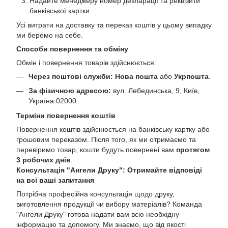
Надайте менеджеру номер декларації та реквізити
банківської картки.
Усі витрати на доставку та переказ коштів у цьому випадку
ми беремо на себе.
Способи повернення та обміну
Обмін і повернення товарів здійснюється:
Через поштові служби:
Нова пошта
або
Укрпошта
.
За фізичною адресою:
вул. Лебединська, 9, Київ,
Україна 02000.
Терміни повернення коштів
Повернення коштів здійснюється на банківську картку або
грошовим переказом. Після того, як ми отримаємо та
перевіримо товар, кошти будуть повернені вам
протягом
3 робочих днів
.
Консультація "Ангели Друку": Отримайте відповіді
на всі ваші запитання
Потрібна професійна консультація щодо друку,
виготовлення продукції чи вибору матеріалів? Команда
"Ангели Друку" готова надати вам всю необхідну
інформацію та допомогу. Ми знаємо, що від якості