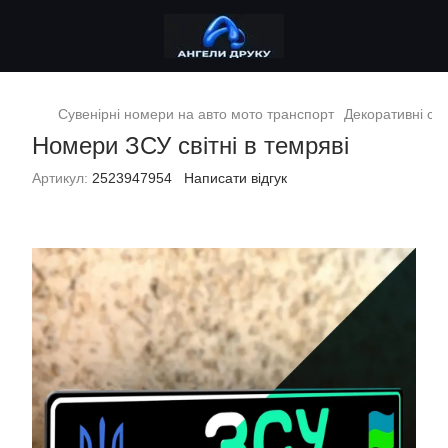
Сувенірні номери на авто мото транспорт
Декоративні сув
Номери ЗСУ світні в темряві
Артикул:
2523947954
Написати відгук