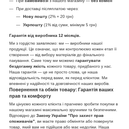
При
самовивозі
з нашого магазину —
без комісії
При доставці післяплатою через:
Нову пошту
(2% + 20 грн)
Укрпошту
(1% від суми, мінімум 5 грн)
Гарантія від виробника 12 місяців.
Ми з гордістю заявляємо: ми — виробники нашої
продукції. Це означає, що ми контролюємо кожен етап її
створення — від вибору матеріалів до фінального
пакування. Саме тому ми можемо
гарантувати
бездоганну якість
кожного товару, придбаного у нас.
Наша гарантія — це не просто слова, це наша
відповідальність перед вами, як перед клієнтом. Ми
впевнені у надійності та довговічності наших виробів.
Повернення та обмін товару: Гарантія ваших
прав та комфорту
Ми цінуємо кожного клієнта і прагнемо зробити покупки в
нашому магазині максимально зручними та безпечними.
Відповідно до
Закону України "Про захист прав
споживачів"
, ви маєте право обміняти або повернути
товар, який вам не підійшов або має недоліки. Наша