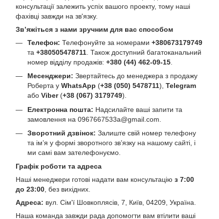
консультації залежить успіх вашого проекту, тому наші
фахівці завжди на зв'язку.
Зв’яжіться з нами зручним для вас способом
Телефон:
Телефонуйте за номерами
+380673179749
та
+380505478711
. Також доступний багатоканальний
номер відділу продажів:
+380 (44) 462-09-15
.
Месенджери:
Звертайтесь до менеджера з продажу
Роберта у
WhatsApp
(
+38 (050) 5478711
),
Telegram
або
Viber
(
+38 (067) 3179749
).
Електронна пошта:
Надсилайте ваші запити та
замовлення на
0967667533a@gmail.com
.
Зворотний дзвінок:
Залиште свій номер телефону
та ім’я у формі зворотного зв’язку на нашому сайті, і
ми самі вам зателефонуємо.
Графік роботи та адреса
Наші менеджери готові надати вам консультацію
з 7:00
до 23:00
, без вихідних.
Адреса:
вул. Сім'ї Шовкоплясів, 7, Київ, 04209, Україна.
Наша команда завжди рада допомогти вам втілити ваші