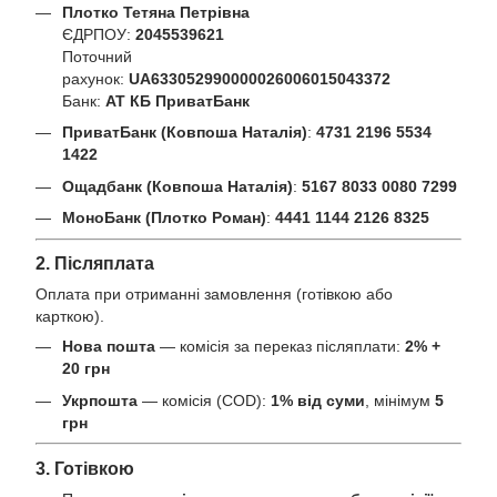
Плотко Тетяна Петрівна
ЄДРПОУ:
2045539621
Поточний
рахунок:
UA633052990000026006015043372
Банк:
АТ КБ ПриватБанк
ПриватБанк (Ковпоша Наталія)
:
4731 2196 5534
1422
Ощадбанк (Ковпоша Наталія)
:
5167 8033 0080 7299
МоноБанк (Плотко Роман)
:
4441 1144 2126 8325
2. Післяплата
Оплата при отриманні замовлення (готівкою або
карткою).
Нова пошта
— комісія за переказ післяплати:
2% +
20 грн
Укрпошта
— комісія (COD):
1% від суми
, мінімум
5
грн
3. Готівкою