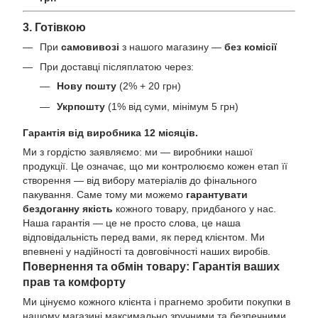
3. Готівкою
При
самовивозі
з нашого магазину —
без комісії
При доставці післяплатою через:
Нову пошту
(2% + 20 грн)
Укрпошту
(1% від суми, мінімум 5 грн)
Гарантія від виробника 12 місяців.
Ми з гордістю заявляємо: ми — виробники нашої
продукції. Це означає, що ми контролюємо кожен етап її
створення — від вибору матеріалів до фінального
пакування. Саме тому ми можемо
гарантувати
бездоганну якість
кожного товару, придбаного у нас.
Наша гарантія — це не просто слова, це наша
відповідальність перед вами, як перед клієнтом. Ми
впевнені у надійності та довговічності наших виробів.
Повернення та обмін товару: Гарантія ваших
прав та комфорту
Ми цінуємо кожного клієнта і прагнемо зробити покупки в
нашому магазині максимально зручними та безпечними.