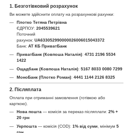
1. Безготівковий розрахунок
Ви можете здійснити оплату на розрахункові рахунки:
Плотко Тетяна Петрівна
ЄДРПОУ:
2045539621
Поточний
рахунок:
UA633052990000026006015043372
Банк:
АТ КБ ПриватБанк
ПриватБанк (Ковпоша Наталія)
:
4731 2196 5534
1422
Ощадбанк (Ковпоша Наталія)
:
5167 8033 0080 7299
МоноБанк (Плотко Роман)
:
4441 1144 2126 8325
2. Післяплата
Оплата при отриманні замовлення (готівкою або
карткою).
Нова пошта
— комісія за переказ післяплати:
2% +
20 грн
Укрпошта
— комісія (COD):
1% від суми
, мінімум
5
грн