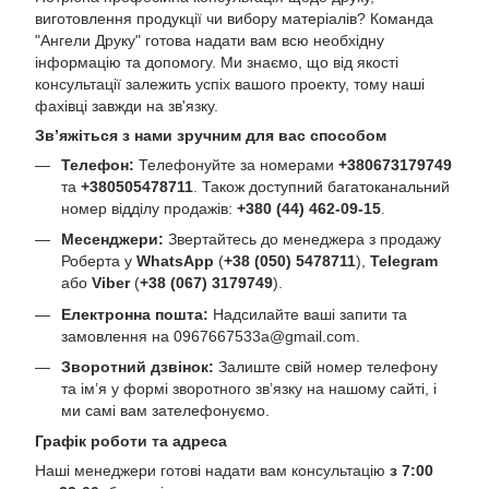
виготовлення продукції чи вибору матеріалів? Команда
"Ангели Друку" готова надати вам всю необхідну
інформацію та допомогу. Ми знаємо, що від якості
консультації залежить успіх вашого проекту, тому наші
фахівці завжди на зв'язку.
Зв’яжіться з нами зручним для вас способом
Телефон:
Телефонуйте за номерами
+380673179749
та
+380505478711
. Також доступний багатоканальний
номер відділу продажів:
+380 (44) 462-09-15
.
Месенджери:
Звертайтесь до менеджера з продажу
Роберта у
WhatsApp
(
+38 (050) 5478711
),
Telegram
або
Viber
(
+38 (067) 3179749
).
Електронна пошта:
Надсилайте ваші запити та
замовлення на
0967667533a@gmail.com
.
Зворотний дзвінок:
Залиште свій номер телефону
та ім’я у формі зворотного зв’язку на нашому сайті, і
ми самі вам зателефонуємо.
Графік роботи та адреса
Наші менеджери готові надати вам консультацію
з 7:00