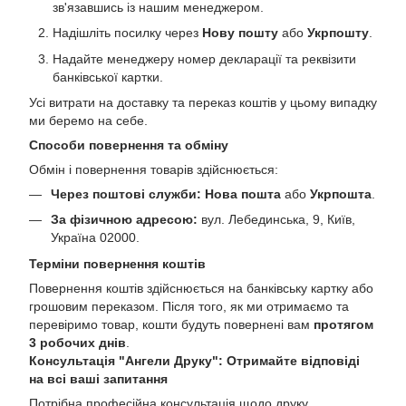
зв'язавшись із нашим менеджером.
Надішліть посилку через
Нову пошту
або
Укрпошту
.
Надайте менеджеру номер декларації та реквізити
банківської картки.
Усі витрати на доставку та переказ коштів у цьому випадку
ми беремо на себе.
Способи повернення та обміну
Обмін і повернення товарів здійснюється:
Через поштові служби:
Нова пошта
або
Укрпошта
.
За фізичною адресою:
вул. Лебединська, 9, Київ,
Україна 02000.
Терміни повернення коштів
Повернення коштів здійснюється на банківську картку або
грошовим переказом. Після того, як ми отримаємо та
перевіримо товар, кошти будуть повернені вам
протягом
3 робочих днів
.
Консультація "Ангели Друку": Отримайте відповіді
на всі ваші запитання
Потрібна професійна консультація щодо друку,