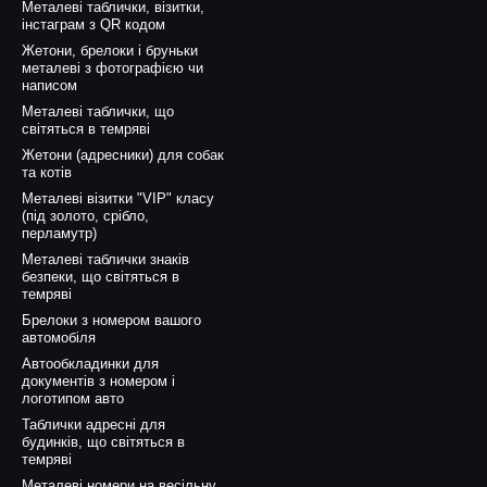
Металеві таблички, візитки,
інстаграм з QR кодом
Жетони, брелоки і бруньки
металеві з фотографією чи
написом
Металеві таблички, що
світяться в темряві
Жетони (адресники) для собак
та котів
Металеві візитки "VIP" класу
(під золото, срібло,
перламутр)
Металеві таблички знаків
безпеки, що світяться в
темряві
Брелоки з номером вашого
автомобіля
Автообкладинки для
документів з номером і
логотипом авто
Таблички адресні для
будинків, що світяться в
темряві
Металеві номери на весільну