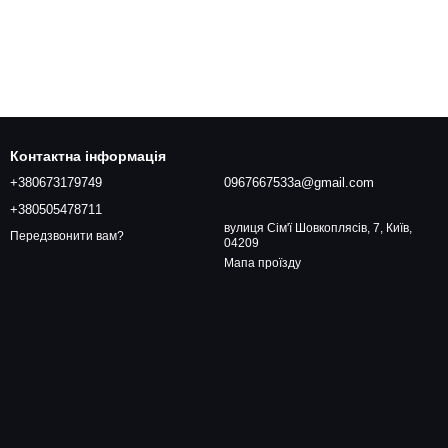
Контактна інформація
+380673179749
0967667533a@gmail.com
+380505478711
вулиця Сім'ї Шовкоплясів, 7, Київ,
Передзвонити вам?
04209
Мапа проїзду