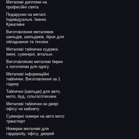
Металеві дипломи на
професійні свята
Подарунки на металі.
Індивідуальні. Іменні.
Креативні
Виготовлення металевих
шильдів, шильдиків, бірок для
обладнання та техніки
Металеві таблички художні,
імені, сувенірні, вітальні.
Виготовляємо металеві бирки
з логотипом для одягу
Металеві інформаційні
таблички. Виготовлення за 1
годину
Таблички (шильди) для авто,
мото, буд, сільгосптехніки
Металеві таблички на двері
офісу чи кабінету
Сувенірні номери на авто мото
транспорт
Номерки металеві для
гардеробу, офісу, дверей