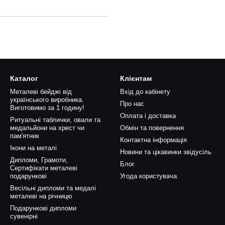
Каталог
Клієнтам
Металеві бейджі від
Вхід до кабінету
українського виробника.
Про нас
Виготовимо за 1 годину!
Оплата і доставка
Ритуальні таблички, овали та
медальйони на хрест чи
Обмін та повернення
пам'ятник
Контактна інформація
Ікони на металі
Новини та цікавинки звідусіль
Дипломи, Грамоти,
Блог
Сертифікати металеві
подарункові
Угода користувача
Весільні дипломи та медалі
металеві на річницю
Подарункові дипломи
сувенірні