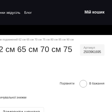
Мій кошик
нки звідусіль
Блог
м подовжений 62 см 65 см 70 см 75 см 80 см 85 см 90 см
 см 65 см 70 см 75
Артикул
2503961695
Порівняти
В бажання
ичувальної знижки