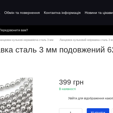
а
Обмін та повернення
Контактна інформація
Новини та цікави
Передзвонити вам?
анцюжки кулькові нержавіюча сталь 3 мм
Ланцюжок кульковий неіржавка сталь 3 м
вка сталь 3 мм подовжений 62
399 грн
В наявності
Увійти
для відображення накоп
%