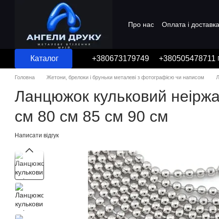
Перейти до основного контенту
Про нас
Оплата і доставк
Угода користувача
Каталог
+380673179749
+380505478711
Головна
Жетони, брелоки і бруньки металеві з фотографією чи написом
Л
Ланцюжок кульковий неіржа
см 80 см 85 см 90 см
Написати відгук