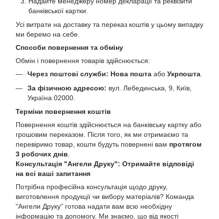
Надайте менеджеру номер декларації та реквізити
банківської картки.
Усі витрати на доставку та переказ коштів у цьому випадку
ми беремо на себе.
Способи повернення та обміну
Обмін і повернення товарів здійснюється:
Через поштові служби:
Нова пошта
або
Укрпошта
.
За фізичною адресою:
вул. Лебединська, 9, Київ,
Україна 02000.
Терміни повернення коштів
Повернення коштів здійснюється на банківську картку або
грошовим переказом. Після того, як ми отримаємо та
перевіримо товар, кошти будуть повернені вам
протягом
3 робочих днів
.
Консультація "Ангели Друку": Отримайте відповіді
на всі ваші запитання
Потрібна професійна консультація щодо друку,
виготовлення продукції чи вибору матеріалів? Команда
"Ангели Друку" готова надати вам всю необхідну
інформацію та допомогу. Ми знаємо, що від якості