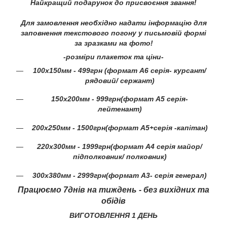
Найкращий подарунок до присвоєння звання!
Для замовлення необхідно надати інформацію для
заповнення текстового погону у письмовій формі
за зразками на фото!
-розміри плакеток та ціни-
100х150мм - 499грн (формат А6 серія- курсант/
рядовий/ сержант)
150х200мм - 999грн(формат А5 серія-
лейтенант)
200х250мм - 1500грн(формат А5+серія -капітан)
220х300мм - 1999грн(формат А4 серія майор/
підполковник/ полковник)
300х380мм - 2999грн(формат А3- серія генерал)
Працюємо 7днів на тиждень - без вихідних та
обідів
ВИГОТОВЛЕННЯ 1 ДЕНЬ