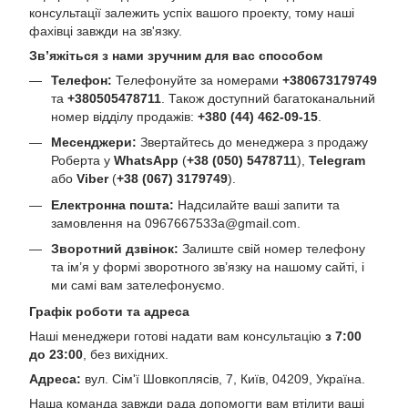
консультації залежить успіх вашого проекту, тому наші
фахівці завжди на зв'язку.
Зв’яжіться з нами зручним для вас способом
Телефон:
Телефонуйте за номерами
+380673179749
та
+380505478711
. Також доступний багатоканальний
номер відділу продажів:
+380 (44) 462-09-15
.
Месенджери:
Звертайтесь до менеджера з продажу
Роберта у
WhatsApp
(
+38 (050) 5478711
),
Telegram
або
Viber
(
+38 (067) 3179749
).
Електронна пошта:
Надсилайте ваші запити та
замовлення на
0967667533a@gmail.com
.
Зворотний дзвінок:
Залиште свій номер телефону
та ім’я у формі зворотного зв’язку на нашому сайті, і
ми самі вам зателефонуємо.
Графік роботи та адреса
Наші менеджери готові надати вам консультацію
з 7:00
до 23:00
, без вихідних.
Адреса:
вул. Сім'ї Шовкоплясів, 7, Київ, 04209, Україна.
Наша команда завжди рада допомогти вам втілити ваші