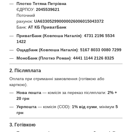
Плотко Тетяна Петрівна
ЄДРПОУ:
2045539621
Поточний
рахунок:
UA633052990000026006015043372
Банк:
АТ КБ ПриватБанк
ПриватБанк (Ковпоша Наталія)
:
4731 2196 5534
1422
Ощадбанк (Ковпоша Наталія)
:
5167 8033 0080 7299
МоноБанк (Плотко Роман)
:
4441 1144 2126 8325
2. Післяплата
Оплата при отриманні замовлення (готівкою або
карткою).
Нова пошта
— комісія за переказ післяплати:
2% +
20 грн
Укрпошта
— комісія (COD):
1% від суми
, мінімум
5
грн
3. Готівкою