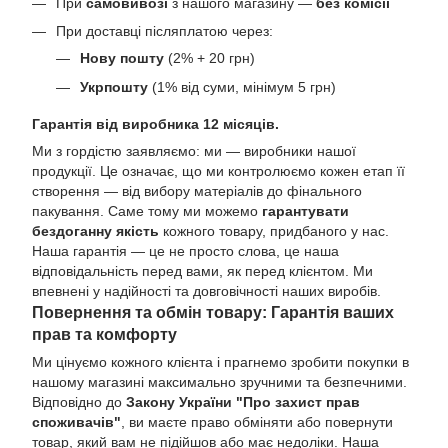
При
самовивозі
з нашого магазину —
без комісії
При доставці післяплатою через:
Нову пошту
(2% + 20 грн)
Укрпошту
(1% від суми, мінімум 5 грн)
Гарантія від виробника 12 місяців.
Ми з гордістю заявляємо: ми — виробники нашої
продукції. Це означає, що ми контролюємо кожен етап її
створення — від вибору матеріалів до фінального
пакування. Саме тому ми можемо
гарантувати
бездоганну якість
кожного товару, придбаного у нас.
Наша гарантія — це не просто слова, це наша
відповідальність перед вами, як перед клієнтом. Ми
впевнені у надійності та довговічності наших виробів.
Повернення та обмін товару: Гарантія ваших
прав та комфорту
Ми цінуємо кожного клієнта і прагнемо зробити покупки в
нашому магазині максимально зручними та безпечними.
Відповідно до
Закону України "Про захист прав
споживачів"
, ви маєте право обміняти або повернути
товар, який вам не підійшов або має недоліки. Наша