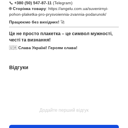
📞
+380 (50) 547-87-11
(Telegram)
🌐
Сторінка товару
:
https://angelu.com.ua/suvenirnyi-
pohon-plaketka-pro-prysvoiennia-zvannia-podarunok/
Працюємо без вихідних!
🚀
Це не просто плакетка – це символ мужності,
честі та визнання!
🇺🇦
Слава Україні! Героям слава!
Відгуки
Додайте перший відгук