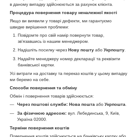
в даному випадку здійснюються за рахунок клієнта.
Процедура повернення товару неналежної якості
Якщо ви виявили у товарі дефекти, ми гарантуємо
швидке вирішення проблеми:
Повідомте про свій намір повернути товар,
зв'язавшись із нашим менеджером.
Надішліть посилку через
Нову пошту
або
Укрпошту
.
Надайте менеджеру номер декларації та реквізити
банківської картки.
Усі витрати на доставку та переказ коштів у цьому випадку
ми беремо на себе.
Способи повернення та обміну
Обмін і повернення товарів здійснюється:
Через поштові служби:
Нова пошта
або
Укрпошта
.
За фізичною адресою:
вул. Лебединська, 9, Київ,
Україна 02000.
Терміни повернення коштів
Повернення коштів здійснюється на банківську картку або