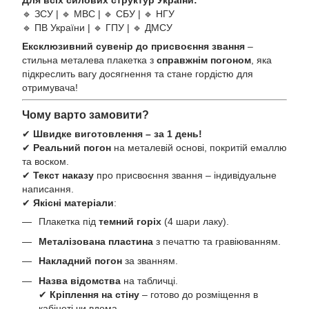
🔹 ЗСУ | 🔹 МВС | 🔹 СБУ | 🔹 НГУ
🔹 ПВ України | 🔹 ГПУ | 🔹 ДМСУ
Ексклюзивний сувенір до присвоєння звання
–
стильна металева плакетка з
справжнім погоном
, яка
підкреслить вагу досягнення та стане гордістю для
отримувача!
Чому варто замовити?
✔
Швидке виготовлення – за 1 день!
✔
Реальний погон
на металевій основі, покритій емаллю
та воском.
✔
Текст наказу
про присвоєння звання – індивідуальне
написання.
✔
Якісні матеріали
:
Плакетка під
темний горіх
(4 шари лаку).
Металізована пластина
з печаттю та гравіюванням.
Накладний погон
за званням.
Назва відомства
на табличці.
✔
Кріплення на стіну
– готово до розміщення в
кабінеті чи вдома.