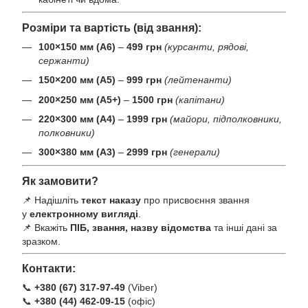
Розміри та вартість (від звання):
100×150 мм (А6)
–
499 грн
(курсанти, рядові,
сержанти)
150×200 мм (А5)
–
999 грн
(лейтенанти)
200×250 мм (А5+)
–
1500 грн
(капітани)
220×300 мм (А4)
–
1999 грн
(майори, підполковники,
полковники)
300×380 мм (А3)
–
2999 грн
(генерали)
Як замовити?
📌 Надішліть
текст наказу
про присвоєння звання
у
електронному вигляді
.
📌 Вкажіть
ПІБ, звання, назву відомства
та інші дані за
зразком.
Контакти:
📞
+380 (67) 317-97-49
(Viber)
📞
+380 (44) 462-09-15
(офіс)