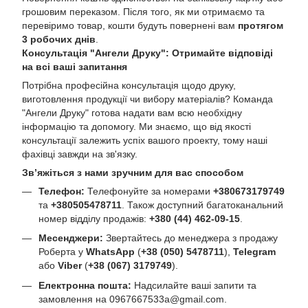
грошовим переказом. Після того, як ми отримаємо та
перевіримо товар, кошти будуть повернені вам
протягом
3 робочих днів
.
Консультація "Ангели Друку": Отримайте відповіді
на всі ваші запитання
Потрібна професійна консультація щодо друку,
виготовлення продукції чи вибору матеріалів? Команда
"Ангели Друку" готова надати вам всю необхідну
інформацію та допомогу. Ми знаємо, що від якості
консультації залежить успіх вашого проекту, тому наші
фахівці завжди на зв'язку.
Зв’яжіться з нами зручним для вас способом
Телефон:
Телефонуйте за номерами
+380673179749
та
+380505478711
. Також доступний багатоканальний
номер відділу продажів:
+380 (44) 462-09-15
.
Месенджери:
Звертайтесь до менеджера з продажу
Роберта у
WhatsApp
(
+38 (050) 5478711
),
Telegram
або
Viber
(
+38 (067) 3179749
).
Електронна пошта:
Надсилайте ваші запити та
замовлення на
0967667533a@gmail.com
.