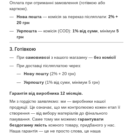
Оплата при отриманні замовлення (готівкою або
карткою).
Нова пошта
— комісія за переказ післяплати:
2% +
20 грн
Укрпошта
— комісія (COD):
1% від суми
, мінімум
5
грн
3. Готівкою
При
самовивозі
з нашого магазину —
без комісії
При доставці післяплатою через:
Нову пошту
(2% + 20 грн)
Укрпошту
(1% від суми, мінімум 5 грн)
Гарантія від виробника 12 місяців.
Ми з гордістю заявляємо: ми — виробники нашої
продукції. Це означає, що ми контролюємо кожен етап її
створення — від вибору матеріалів до фінального
пакування. Саме тому ми можемо
гарантувати
бездоганну якість
кожного товару, придбаного у нас.
Наша гарантія — це не просто слова, це наша