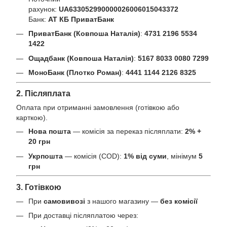
рахунок:
UA633052990000026006015043372
Банк:
АТ КБ ПриватБанк
ПриватБанк (Ковпоша Наталія)
:
4731 2196 5534
1422
Ощадбанк (Ковпоша Наталія)
:
5167 8033 0080 7299
МоноБанк (Плотко Роман)
:
4441 1144 2126 8325
2. Післяплата
Оплата при отриманні замовлення (готівкою або
карткою).
Нова пошта
— комісія за переказ післяплати:
2% +
20 грн
Укрпошта
— комісія (COD):
1% від суми
, мінімум
5
грн
3. Готівкою
При
самовивозі
з нашого магазину —
без комісії
При доставці післяплатою через: