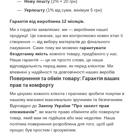
Нову пошту
(2% + 20 грн)
Укрпошту
(1% від суми, мінімум 5 грн)
Гарантія від виробника 12 місяців.
Ми з гордістю заявляємо: ми — виробники нашої
продукції. Це означає, що ми контролюємо кожен етап її
створення — від вибору матеріалів до фінального
пакування. Саме тому ми можемо
гарантувати
бездоганну якість
кожного товару, придбаного у нас.
Наша гарантія — це не просто слова, це наша
відповідальність перед вами, як перед клієнтом. Ми
впевнені у надійності та довговічності наших виробів.
Повернення та обмін товару: Гарантія ваших
прав та комфорту
Ми цінуємо кожного клієнта і прагнемо зробити покупки в
нашому магазині максимально зручними та безпечними.
Відповідно до
Закону України "Про захист прав
споживачів"
, ви маєте право обміняти або повернути
товар, який вам не підійшов або має недоліки. Наша
політика повернення розроблена для того, щоб цей
процес був простим і зрозумілим.