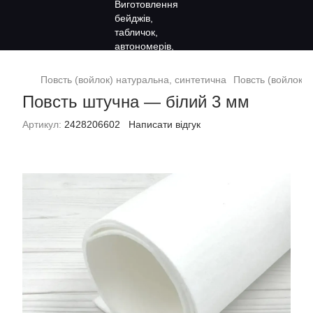
Повсть (войлок) натуральна, синтетична
Повсть (войлок) 
Повсть штучна — білий 3 мм
Артикул:
2428206602
Написати відгук