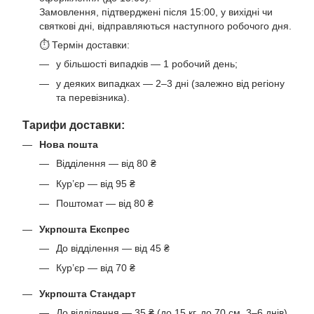
Замовлення, підтверджені після 15:00, у вихідні чи
святкові дні, відправляються наступного робочого дня.
⏱ Термін доставки:
у більшості випадків — 1 робочий день;
у деяких випадках — 2–3 дні (залежно від регіону
та перевізника).
Тарифи доставки:
Нова пошта
Відділення — від 80 ₴
Кур’єр — від 95 ₴
Поштомат — від 80 ₴
Укрпошта Експрес
До відділення — від 45 ₴
Кур’єр — від 70 ₴
Укрпошта Стандарт
До відділення — 35 ₴ (до 15 кг, до 70 см, 3–6 днів)