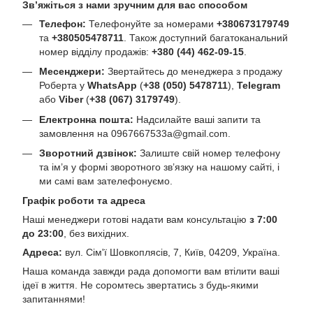
Зв’яжіться з нами зручним для вас способом
Телефон:
Телефонуйте за номерами
+380673179749
та
+380505478711
. Також доступний багатоканальний
номер відділу продажів:
+380 (44) 462-09-15
.
Месенджери:
Звертайтесь до менеджера з продажу
Роберта у
WhatsApp
(
+38 (050) 5478711
),
Telegram
або
Viber
(
+38 (067) 3179749
).
Електронна пошта:
Надсилайте ваші запити та
замовлення на
0967667533a@gmail.com
.
Зворотний дзвінок:
Залиште свій номер телефону
та ім’я у формі зворотного зв’язку на нашому сайті, і
ми самі вам зателефонуємо.
Графік роботи та адреса
Наші менеджери готові надати вам консультацію
з 7:00
до 23:00
, без вихідних.
Адреса:
вул. Сім'ї Шовкоплясів, 7, Київ, 04209, Україна.
Наша команда завжди рада допомогти вам втілити ваші
ідеї в життя. Не соромтесь звертатись з будь-якими
запитаннями!