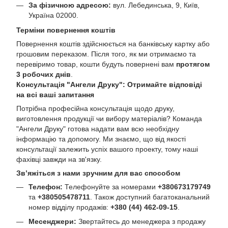
За фізичною адресою:
вул. Лебединська, 9, Київ,
Україна 02000.
Терміни повернення коштів
Повернення коштів здійснюється на банківську картку або
грошовим переказом. Після того, як ми отримаємо та
перевіримо товар, кошти будуть повернені вам
протягом
3 робочих днів
.
Консультація "Ангели Друку": Отримайте відповіді
на всі ваші запитання
Потрібна професійна консультація щодо друку,
виготовлення продукції чи вибору матеріалів? Команда
"Ангели Друку" готова надати вам всю необхідну
інформацію та допомогу. Ми знаємо, що від якості
консультації залежить успіх вашого проекту, тому наші
фахівці завжди на зв'язку.
Зв’яжіться з нами зручним для вас способом
Телефон:
Телефонуйте за номерами
+380673179749
та
+380505478711
. Також доступний багатоканальний
номер відділу продажів:
+380 (44) 462-09-15
.
Месенджери:
Звертайтесь до менеджера з продажу