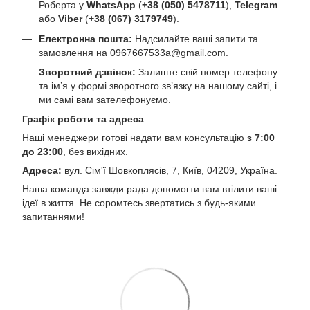
Роберта у
WhatsApp
(
+38 (050) 5478711
),
Telegram
або
Viber
(
+38 (067) 3179749
).
Електронна пошта:
Надсилайте ваші запити та
замовлення на
0967667533a@gmail.com
.
Зворотний дзвінок:
Залиште свій номер телефону
та ім’я у формі зворотного зв’язку на нашому сайті, і
ми самі вам зателефонуємо.
Графік роботи та адреса
Наші менеджери готові надати вам консультацію
з 7:00
до 23:00
, без вихідних.
Адреса:
вул. Сім'ї Шовкоплясів, 7, Київ, 04209, Україна.
Наша команда завжди рада допомогти вам втілити ваші
ідеї в життя. Не соромтесь звертатись з будь-якими
запитаннями!