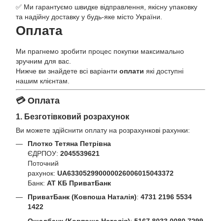
✅ Ми гарантуємо швидке відправлення, якісну упаковку
та надійну доставку у будь-яке місто України.
Оплата
Ми прагнемо зробити процес покупки максимально
зручним для вас.
Нижче ви знайдете всі варіанти
оплати
які доступні
нашим клієнтам.
💳 Оплата
1. Безготівковий розрахунок
Ви можете здійснити оплату на розрахункові рахунки:
Плотко Тетяна Петрівна
ЄДРПОУ:
2045539621
Поточний
рахунок:
UA633052990000026006015043372
Банк:
АТ КБ ПриватБанк
ПриватБанк (Ковпоша Наталія)
:
4731 2196 5534
1422
Ощадбанк (Ковпоша Наталія)
:
5167 8033 0080 7299