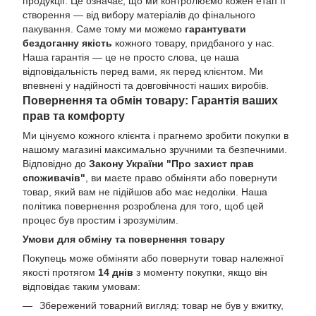
продукції. Це означає, що ми контролюємо кожен етап її
створення — від вибору матеріалів до фінального
пакування. Саме тому ми можемо
гарантувати
бездоганну якість
кожного товару, придбаного у нас.
Наша гарантія — це не просто слова, це наша
відповідальність перед вами, як перед клієнтом. Ми
впевнені у надійності та довговічності наших виробів.
Повернення та обмін товару: Гарантія ваших
прав та комфорту
Ми цінуємо кожного клієнта і прагнемо зробити покупки в
нашому магазині максимально зручними та безпечними.
Відповідно до
Закону України "Про захист прав
споживачів"
, ви маєте право обміняти або повернути
товар, який вам не підійшов або має недоліки. Наша
політика повернення розроблена для того, щоб цей
процес був простим і зрозумілим.
Умови для обміну та повернення товару
Покупець може обміняти або повернути товар належної
якості протягом
14 днів
з моменту покупки, якщо він
відповідає таким умовам:
Збережений товарний вигляд: товар не був у вжитку,