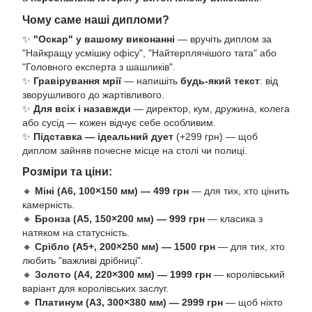
Чому саме наші дипломи?
✨
"Оскар" у вашому виконанні
— вручіть диплом за
"Найкращу усмішку офісу", "Найтерплячішого тата" або
"Головного експерта з шашликів".
✨
Гравірування мрії
— напишіть
будь-який текст
: від
зворушливого до жартівливого.
✨
Для всіх і назавжди
— директор, кум, дружина, колега
або сусід — кожен відчує себе особливим.
✨
Підставка — ідеальний дует
(+299 грн) — щоб
диплом зайняв почесне місце на столі чи полиці.
Розміри та ціни:
🔸
Міні (А6, 100×150 мм) — 499 грн
— для тих, хто цінить
камерність.
🔸
Бронза (А5, 150×200 мм) — 999 грн
— класика з
натяком на статусність.
🔸
Срібло (А5+, 200×250 мм) — 1500 грн
— для тих, хто
любить "важливі дрібниці".
🔸
Золото (А4, 220×300 мм) — 1999 грн
— королівський
варіант для королівських заслуг.
🔸
Платинум (А3, 300×380 мм) — 2999 грн
— щоб ніхто