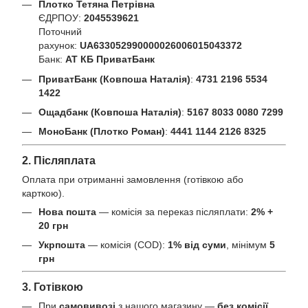
Плотко Тетяна Петрівна
ЄДРПОУ:
2045539621
Поточний
рахунок:
UA633052990000026006015043372
Банк:
АТ КБ ПриватБанк
ПриватБанк (Ковпоша Наталія)
:
4731 2196 5534
1422
Ощадбанк (Ковпоша Наталія)
:
5167 8033 0080 7299
МоноБанк (Плотко Роман)
:
4441 1144 2126 8325
2. Післяплата
Оплата при отриманні замовлення (готівкою або
карткою).
Нова пошта
— комісія за переказ післяплати:
2% +
20 грн
Укрпошта
— комісія (COD):
1% від суми
, мінімум
5
грн
3. Готівкою
При
самовивозі
з нашого магазину —
без комісії