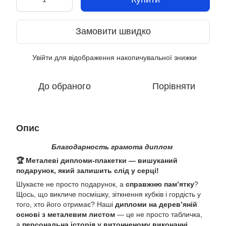
Замовити швидко
Увійти
для відображення накопичувальної знижки
%
До обраного
Порівняти
Опис
Благодарность грамота диплом
🏆 Металеві дипломи-плакетки — вишуканий
подарунок, який залишить слід у серці!
Шукаєте не просто подарунок, а
справжню пам’ятку
?
Щось, що викличе посмішку, зіткнення кубків і гордість у
того, хто його отримає? Наші
дипломи на дерев’яній
основі з металевим листом
— це не просто табличка,
а
персональна історія у витонченому виконанні
.