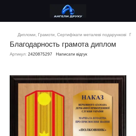
Дипломи, Грамоти, Сертифікати металеві подарункові
Под
Благодарность грамота диплом
Артикул:
2420875297
Написати відгук