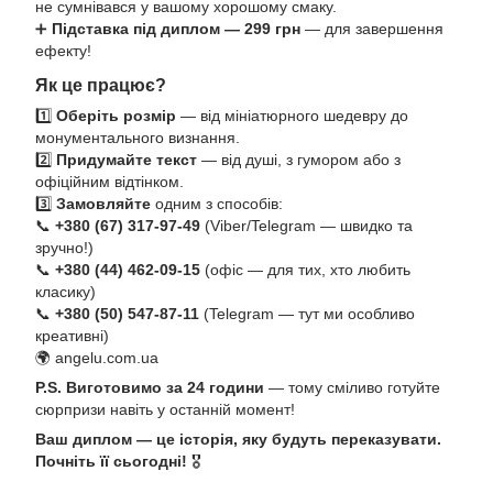
не сумнівався у вашому хорошому смаку.
➕
Підставка під диплом — 299 грн
— для завершення
ефекту!
Як це працює?
1️⃣
Оберіть розмір
— від мініатюрного шедевру до
монументального визнання.
2️⃣
Придумайте текст
— від душі, з гумором або з
офіційним відтінком.
3️⃣
Замовляйте
одним з способів:
📞
+380 (67) 317-97-49
(Viber/Telegram — швидко та
зручно!)
📞
+380 (44) 462-09-15
(офіс — для тих, хто любить
класику)
📞
+380 (50) 547-87-11
(Telegram — тут ми особливо
креативні)
🌍
angelu.com.ua
P.S. Виготовимо за 24 години
— тому сміливо готуйте
сюрпризи навіть у останній момент!
Ваш диплом — це історія, яку будуть переказувати.
Почніть її сьогодні!
🎖️