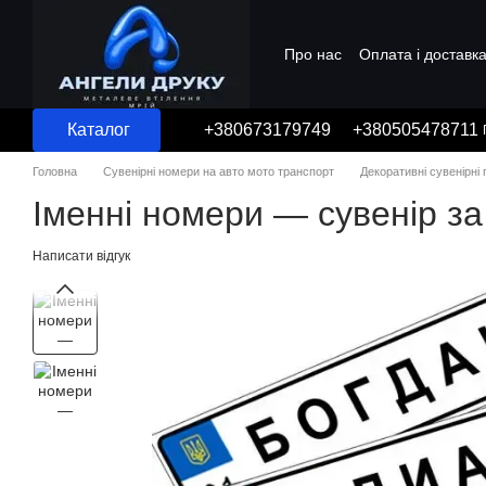
Перейти до основного контенту
Про нас
Оплата і доставк
Угода користувача
Каталог
+380673179749
+380505478711
Головна
Сувенірні номери на авто мото транспорт
Декоративні сувенірні
Іменні номери — сувенір за
Написати відгук