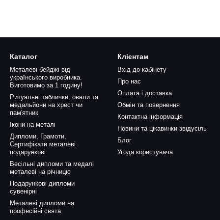
Каталог
Клієнтам
Металеві бейджі від
Вхід до кабінету
українського виробника.
Про нас
Виготовимо за 1 годину!
Оплата і доставка
Ритуальні таблички, овали та
медальйони на хрест чи
Обмін та повернення
пам'ятник
Контактна інформація
Ікони на металі
Новини та цікавинки звідусіль
Дипломи, Грамоти,
Блог
Сертифікати металеві
подарункові
Угода користувача
Весільні дипломи та медалі
металеві на річницю
Подарункові дипломи
сувенірні
Металеві дипломи на
професійні свята