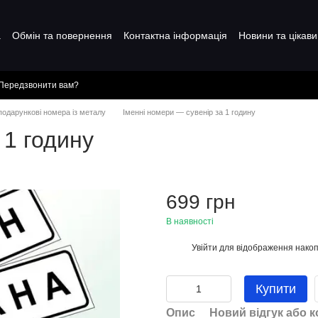
а
Обмін та повернення
Контактна інформація
Новини та цікави
Передзвонити вам?
 подарункові номера із металу
Іменні номери — сувенір за 1 годину
 1 годину
699 грн
В наявності
Увійти
для відображення накоп
%
Купити
Опис
Новий відгук або 