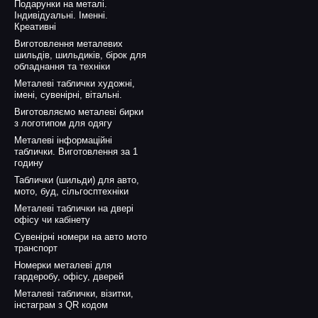
Подарунки на металі.
Індивідуальні. Іменні.
Креативні
Виготовлення металевих
шильдів, шильдиків, бірок для
обладнання та техніки
Металеві таблички художні,
імені, сувенірні, вітальні.
Виготовляємо металеві бирки
з логотипом для одягу
Металеві інформаційні
таблички. Виготовлення за 1
годину
Таблички (шильди) для авто,
мото, буд, сільгосптехніки
Металеві таблички на двері
офісу чи кабінету
Сувенірні номери на авто мото
транспорт
Номерки металеві для
гардеробу, офісу, дверей
Металеві таблички, візитки,
інстаграм з QR кодом