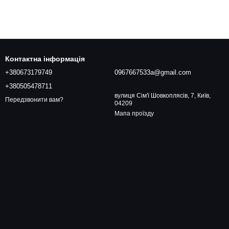
Контактна інформація
+380673179749
0967667533a@gmail.com
+380505478711
вулиця Сім'ї Шовкоплясів, 7, Київ,
Передзвонити вам?
04209
Мапа проїзду