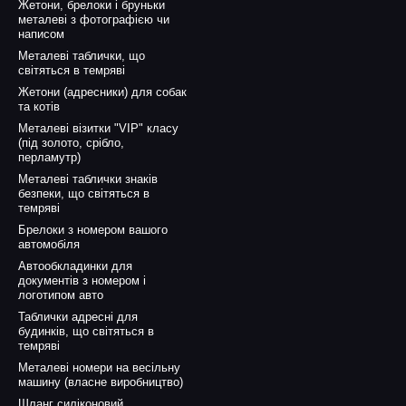
Жетони, брелоки і бруньки
металеві з фотографією чи
написом
Металеві таблички, що
світяться в темряві
Жетони (адресники) для собак
та котів
Металеві візитки "VIP" класу
(під золото, срібло,
перламутр)
Металеві таблички знаків
безпеки, що світяться в
темряві
Брелоки з номером вашого
автомобіля
Автообкладинки для
документів з номером і
логотипом авто
Таблички адресні для
будинків, що світяться в
темряві
Металеві номери на весільну
машину (власне виробництво)
Шланг силіконовий