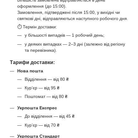
Більшість замовлень відправляється в день
оформлення (до 15:00).
Замовлення, підтверджені після 15:00, у вихідні чи
святкові дні, відправляються наступного робочого дня.
⏱ Термін доставки:
у більшості випадків — 1 робочий день;
у деяких випадках — 2–3 дні (залежно від регіону
та перевізника).
Тарифи доставки:
Нова пошта
Відділення — від 80 ₴
Кур’єр — від 95 ₴
Поштомат — від 80 ₴
Укрпошта Експрес
До відділення — від 45 ₴
Кур’єр — від 70 ₴
Укрпошта Стандарт