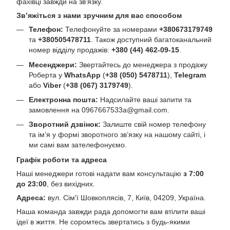
фахівці завжди на зв'язку.
Зв’яжіться з нами зручним для вас способом
Телефон:
Телефонуйте за номерами
+380673179749
та
+380505478711
. Також доступний багатоканальний
номер відділу продажів:
+380 (44) 462-09-15
.
Месенджери:
Звертайтесь до менеджера з продажу
Роберта у
WhatsApp
(
+38 (050) 5478711
),
Telegram
або
Viber
(
+38 (067) 3179749
).
Електронна пошта:
Надсилайте ваші запити та
замовлення на
0967667533a@gmail.com
.
Зворотний дзвінок:
Залиште свій номер телефону
та ім’я у формі зворотного зв’язку на нашому сайті, і
ми самі вам зателефонуємо.
Графік роботи та адреса
Наші менеджери готові надати вам консультацію
з 7:00
до 23:00
, без вихідних.
Адреса:
вул. Сім'ї Шовкоплясів, 7, Київ, 04209, Україна.
Наша команда завжди рада допомогти вам втілити ваші
ідеї в життя. Не соромтесь звертатись з будь-якими