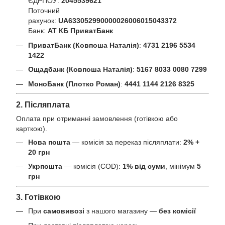
ЄДРПОУ:
2045539621
Поточний
рахунок:
UA633052990000026006015043372
Банк:
АТ КБ ПриватБанк
ПриватБанк (Ковпоша Наталія)
:
4731 2196 5534
1422
Ощадбанк (Ковпоша Наталія)
:
5167 8033 0080 7299
МоноБанк (Плотко Роман)
:
4441 1144 2126 8325
2. Післяплата
Оплата при отриманні замовлення (готівкою або
карткою).
Нова пошта
— комісія за переказ післяплати:
2% +
20 грн
Укрпошта
— комісія (COD):
1% від суми
, мінімум
5
грн
3. Готівкою
При
самовивозі
з нашого магазину —
без комісії