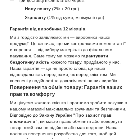
При доставці післяплатою через:
Нову пошту
(2% + 20 грн)
Укрпошту
(1% від суми, мінімум 5 грн)
Гарантія від виробника 12 місяців.
Ми з гордістю заявляємо: ми — виробники нашої
продукції. Це означає, що ми контролюємо кожен етап її
створення — від вибору матеріалів до фінального
пакування. Саме тому ми можемо
гарантувати
бездоганну якість
кожного товару, придбаного у нас.
Наша гарантія — це не просто слова, це наша
відповідальність перед вами, як перед клієнтом. Ми
впевнені у надійності та довговічності наших виробів.
Повернення та обмін товару: Гарантія ваших
прав та комфорту
Ми цінуємо кожного клієнта і прагнемо зробити покупки в
нашому магазині максимально зручними та безпечними.
Відповідно до
Закону України "Про захист прав
споживачів"
, ви маєте право обміняти або повернути
товар, який вам не підійшов або має недоліки. Наша
політика повернення розроблена для того, щоб цей