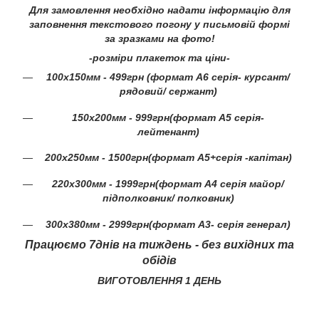
Для замовлення необхідно надати інформацію для
заповнення текстового погону у письмовій формі
за зразками на фото!
-розміри плакеток та ціни-
100х150мм - 499грн (формат А6 серія- курсант/
рядовий/ сержант)
150х200мм - 999грн(формат А5 серія-
лейтенант)
200х250мм - 1500грн(формат А5+серія -капітан)
220х300мм - 1999грн(формат А4 серія майор/
підполковник/ полковник)
300х380мм - 2999грн(формат А3- серія генерал)
Працюємо 7днів на тиждень - без вихідних та
обідів
ВИГОТОВЛЕННЯ 1 ДЕНЬ