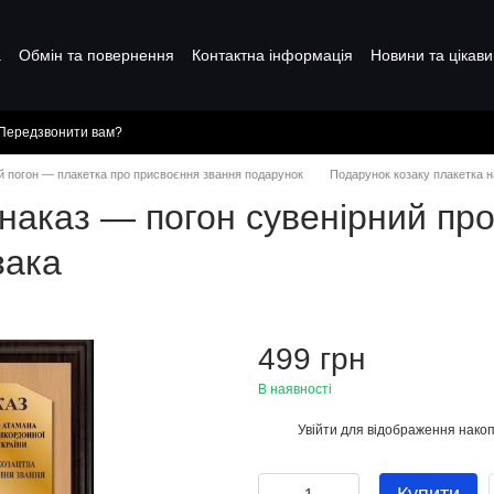
а
Обмін та повернення
Контактна інформація
Новини та цікави
Передзвонити вам?
й погон — плакетка про присвоєння звання подарунок
Подарунок козаку плакетка н
 наказ — погон сувенірний пр
зака
499 грн
В наявності
Увійти
для відображення накоп
%