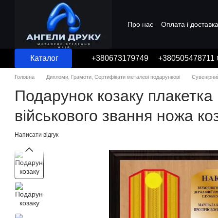
Перейти до основного контенту
Про нас
Оплата і доставк
Угода користувача
Каталог
+380673179749
+380505478711
Головна
Дипломи, Грамоти, Сертифікати металеві подарункові
Сувенірни
Подарунок козаку плакетка
військового звання ножа ко
Написати відгук