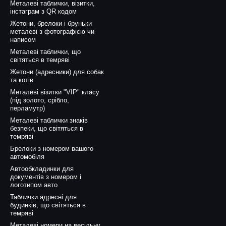
Металеві таблички, візитки,
інстаграм з QR кодом
Жетони, брелоки і бруньки
металеві з фотографією чи
написом
Металеві таблички, що
світяться в темряві
Жетони (адресники) для собак
та котів
Металеві візитки "VIP" класу
(під золото, срібло,
перламутр)
Металеві таблички знаків
безпеки, що світяться в
темряві
Брелоки з номером вашого
автомобіля
Автообкладинки для
документів з номером і
логотипом авто
Таблички адресні для
будинків, що світяться в
темряві
Металеві номери на весільну