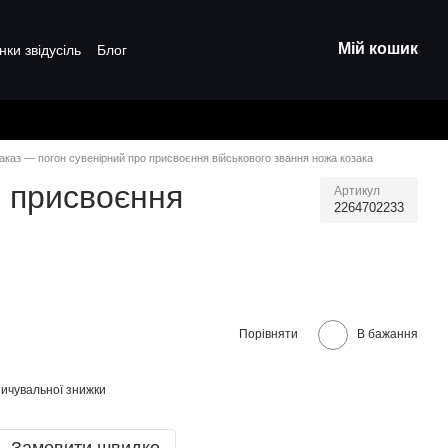
Мій кошик
нки звідусіль
Блог
аказ — погон сувенірний про присвоєння військового звання ножа козака
о присвоєння
Артикул
2264702233
Порівняти
В бажання
ичувальної знижки