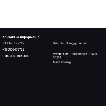
Контактна інформація
+380673179749
0967667533a@gmail.com
+380505478711
вулиця Сім'ї Шовкоплясів, 7, Київ,
Передзвонити вам?
04209
Мапа проїзду