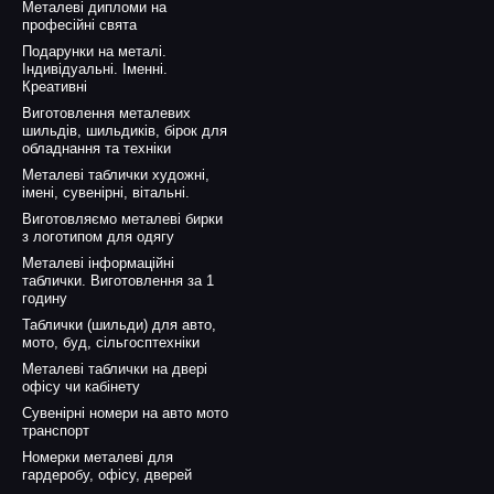
Металеві дипломи на
професійні свята
Подарунки на металі.
Індивідуальні. Іменні.
Креативні
Виготовлення металевих
шильдів, шильдиків, бірок для
обладнання та техніки
Металеві таблички художні,
імені, сувенірні, вітальні.
Виготовляємо металеві бирки
з логотипом для одягу
Металеві інформаційні
таблички. Виготовлення за 1
годину
Таблички (шильди) для авто,
мото, буд, сільгосптехніки
Металеві таблички на двері
офісу чи кабінету
Сувенірні номери на авто мото
транспорт
Номерки металеві для
гардеробу, офісу, дверей