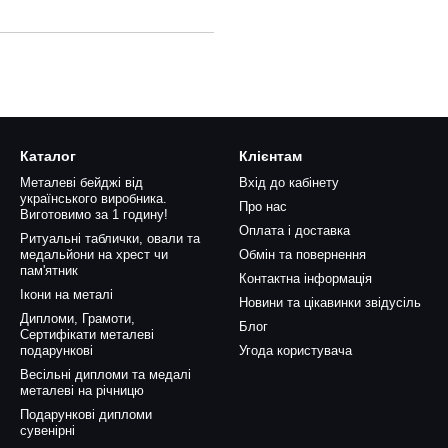
Каталог
Клієнтам
Металеві бейджі від
Вхід до кабінету
українського виробника.
Про нас
Виготовимо за 1 годину!
Оплата і доставка
Ритуальні таблички, овали та
медальйони на хрест чи
Обмін та повернення
пам'ятник
Контактна інформація
Ікони на металі
Новини та цікавинки звідусіль
Дипломи, Грамоти,
Блог
Сертифікати металеві
подарункові
Угода користувача
Весільні дипломи та медалі
металеві на річницю
Подарункові дипломи
сувенірні