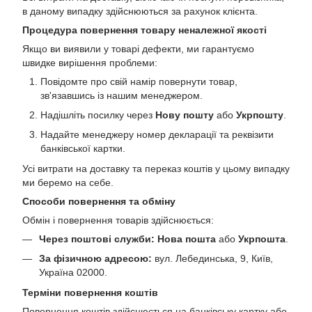
в даному випадку здійснюються за рахунок клієнта.
Процедура повернення товару неналежної якості
Якщо ви виявили у товарі дефекти, ми гарантуємо
швидке вирішення проблеми:
Повідомте про свій намір повернути товар,
зв'язавшись із нашим менеджером.
Надішліть посилку через
Нову пошту
або
Укрпошту
.
Надайте менеджеру номер декларації та реквізити
банківської картки.
Усі витрати на доставку та переказ коштів у цьому випадку
ми беремо на себе.
Способи повернення та обміну
Обмін і повернення товарів здійснюється:
Через поштові служби:
Нова пошта
або
Укрпошта
.
За фізичною адресою:
вул. Лебединська, 9, Київ,
Україна 02000.
Терміни повернення коштів
Повернення коштів здійснюється на банківську картку або