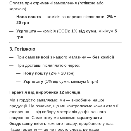
Оплата при отриманні замовлення (готівкою або
карткою).
Нова пошта
— комісія за переказ післяплати:
2% +
20 грн
Укрпошта
— комісія (COD):
1% від суми
, мінімум
5
грн
3. Готівкою
При
самовивозі
з нашого магазину —
без комісії
При доставці післяплатою через:
Нову пошту
(2% + 20 грн)
Укрпошту
(1% від суми, мінімум 5 грн)
Гарантія від виробника 12 місяців.
Ми з гордістю заявляємо: ми — виробники нашої
продукції. Це означає, що ми контролюємо кожен етап її
створення — від вибору матеріалів до фінального
пакування. Саме тому ми можемо
гарантувати
бездоганну якість
кожного товару, придбаного у нас.
Наша гарантія — це не просто слова, це наша