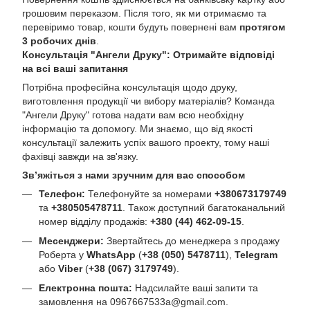
грошовим переказом. Після того, як ми отримаємо та
перевіримо товар, кошти будуть повернені вам
протягом
3 робочих днів
.
Консультація "Ангели Друку": Отримайте відповіді
на всі ваші запитання
Потрібна професійна консультація щодо друку,
виготовлення продукції чи вибору матеріалів? Команда
"Ангели Друку" готова надати вам всю необхідну
інформацію та допомогу. Ми знаємо, що від якості
консультації залежить успіх вашого проекту, тому наші
фахівці завжди на зв'язку.
Зв’яжіться з нами зручним для вас способом
Телефон:
Телефонуйте за номерами
+380673179749
та
+380505478711
. Також доступний багатоканальний
номер відділу продажів:
+380 (44) 462-09-15
.
Месенджери:
Звертайтесь до менеджера з продажу
Роберта у
WhatsApp
(
+38 (050) 5478711
),
Telegram
або
Viber
(
+38 (067) 3179749
).
Електронна пошта:
Надсилайте ваші запити та
замовлення на
0967667533a@gmail.com
.