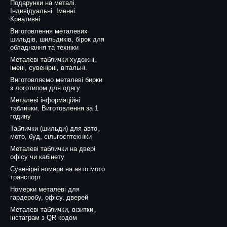
Подарунки на металі.
Індивідуальні. Іменні.
Креативні
Виготовлення металевих
шильдів, шильдиків, бірок для
обладнання та техніки
Металеві таблички художні,
імені, сувенірні, вітальні.
Виготовляємо металеві бирки
з логотипом для одягу
Металеві інформаційні
таблички. Виготовлення за 1
годину
Таблички (шильди) для авто,
мото, буд, сільгосптехніки
Металеві таблички на двері
офісу чи кабінету
Сувенірні номери на авто мото
транспорт
Номерки металеві для
гардеробу, офісу, дверей
Металеві таблички, візитки,
інстаграм з QR кодом