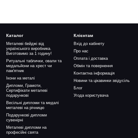
Каталог
Клієнтам
Металеві бейджі від
Вхід до кабінету
українського виробника.
Про нас
Виготовимо за 1 годину!
Оплата і доставка
Ритуальні таблички, овали та
медальйони на хрест чи
Обмін та повернення
пам'ятник
Контактна інформація
Ікони на металі
Новини та цікавинки звідусіль
Дипломи, Грамоти,
Блог
Сертифікати металеві
подарункові
Угода користувача
Весільні дипломи та медалі
металеві на річницю
Подарункові дипломи
сувенірні
Металеві дипломи на
професійні свята