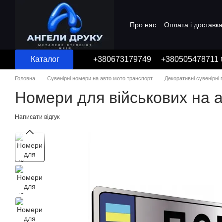
Перейти до основного контенту
Про нас
Оплата і доставк
Угода користувача
Каталог
+380673179749
+380505478711
Головна
Сувенірні номери на авто мото транспорт
Декоративні сувенірні
Номери для військових на а
Написати відгук