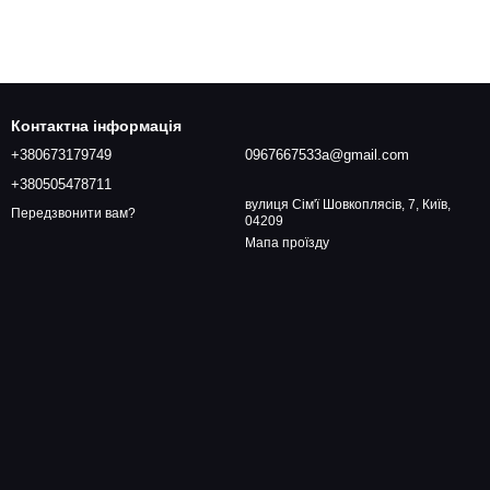
Контактна інформація
+380673179749
0967667533a@gmail.com
+380505478711
вулиця Сім'ї Шовкоплясів, 7, Київ,
Передзвонити вам?
04209
Мапа проїзду