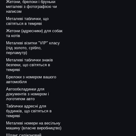
Жетони, брелоки і бруньки
металеві з фотографією чи
написом
Металеві таблички, що
світяться в темряві
Жетони (адресники) для собак
та котів
Металеві візитки "VIP" класу
(під золото, срібло,
перламутр)
Металеві таблички знаків
безпеки, що світяться в
темряві
Брелоки з номером вашого
автомобіля
Автообкладинки для
документів з номером і
логотипом авто
Таблички адресні для
будинків, що світяться в
темряві
Металеві номери на весільну
машину (власне виробництво)
Шланг силіконовий