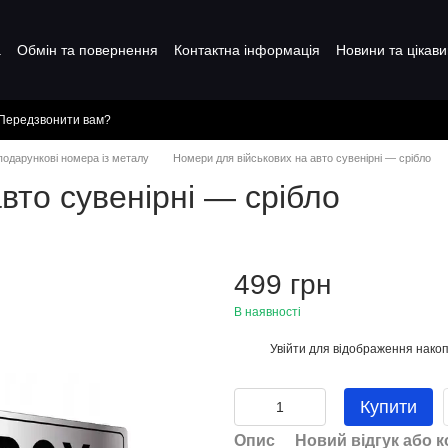
а
Обмін та повернення
Контактна інформація
Новини та цікави
Передзвонити вам?
 подарункові номера із металу
Номери для військових на авто сувенірні — срібло
вто сувенірні — срібло
499 грн
В наявності
Увійти
для відображення накоп
%
Купити
Опис
Новий відгук або 