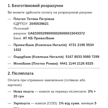
1. Безготівковий розрахунок
Ви можете здійснити оплату на розрахункові рахунки:
Плотко Тетяна Петрівна
ЄДРПОУ:
2045539621
Поточний
рахунок:
UA633052990000026006015043372
Банк:
АТ КБ ПриватБанк
ПриватБанк (Ковпоша Наталія)
:
4731 2196 5534
1422
Ощадбанк (Ковпоша Наталія)
:
5167 8033 0080 7299
МоноБанк (Плотко Роман)
:
4441 1144 2126 8325
2. Післяплата
Оплата при отриманні замовлення (готівкою або
карткою).
Нова пошта
— комісія за переказ післяплати:
2% +
20 грн
Укрпошта
— комісія (COD):
1% від суми
, мінімум
5
грн