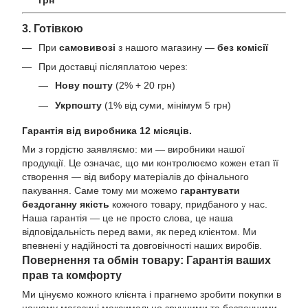
3. Готівкою
При
самовивозі
з нашого магазину —
без комісії
При доставці післяплатою через:
Нову пошту
(2% + 20 грн)
Укрпошту
(1% від суми, мінімум 5 грн)
Гарантія від виробника 12 місяців.
Ми з гордістю заявляємо: ми — виробники нашої
продукції. Це означає, що ми контролюємо кожен етап її
створення — від вибору матеріалів до фінального
пакування. Саме тому ми можемо
гарантувати
бездоганну якість
кожного товару, придбаного у нас.
Наша гарантія — це не просто слова, це наша
відповідальність перед вами, як перед клієнтом. Ми
впевнені у надійності та довговічності наших виробів.
Повернення та обмін товару: Гарантія ваших
прав та комфорту
Ми цінуємо кожного клієнта і прагнемо зробити покупки в
нашому магазині максимально зручними та безпечними.