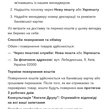
зв'язавшись із нашим менеджером.
Надішліть посилку через
Нову пошту
або
Укрпошту
.
Надайте менеджеру номер декларації та реквізити
банківської картки.
Усі витрати на доставку та переказ коштів у цьому випадку
ми беремо на себе.
Способи повернення та обміну
Обмін і повернення товарів здійснюється:
Через поштові служби:
Нова пошта
або
Укрпошта
.
За фізичною адресою:
вул. Лебединська, 9, Київ,
Україна 02000.
Терміни повернення коштів
Повернення коштів здійснюється на банківську картку або
грошовим переказом. Після того, як ми отримаємо та
перевіримо товар, кошти будуть повернені вам
протягом
3 робочих днів
.
Консультація "Ангели Друку": Отримайте відповіді
на всі ваші запитання
Потрібна професійна консультація щодо друку,