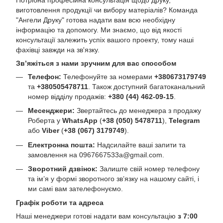
виготовлення продукції чи вибору матеріалів? Команда
"Ангели Друку" готова надати вам всю необхідну
інформацію та допомогу. Ми знаємо, що від якості
консультації залежить успіх вашого проекту, тому наші
фахівці завжди на зв'язку.
Зв’яжіться з нами зручним для вас способом
Телефон:
Телефонуйте за номерами
+380673179749
та
+380505478711
. Також доступний багатоканальний
номер відділу продажів:
+380 (44) 462-09-15
.
Месенджери:
Звертайтесь до менеджера з продажу
Роберта у
WhatsApp
(
+38 (050) 5478711
),
Telegram
або
Viber
(
+38 (067) 3179749
).
Електронна пошта:
Надсилайте ваші запити та
замовлення на
0967667533a@gmail.com
.
Зворотний дзвінок:
Залиште свій номер телефону
та ім’я у формі зворотного зв’язку на нашому сайті, і
ми самі вам зателефонуємо.
Графік роботи та адреса
Наші менеджери готові надати вам консультацію
з 7:00