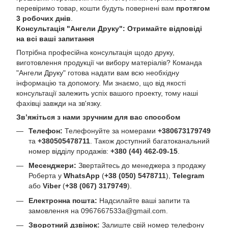
перевіримо товар, кошти будуть повернені вам
протягом
3 робочих днів
.
Консультація "Ангели Друку": Отримайте відповіді
на всі ваші запитання
Потрібна професійна консультація щодо друку,
виготовлення продукції чи вибору матеріалів? Команда
"Ангели Друку" готова надати вам всю необхідну
інформацію та допомогу. Ми знаємо, що від якості
консультації залежить успіх вашого проекту, тому наші
фахівці завжди на зв'язку.
Зв’яжіться з нами зручним для вас способом
Телефон:
Телефонуйте за номерами
+380673179749
та
+380505478711
. Також доступний багатоканальний
номер відділу продажів:
+380 (44) 462-09-15
.
Месенджери:
Звертайтесь до менеджера з продажу
Роберта у
WhatsApp
(
+38 (050) 5478711
),
Telegram
або
Viber
(
+38 (067) 3179749
).
Електронна пошта:
Надсилайте ваші запити та
замовлення на
0967667533a@gmail.com
.
Зворотний дзвінок:
Залиште свій номер телефону