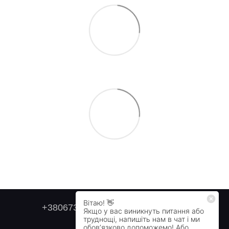
+380673179749
+380505478711
Контактна інформація