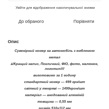
Увійти
для відображення накопичувальної знижки
%
До обраного
Порівняти
Опис
Сувенірний номер на автомобіль з емблемою
метал
á/Кращий напис, Покличний, ФІО, фото, малюнок,
логотип////
виготовимо за 1 годину
стандартний номер — 499 грн/шт
світний у темряві — 1499грон/шт
матеріал — анодований алюміній
товщина — 0,55 мм
розмір 510х112 мм