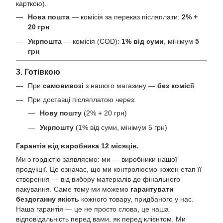
карткою).
Нова пошта
— комісія за переказ післяплати:
2% +
20 грн
Укрпошта
— комісія (COD):
1% від суми
, мінімум
5
грн
3. Готівкою
При
самовивозі
з нашого магазину —
без комісії
При доставці післяплатою через:
Нову пошту
(2% + 20 грн)
Укрпошту
(1% від суми, мінімум 5 грн)
Гарантія від виробника 12 місяців.
Ми з гордістю заявляємо: ми — виробники нашої
продукції. Це означає, що ми контролюємо кожен етап її
створення — від вибору матеріалів до фінального
пакування. Саме тому ми можемо
гарантувати
бездоганну якість
кожного товару, придбаного у нас.
Наша гарантія — це не просто слова, це наша
відповідальність перед вами, як перед клієнтом. Ми