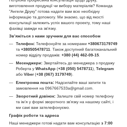
виготовлення продукції чи вибору матеріалів? Команда
"Ангели Друку" готова надати вам всю необхідну
інформацію та допомогу. Ми знаємо, що від якості
консультації залежить успіх вашого проекту, тому наші
фахівці завжди на зв'язку.
Зв’яжіться з нами зручним для вас способом
Телефон:
Телефонуйте за номерами
+380673179749
та
+380505478711
. Також доступний багатоканальний
номер відділу продажів:
+380 (44) 462-09-15
.
Месенджери:
Звертайтесь до менеджера з продажу
Роберта у
WhatsApp
(
+38 (050) 5478711
),
Telegram
або
Viber
(
+38 (067) 3179749
).
Електронна пошта:
Надсилайте ваші запити та
замовлення на
0967667533a@gmail.com
.
Зворотний дзвінок:
Залиште свій номер телефону
та ім’я у формі зворотного зв’язку на нашому сайті, і
ми самі вам зателефонуємо.
Графік роботи та адреса
Наші менеджери готові надати вам консультацію
з 7:00