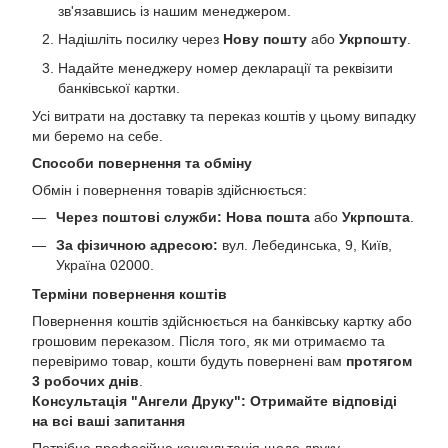
зв'язавшись із нашим менеджером.
Надішліть посилку через
Нову пошту
або
Укрпошту
.
Надайте менеджеру номер декларації та реквізити
банківської картки.
Усі витрати на доставку та переказ коштів у цьому випадку
ми беремо на себе.
Способи повернення та обміну
Обмін і повернення товарів здійснюється:
Через поштові служби:
Нова пошта
або
Укрпошта
.
За фізичною адресою:
вул. Лебединська, 9, Київ,
Україна 02000.
Терміни повернення коштів
Повернення коштів здійснюється на банківську картку або
грошовим переказом. Після того, як ми отримаємо та
перевіримо товар, кошти будуть повернені вам
протягом
3 робочих днів
.
Консультація "Ангели Друку": Отримайте відповіді
на всі ваші запитання
Потрібна професійна консультація щодо друку,