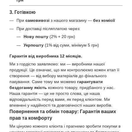
3. Готівкою
При
самовивозі
з нашого магазину —
без комісії
При доставці післяплатою через:
Нову пошту
(2% + 20 грн)
Укрпошту
(1% від суми, мінімум 5 грн)
Гарантія від виробника 12 місяців.
Ми з гордістю заявляємо: ми — виробники нашої
продукції. Це означає, що ми контролюємо кожен етап її
створення — від вибору матеріалів до фінального
пакування. Саме тому ми можемо
гарантувати
бездоганну якість
кожного товару, придбаного у нас.
Наша гарантія — це не просто слова, це наша
відповідальність перед вами, як перед клієнтом. Ми
впевнені у надійності та довговічності наших виробів.
Повернення та обмін товару: Гарантія ваших
прав та комфорту
Ми цінуємо кожного клієнта і прагнемо зробити покупки в
нашому магазині максимально зручними та безпечними.