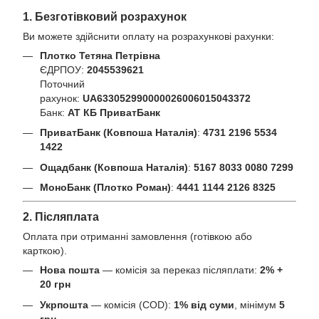
1. Безготівковий розрахунок
Ви можете здійснити оплату на розрахункові рахунки:
Плотко Тетяна Петрівна
ЄДРПОУ:
2045539621
Поточний
рахунок:
UA633052990000026006015043372
Банк:
АТ КБ ПриватБанк
ПриватБанк (Ковпоша Наталія)
:
4731 2196 5534
1422
Ощадбанк (Ковпоша Наталія)
:
5167 8033 0080 7299
МоноБанк (Плотко Роман)
:
4441 1144 2126 8325
2. Післяплата
Оплата при отриманні замовлення (готівкою або
карткою).
Нова пошта
— комісія за переказ післяплати:
2% +
20 грн
Укрпошта
— комісія (COD):
1% від суми
, мінімум
5
грн