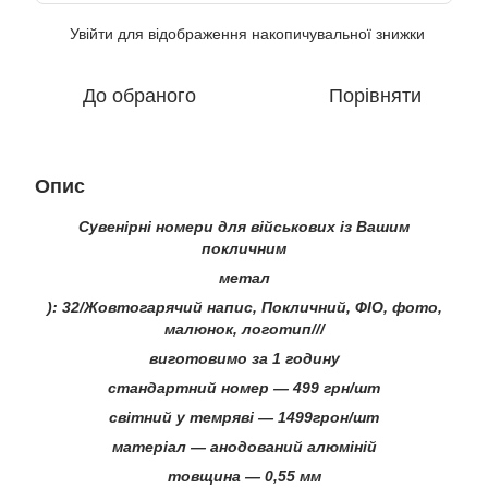
Увійти
для відображення накопичувальної знижки
%
До обраного
Порівняти
Опис
Сувенірні номери для військових із Вашим
покличним
метал
): 32/Жовтогарячий напис, Покличний, ФІО, фото,
малюнок, логотип///
виготовимо за 1 годину
стандартний номер — 499 грн/шт
світний у темряві — 1499грон/шт
матеріал — анодований алюміній
товщина — 0,55 мм