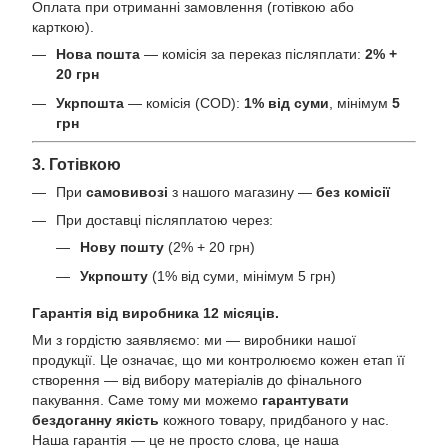
Оплата при отриманні замовлення (готівкою або
карткою).
Нова пошта
— комісія за переказ післяплати:
2% +
20 грн
Укрпошта
— комісія (COD):
1% від суми
, мінімум
5
грн
3. Готівкою
При
самовивозі
з нашого магазину —
без комісії
При доставці післяплатою через:
Нову пошту
(2% + 20 грн)
Укрпошту
(1% від суми, мінімум 5 грн)
Гарантія від виробника 12 місяців.
Ми з гордістю заявляємо: ми — виробники нашої
продукції. Це означає, що ми контролюємо кожен етап її
створення — від вибору матеріалів до фінального
пакування. Саме тому ми можемо
гарантувати
бездоганну якість
кожного товару, придбаного у нас.
Наша гарантія — це не просто слова, це наша