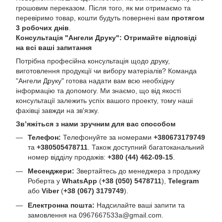
грошовим переказом. Після того, як ми отримаємо та
перевіримо товар, кошти будуть повернені вам
протягом
3 робочих днів
.
Консультація "Ангели Друку": Отримайте відповіді
на всі ваші запитання
Потрібна професійна консультація щодо друку,
виготовлення продукції чи вибору матеріалів? Команда
"Ангели Друку" готова надати вам всю необхідну
інформацію та допомогу. Ми знаємо, що від якості
консультації залежить успіх вашого проекту, тому наші
фахівці завжди на зв'язку.
Зв’яжіться з нами зручним для вас способом
Телефон:
Телефонуйте за номерами
+380673179749
та
+380505478711
. Також доступний багатоканальний
номер відділу продажів:
+380 (44) 462-09-15
.
Месенджери:
Звертайтесь до менеджера з продажу
Роберта у
WhatsApp
(
+38 (050) 5478711
),
Telegram
або
Viber
(
+38 (067) 3179749
).
Електронна пошта:
Надсилайте ваші запити та
замовлення на
0967667533a@gmail.com
.