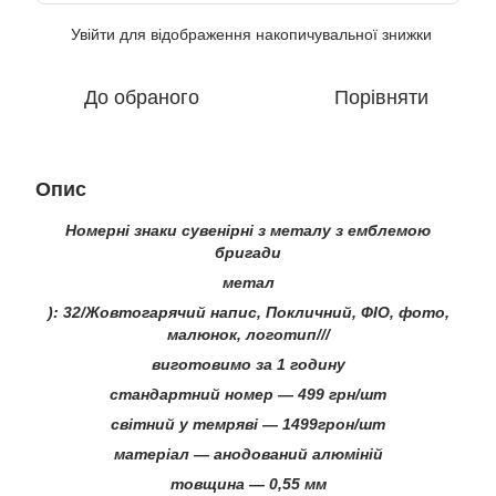
Увійти
для відображення накопичувальної знижки
%
До обраного
Порівняти
Опис
Номерні знаки сувенірні з металу з емблемою
бригади
метал
): 32/Жовтогарячий напис, Покличний, ФІО, фото,
малюнок, логотип///
виготовимо за 1 годину
стандартний номер — 499 грн/шт
світний у темряві — 1499грон/шт
матеріал — анодований алюміній
товщина — 0,55 мм