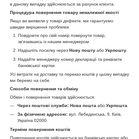
в даному випадку здійснюються за рахунок клієнта.
Процедура повернення товару неналежної якості
Якщо ви виявили у товарі дефекти, ми гарантуємо
швидке вирішення проблеми:
Повідомте про свій намір повернути товар,
зв'язавшись із нашим менеджером.
Надішліть посилку через
Нову пошту
або
Укрпошту
.
Надайте менеджеру номер декларації та реквізити
банківської картки.
Усі витрати на доставку та переказ коштів у цьому випадку
ми беремо на себе.
Способи повернення та обміну
Обмін і повернення товарів здійснюється:
Через поштові служби:
Нова пошта
або
Укрпошта
.
За фізичною адресою:
вул. Лебединська, 9, Київ,
Україна 02000.
Терміни повернення коштів
Повернення коштів здійснюється на банківську картку або