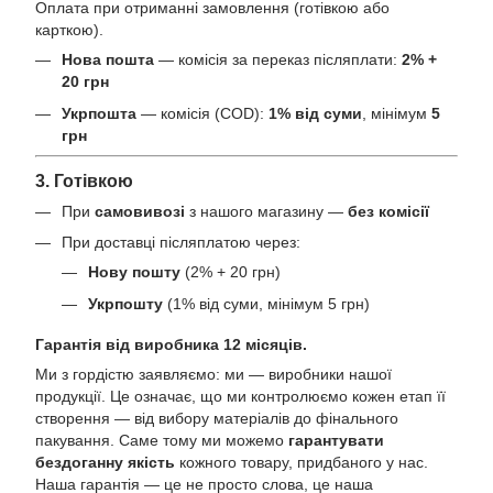
Оплата при отриманні замовлення (готівкою або
карткою).
Нова пошта
— комісія за переказ післяплати:
2% +
20 грн
Укрпошта
— комісія (COD):
1% від суми
, мінімум
5
грн
3. Готівкою
При
самовивозі
з нашого магазину —
без комісії
При доставці післяплатою через:
Нову пошту
(2% + 20 грн)
Укрпошту
(1% від суми, мінімум 5 грн)
Гарантія від виробника 12 місяців.
Ми з гордістю заявляємо: ми — виробники нашої
продукції. Це означає, що ми контролюємо кожен етап її
створення — від вибору матеріалів до фінального
пакування. Саме тому ми можемо
гарантувати
бездоганну якість
кожного товару, придбаного у нас.
Наша гарантія — це не просто слова, це наша