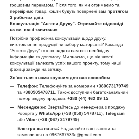
грошовим переказом. Після того, як ми отримаємо та
перевіримо товар, кошти будуть повернені вам
протягом
3 робочих днів
.
Консультація "Ангели Друку": Отримайте відповіді
на всі ваші запитання
Потрібна професійна консультація щодо друку,
виготовлення продукції чи вибору матеріалів? Команда
"Ангели Друку" готова надати вам всю необхідну
інформацію та допомогу. Ми знаємо, що від якості
консультації залежить успіх вашого проекту, тому наші
фахівці завжди на зв'язку.
Зв’яжіться з нами зручним для вас способом
Телефон:
Телефонуйте за номерами
+380673179749
та
+380505478711
. Також доступний багатоканальний
номер відділу продажів:
+380 (44) 462-09-15
.
Месенджери:
Звертайтесь до менеджера з продажу
Роберта у
WhatsApp
(
+38 (050) 5478711
),
Telegram
або
Viber
(
+38 (067) 3179749
).
Електронна пошта:
Надсилайте ваші запити та
замовлення на
0967667533a@gmail.com
.