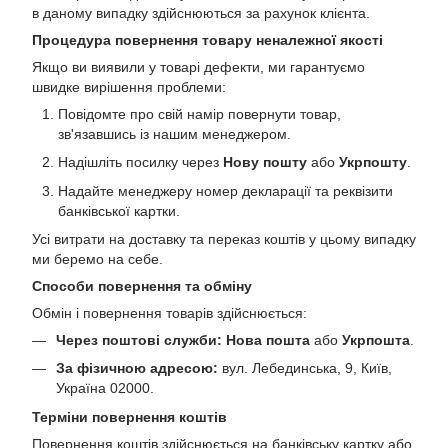
в даному випадку здійснюються за рахунок клієнта.
Процедура повернення товару неналежної якості
Якщо ви виявили у товарі дефекти, ми гарантуємо
швидке вирішення проблеми:
Повідомте про свій намір повернути товар,
зв'язавшись із нашим менеджером.
Надішліть посилку через
Нову пошту
або
Укрпошту
.
Надайте менеджеру номер декларації та реквізити
банківської картки.
Усі витрати на доставку та переказ коштів у цьому випадку
ми беремо на себе.
Способи повернення та обміну
Обмін і повернення товарів здійснюється:
Через поштові служби:
Нова пошта
або
Укрпошта
.
За фізичною адресою:
вул. Лебединська, 9, Київ,
Україна 02000.
Терміни повернення коштів
Повернення коштів здійснюється на банківську картку або