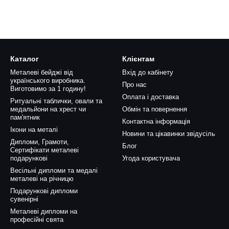
Каталог
Клієнтам
Металеві бейджі від
Вхід до кабінету
українського виробника.
Про нас
Виготовимо за 1 годину!
Оплата і доставка
Ритуальні таблички, овали та
медальйони на хрест чи
Обмін та повернення
пам'ятник
Контактна інформація
Ікони на металі
Новини та цікавинки звідусіль
Дипломи, Грамоти,
Блог
Сертифікати металеві
подарункові
Угода користувача
Весільні дипломи та медалі
металеві на річницю
Подарункові дипломи
сувенірні
Металеві дипломи на
професійні свята