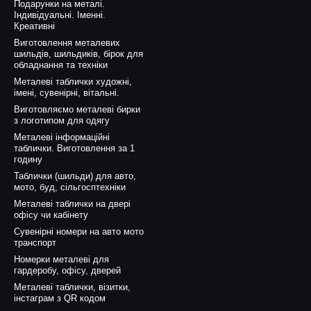
Подарунки на металі.
Індивідуальні. Іменні.
Креативні
Виготовлення металевих
шильдів, шильдиків, бірок для
обладнання та техніки
Металеві таблички художні,
імені, сувенірні, вітальні.
Виготовляємо металеві бирки
з логотипом для одягу
Металеві інформаційні
таблички. Виготовлення за 1
годину
Таблички (шильди) для авто,
мото, буд, сільгосптехніки
Металеві таблички на двері
офісу чи кабінету
Сувенірні номери на авто мото
транспорт
Номерки металеві для
гардеробу, офісу, дверей
Металеві таблички, візитки,
інстаграм з QR кодом