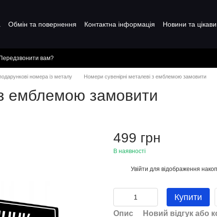
а
Обмін та повернення
Контактна інформація
Новини та цікави
Передзвонити вам?
 подарункові номера із металу
Номери сувенірні металеві з емблемою замовити
 з емблемою замовити
499 грн
В наявності
Увійти
для відображення накоп
%
Купити
Опис
Новий відгук або 