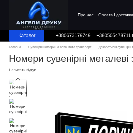
Перейти до основного контенту
Про нас
Оплата і доставк
Угода користувача
Каталог
+380673179749
+380505478711
Головна
Сувенірні номери на авто мото транспорт
Декоративні сувенірні
Номери сувенірні металеві
Написати відгук