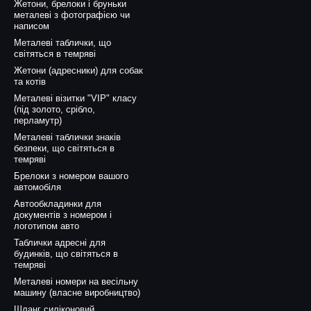
Жетони, брелоки і бруньки
металеві з фотографією чи
написом
Металеві таблички, що
світяться в темряві
Жетони (адресники) для собак
та котів
Металеві візитки "VIP" класу
(під золото, срібло,
перламутр)
Металеві таблички знаків
безпеки, що світяться в
темряві
Брелоки з номером вашого
автомобіля
Автообкладинки для
документів з номером і
логотипом авто
Таблички адресні для
будинків, що світяться в
темряві
Металеві номери на весільну
машину (власне виробництво)
Шланг силіконовий