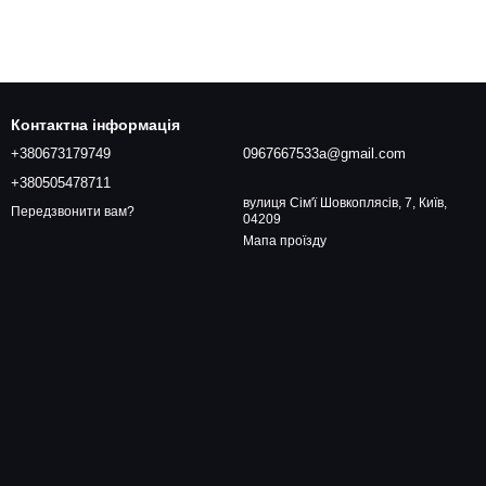
Контактна інформація
+380673179749
0967667533a@gmail.com
+380505478711
вулиця Сім'ї Шовкоплясів, 7, Київ,
Передзвонити вам?
04209
Мапа проїзду