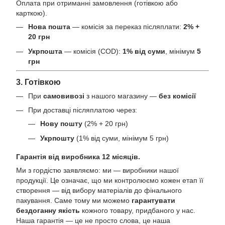
Оплата при отриманні замовлення (готівкою або
карткою).
Нова пошта
— комісія за переказ післяплати:
2% +
20 грн
Укрпошта
— комісія (COD):
1% від суми
, мінімум
5
грн
3. Готівкою
При
самовивозі
з нашого магазину —
без комісії
При доставці післяплатою через:
Нову пошту
(2% + 20 грн)
Укрпошту
(1% від суми, мінімум 5 грн)
Гарантія від виробника 12 місяців.
Ми з гордістю заявляємо: ми — виробники нашої
продукції. Це означає, що ми контролюємо кожен етап її
створення — від вибору матеріалів до фінального
пакування. Саме тому ми можемо
гарантувати
бездоганну якість
кожного товару, придбаного у нас.
Наша гарантія — це не просто слова, це наша