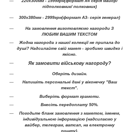
220х300мм - 1999грн(формат А4 серія майор/
підполковник/ полковник)
300х380мм - 2999грн(формат А3- серія генерал)
На замовлення виготовляємо нагороди З
ЛЮБИМ ВАШИМ ТЕКСТОМ
Жодна нагорода з нашої колекції не припала до
душі? Надсилайте свій макет - зробимо швидко і
якісно.
Як замовити військову нагороду?
Оберіть дизайн.
Напишіть персональні дані у віконечку "Ваш
текст".
Виберіть формат грамоти.
Внесіть передоплату 50%.
Погодьте бланк замовлення з макетом, іменем,
індивідуальною інформацією (надсилаємо у
вайбер, телеграм, ватсап, на електронну
пошту).