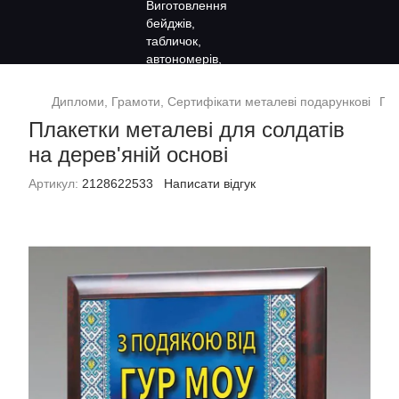
Дипломи, Грамоти, Сертифікати металеві подарункові
Под
Плакетки металеві для солдатів
на дерев'яній основі
Артикул:
2128622533
Написати відгук