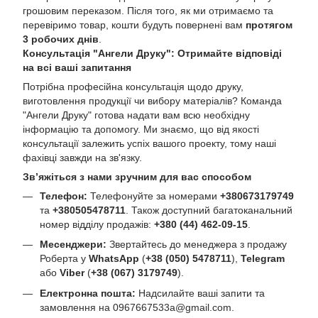
грошовим переказом. Після того, як ми отримаємо та
перевіримо товар, кошти будуть повернені вам
протягом
3 робочих днів
.
Консультація "Ангели Друку": Отримайте відповіді
на всі ваші запитання
Потрібна професійна консультація щодо друку,
виготовлення продукції чи вибору матеріалів? Команда
"Ангели Друку" готова надати вам всю необхідну
інформацію та допомогу. Ми знаємо, що від якості
консультації залежить успіх вашого проекту, тому наші
фахівці завжди на зв'язку.
Зв’яжіться з нами зручним для вас способом
Телефон:
Телефонуйте за номерами
+380673179749
та
+380505478711
. Також доступний багатоканальний
номер відділу продажів:
+380 (44) 462-09-15
.
Месенджери:
Звертайтесь до менеджера з продажу
Роберта у
WhatsApp
(
+38 (050) 5478711
),
Telegram
або
Viber
(
+38 (067) 3179749
).
Електронна пошта:
Надсилайте ваші запити та
замовлення на
0967667533a@gmail.com
.