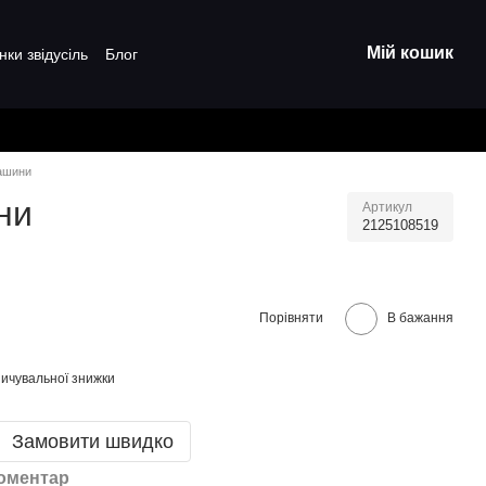
Мій кошик
нки звідусіль
Блог
машини
ни
Артикул
2125108519
Порівняти
В бажання
ичувальної знижки
Замовити швидко
коментар