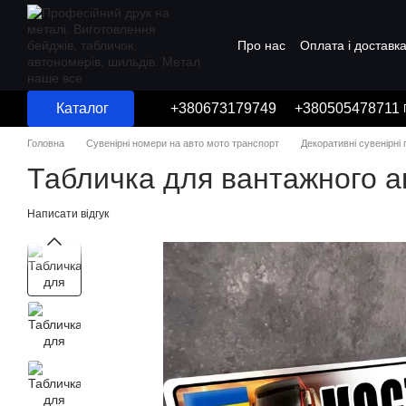
Перейти до основного контенту
Про нас
Оплата і доставк
Угода користувача
Каталог
+380673179749
+380505478711
Головна
Сувенірні номери на авто мото транспорт
Декоративні сувенірні
Табличка для вантажного ав
Написати відгук