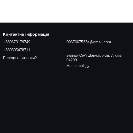
Контактна інформація
+380673179749
0967667533a@gmail.com
+380505478711
вулиця Сім'ї Шовкоплясів, 7, Київ,
Передзвонити вам?
04209
Мапа проїзду