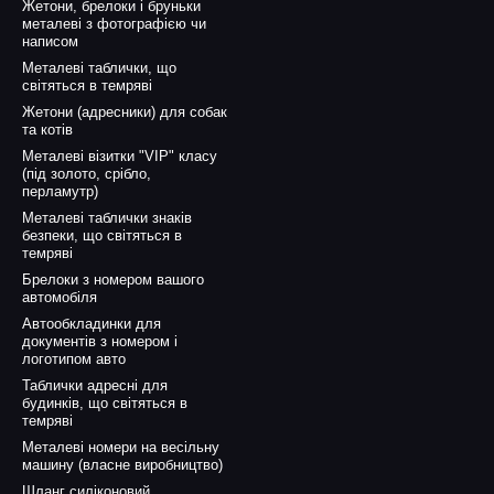
Жетони, брелоки і бруньки
металеві з фотографією чи
написом
Металеві таблички, що
світяться в темряві
Жетони (адресники) для собак
та котів
Металеві візитки "VIP" класу
(під золото, срібло,
перламутр)
Металеві таблички знаків
безпеки, що світяться в
темряві
Брелоки з номером вашого
автомобіля
Автообкладинки для
документів з номером і
логотипом авто
Таблички адресні для
будинків, що світяться в
темряві
Металеві номери на весільну
машину (власне виробництво)
Шланг силіконовий