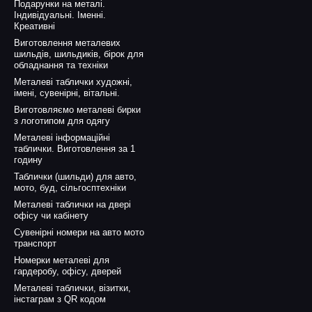
Подарунки на металі.
Індивідуальні. Іменні.
Креативні
Виготовлення металевих
шильдів, шильдиків, бірок для
обладнання та техніки
Металеві таблички художні,
імені, сувенірні, вітальні.
Виготовляємо металеві бирки
з логотипом для одягу
Металеві інформаційні
таблички. Виготовлення за 1
годину
Таблички (шильди) для авто,
мото, буд, сільгосптехніки
Металеві таблички на двері
офісу чи кабінету
Сувенірні номери на авто мото
транспорт
Номерки металеві для
гардеробу, офісу, дверей
Металеві таблички, візитки,
інстаграм з QR кодом