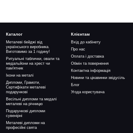
Каталог
Клієнтам
Металеві бейджі від
Вхід до кабінету
українського виробника.
Про нас
Виготовимо за 1 годину!
Оплата і доставка
Ритуальні таблички, овали та
медальйони на хрест чи
Обмін та повернення
пам'ятник
Контактна інформація
Ікони на металі
Новини та цікавинки звідусіль
Дипломи, Грамоти,
Блог
Сертифікати металеві
подарункові
Угода користувача
Весільні дипломи та медалі
металеві на річницю
Подарункові дипломи
сувенірні
Металеві дипломи на
професійні свята