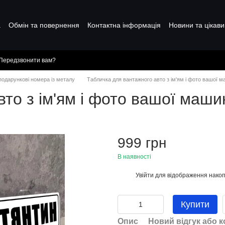
а
Обмін та повернення
Контактна інформація
Новини та цікави
Передзвонити вам?
 подарункові номера із металу
Табличка для вантажного авто з ім'ям і фото вашої 
то з ім'ям і фото вашої маши
999 грн
В наявності
Увійти
для відображення накоп
%
Купити
Опис
Новий відгук або 