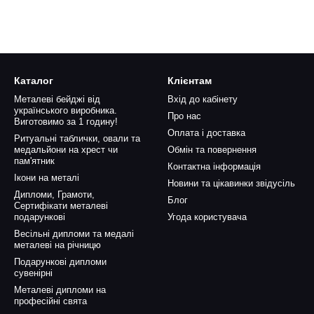
Каталог
Клієнтам
Металеві бейджі від
Вхід до кабінету
українського виробника.
Про нас
Виготовимо за 1 годину!
Оплата і доставка
Ритуальні таблички, овали та
медальйони на хрест чи
Обмін та повернення
пам'ятник
Контактна інформація
Ікони на металі
Новини та цікавинки звідусіль
Дипломи, Грамоти,
Блог
Сертифікати металеві
подарункові
Угода користувача
Весільні дипломи та медалі
металеві на річницю
Подарункові дипломи
сувенірні
Металеві дипломи на
професійні свята