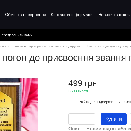
а
Обмін та повернення
Контактна інформація
Новини та цікави
Передзвонити вам?
й погон — плакетка про присвоєння звання подарунок
Військові подарунки сувенір
р погон до присвоєння звання 
499 грн
В наявності
Увійти
для відображення накоп
%
Купити
Опис
Новий відгук або 