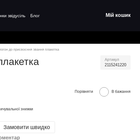
Мій кошик
нки звідусіль
Блог
 погон до присвоєння звання плакетка
плакетка
Артикул
2115241220
Порівняти
В бажання
ичувальної знижки
Замовити швидко
коментар