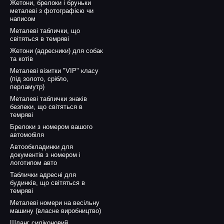
Жетони, брелоки і бруньки
металеві з фотографією чи
написом
Металеві таблички, що
світяться в темряві
Жетони (адресники) для собак
та котів
Металеві візитки "VIP" класу
(під золото, срібло,
перламутр)
Металеві таблички знаків
безпеки, що світяться в
темряві
Брелоки з номером вашого
автомобіля
Автообкладинки для
документів з номером і
логотипом авто
Таблички адресні для
будинків, що світяться в
темряві
Металеві номери на весільну
машину (власне виробництво)
Шланг силіконовий