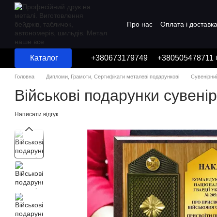
Перейти до основного контенту
Про нас
Оплата і доставк
Угода користувача
Каталог
+380673179749
+380505478711
Головна
Дипломи, Грамоти, Сертифікати металеві подарункові
Сувенірни
Військові подарунки сувені
Написати відгук