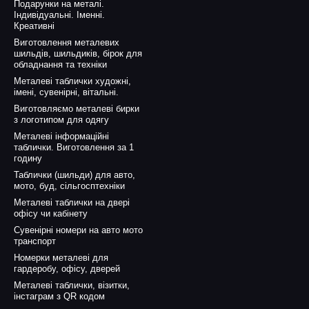
Подарунки на металі.
Індивідуальні. Іменні.
Креативні
Виготовлення металевих
шильдів, шильдиків, бірок для
обладнання та техніки
Металеві таблички художні,
імені, сувенірні, вітальні.
Виготовляємо металеві бирки
з логотипом для одягу
Металеві інформаційні
таблички. Виготовлення за 1
годину
Таблички (шильди) для авто,
мото, буд, сільгосптехніки
Металеві таблички на двері
офісу чи кабінету
Сувенірні номери на авто мото
транспорт
Номерки металеві для
гардеробу, офісу, дверей
Металеві таблички, візитки,
інстаграм з QR кодом