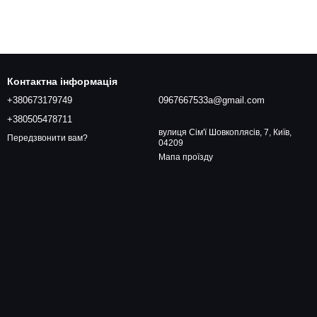
Контактна інформація
+380673179749
0967667533a@gmail.com
+380505478711
вулиця Сім'ї Шовкоплясів, 7, Київ,
Передзвонити вам?
04209
Мапа проїзду