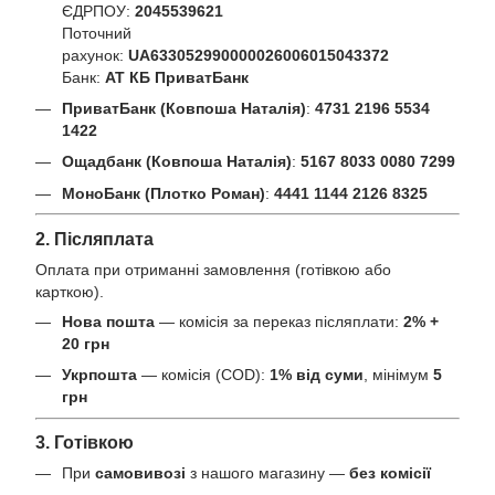
ЄДРПОУ:
2045539621
Поточний
рахунок:
UA633052990000026006015043372
Банк:
АТ КБ ПриватБанк
ПриватБанк (Ковпоша Наталія)
:
4731 2196 5534
1422
Ощадбанк (Ковпоша Наталія)
:
5167 8033 0080 7299
МоноБанк (Плотко Роман)
:
4441 1144 2126 8325
2. Післяплата
Оплата при отриманні замовлення (готівкою або
карткою).
Нова пошта
— комісія за переказ післяплати:
2% +
20 грн
Укрпошта
— комісія (COD):
1% від суми
, мінімум
5
грн
3. Готівкою
При
самовивозі
з нашого магазину —
без комісії