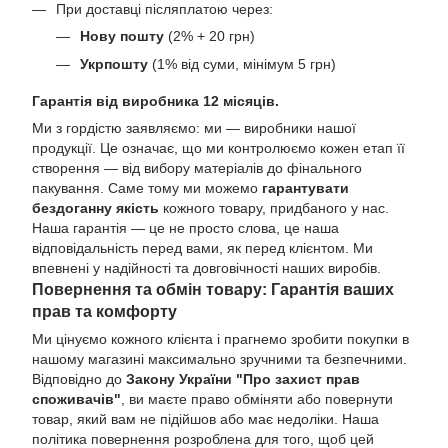
При доставці післяплатою через:
Нову пошту
(2% + 20 грн)
Укрпошту
(1% від суми, мінімум 5 грн)
Гарантія від виробника 12 місяців.
Ми з гордістю заявляємо: ми — виробники нашої
продукції. Це означає, що ми контролюємо кожен етап її
створення — від вибору матеріалів до фінального
пакування. Саме тому ми можемо
гарантувати
бездоганну якість
кожного товару, придбаного у нас.
Наша гарантія — це не просто слова, це наша
відповідальність перед вами, як перед клієнтом. Ми
впевнені у надійності та довговічності наших виробів.
Повернення та обмін товару: Гарантія ваших
прав та комфорту
Ми цінуємо кожного клієнта і прагнемо зробити покупки в
нашому магазині максимально зручними та безпечними.
Відповідно до
Закону України "Про захист прав
споживачів"
, ви маєте право обміняти або повернути
товар, який вам не підійшов або має недоліки. Наша
політика повернення розроблена для того, щоб цей