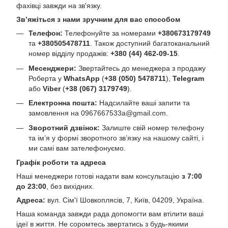
фахівці завжди на зв'язку.
Зв’яжіться з нами зручним для вас способом
Телефон:
Телефонуйте за номерами
+380673179749
та
+380505478711
. Також доступний багатоканальний
номер відділу продажів:
+380 (44) 462-09-15
.
Месенджери:
Звертайтесь до менеджера з продажу
Роберта у
WhatsApp
(
+38 (050) 5478711
),
Telegram
або
Viber
(
+38 (067) 3179749
).
Електронна пошта:
Надсилайте ваші запити та
замовлення на
0967667533a@gmail.com
.
Зворотний дзвінок:
Залиште свій номер телефону
та ім’я у формі зворотного зв’язку на нашому сайті, і
ми самі вам зателефонуємо.
Графік роботи та адреса
Наші менеджери готові надати вам консультацію
з 7:00
до 23:00
, без вихідних.
Адреса:
вул. Сім'ї Шовкоплясів, 7, Київ, 04209, Україна.
Наша команда завжди рада допомогти вам втілити ваші
ідеї в життя. Не соромтесь звертатись з будь-якими