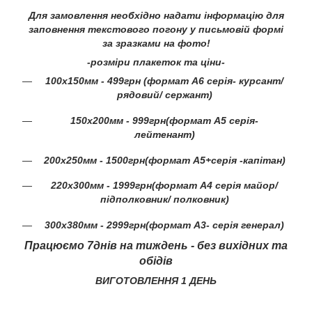
Для замовлення необхідно надати інформацію для
заповнення текстового погону у письмовій формі
за зразками на фото!
-розміри плакеток та ціни-
100х150мм - 499грн (формат А6 серія- курсант/
рядовий/ сержант)
150х200мм - 999грн(формат А5 серія-
лейтенант)
200х250мм - 1500грн(формат А5+серія -капітан)
220х300мм - 1999грн(формат А4 серія майор/
підполковник/ полковник)
300х380мм - 2999грн(формат А3- серія генерал)
Працюємо 7днів на тиждень - без вихідних та
обідів
ВИГОТОВЛЕННЯ 1 ДЕНЬ