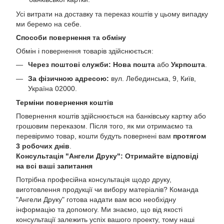
Усі витрати на доставку та переказ коштів у цьому випадку
ми беремо на себе.
Способи повернення та обміну
Обмін і повернення товарів здійснюється:
Через поштові служби:
Нова пошта
або
Укрпошта
.
За фізичною адресою:
вул. Лебединська, 9, Київ,
Україна 02000.
Терміни повернення коштів
Повернення коштів здійснюється на банківську картку або
грошовим переказом. Після того, як ми отримаємо та
перевіримо товар, кошти будуть повернені вам
протягом
3 робочих днів
.
Консультація "Ангели Друку": Отримайте відповіді
на всі ваші запитання
Потрібна професійна консультація щодо друку,
виготовлення продукції чи вибору матеріалів? Команда
"Ангели Друку" готова надати вам всю необхідну
інформацію та допомогу. Ми знаємо, що від якості
консультації залежить успіх вашого проекту, тому наші