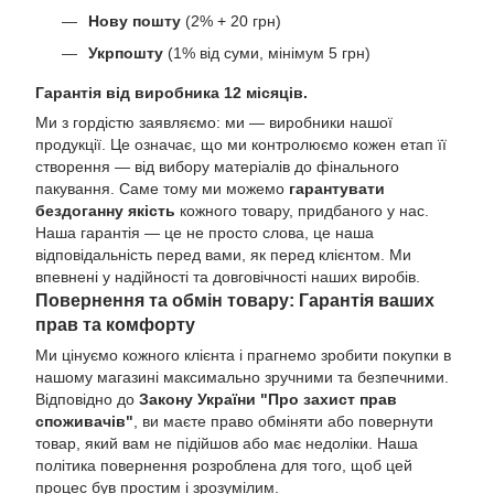
Нову пошту
(2% + 20 грн)
Укрпошту
(1% від суми, мінімум 5 грн)
Гарантія від виробника 12 місяців.
Ми з гордістю заявляємо: ми — виробники нашої
продукції. Це означає, що ми контролюємо кожен етап її
створення — від вибору матеріалів до фінального
пакування. Саме тому ми можемо
гарантувати
бездоганну якість
кожного товару, придбаного у нас.
Наша гарантія — це не просто слова, це наша
відповідальність перед вами, як перед клієнтом. Ми
впевнені у надійності та довговічності наших виробів.
Повернення та обмін товару: Гарантія ваших
прав та комфорту
Ми цінуємо кожного клієнта і прагнемо зробити покупки в
нашому магазині максимально зручними та безпечними.
Відповідно до
Закону України "Про захист прав
споживачів"
, ви маєте право обміняти або повернути
товар, який вам не підійшов або має недоліки. Наша
політика повернення розроблена для того, щоб цей
процес був простим і зрозумілим.