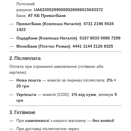
Поточний
рахунок:
UA633052990000026006015043372
Банк:
АТ КБ ПриватБанк
ПриватБанк (Ковпоша Наталія)
:
4731 2196 5534
1422
Ощадбанк (Ковпоша Наталія)
:
5167 8033 0080 7299
МоноБанк (Плотко Роман)
:
4441 1144 2126 8325
2. Післяплата
Оплата при отриманні замовлення (готівкою або
карткою).
Нова пошта
— комісія за переказ післяплати:
2% +
20 грн
Укрпошта
— комісія (COD):
1% від суми
, мінімум
5
грн
3. Готівкою
При
самовивозі
з нашого магазину —
без комісії
При доставці післяплатою через: