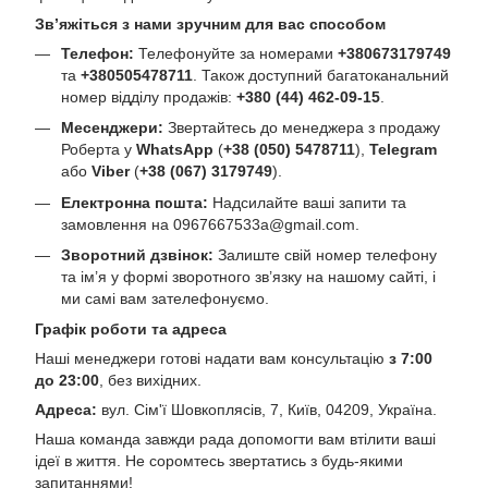
Зв’яжіться з нами зручним для вас способом
Телефон:
Телефонуйте за номерами
+380673179749
та
+380505478711
. Також доступний багатоканальний
номер відділу продажів:
+380 (44) 462-09-15
.
Месенджери:
Звертайтесь до менеджера з продажу
Роберта у
WhatsApp
(
+38 (050) 5478711
),
Telegram
або
Viber
(
+38 (067) 3179749
).
Електронна пошта:
Надсилайте ваші запити та
замовлення на
0967667533a@gmail.com
.
Зворотний дзвінок:
Залиште свій номер телефону
та ім’я у формі зворотного зв’язку на нашому сайті, і
ми самі вам зателефонуємо.
Графік роботи та адреса
Наші менеджери готові надати вам консультацію
з 7:00
до 23:00
, без вихідних.
Адреса:
вул. Сім'ї Шовкоплясів, 7, Київ, 04209, Україна.
Наша команда завжди рада допомогти вам втілити ваші
ідеї в життя. Не соромтесь звертатись з будь-якими
запитаннями!