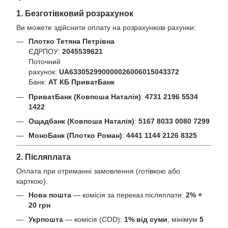
1. Безготівковий розрахунок
Ви можете здійснити оплату на розрахункові рахунки:
Плотко Тетяна Петрівна
ЄДРПОУ:
2045539621
Поточний
рахунок:
UA633052990000026006015043372
Банк:
АТ КБ ПриватБанк
ПриватБанк (Ковпоша Наталія)
:
4731 2196 5534
1422
Ощадбанк (Ковпоша Наталія)
:
5167 8033 0080 7299
МоноБанк (Плотко Роман)
:
4441 1144 2126 8325
2. Післяплата
Оплата при отриманні замовлення (готівкою або
карткою).
Нова пошта
— комісія за переказ післяплати:
2% +
20 грн
Укрпошта
— комісія (COD):
1% від суми
, мінімум
5