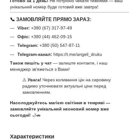
Готово за 1 день!
Не потрібно чекати тижнями — ваш
унікальний номер буде готовий вже завтра!
📞 ЗАМОВЛЯЙТЕ ПРЯМО ЗАРАЗ:
Viber:
+380 (67) 317-97-49
Офіс:
+380 (44) 462-09-15
Telegram:
+380 (50) 547-87-11
Telegram-канал:
https://t.me/angeli_druku
Також пишіть у чат
— залиште контакти, і наш
менеджер зв'яжеться з Вами!
⚠️
Увага!
Через коливання цін на сировину
радимо уточнювати актуальні ціни перед
замовленням.
Насолоджуйтесь магією світіння в темряві —
замовляйте унікальний неоновий номер вже
сьогодні!
🌙🚗
Характеристики