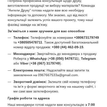
Потрібна професійна консультація щодо друку,
виготовлення продукції чи вибору матеріалів? Команда
"Ангели Друку" готова надати вам всю необхідну
інформацію та допомогу. Ми знаємо, що від якості
консультації залежить успіх вашого проекту, тому наші
фахівці завжди на зв'язку.
Зв’яжіться з нами зручним для вас способом
Телефон:
Телефонуйте за номерами
+380673179749
та
+380505478711
. Також доступний багатоканальний
номер відділу продажів:
+380 (44) 462-09-15
.
Месенджери:
Звертайтесь до менеджера з продажу
Роберта у
WhatsApp
(
+38 (050) 5478711
),
Telegram
або
Viber
(
+38 (067) 3179749
).
Електронна пошта:
Надсилайте ваші запити та
замовлення на
0967667533a@gmail.com
.
Зворотний дзвінок:
Залиште свій номер телефону
та ім’я у формі зворотного зв’язку на нашому сайті, і
ми самі вам зателефонуємо.
Графік роботи та адреса
Наші менеджери готові надати вам консультацію
з 7:00