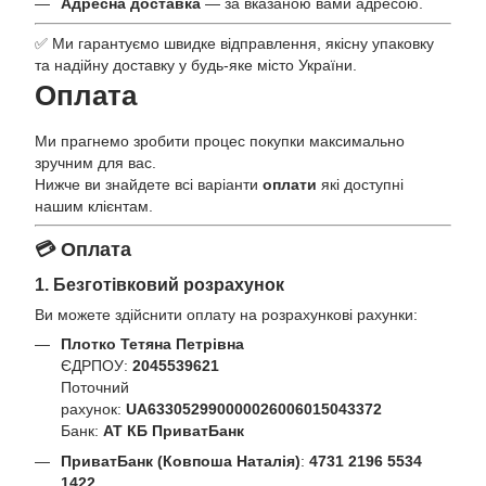
Адресна доставка
— за вказаною вами адресою.
✅ Ми гарантуємо швидке відправлення, якісну упаковку
та надійну доставку у будь-яке місто України.
Оплата
Ми прагнемо зробити процес покупки максимально
зручним для вас.
Нижче ви знайдете всі варіанти
оплати
які доступні
нашим клієнтам.
💳 Оплата
1. Безготівковий розрахунок
Ви можете здійснити оплату на розрахункові рахунки:
Плотко Тетяна Петрівна
ЄДРПОУ:
2045539621
Поточний
рахунок:
UA633052990000026006015043372
Банк:
АТ КБ ПриватБанк
ПриватБанк (Ковпоша Наталія)
:
4731 2196 5534
1422