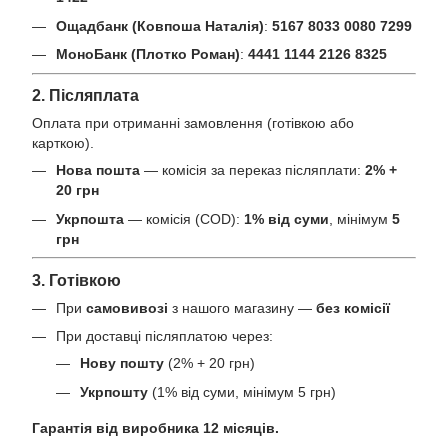
Ощадбанк (Ковпоша Наталія)
:
5167 8033 0080 7299
МоноБанк (Плотко Роман)
:
4441 1144 2126 8325
2. Післяплата
Оплата при отриманні замовлення (готівкою або
карткою).
Нова пошта
— комісія за переказ післяплати:
2% +
20 грн
Укрпошта
— комісія (COD):
1% від суми
, мінімум
5
грн
3. Готівкою
При
самовивозі
з нашого магазину —
без комісії
При доставці післяплатою через:
Нову пошту
(2% + 20 грн)
Укрпошту
(1% від суми, мінімум 5 грн)
Гарантія від виробника 12 місяців.