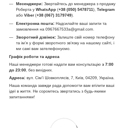
Месенджери:
Звертайтесь до менеджера з продажу
Роберта у
WhatsApp
(
+38 (050) 5478711
),
Telegram
або
Viber
(
+38 (067) 3179749
).
Електронна пошта:
Надсилайте ваші запити та
замовлення на
0967667533a@gmail.com
.
Зворотний дзвінок:
Залиште свій номер телефону
та ім’я у формі зворотного зв’язку на нашому сайті, і
ми самі вам зателефонуємо.
Графік роботи та адреса
Наші менеджери готові надати вам консультацію
з 7:00
до 23:00
, без вихідних.
Адреса:
вул. Сім'ї Шовкоплясів, 7, Київ, 04209, Україна.
Наша команда завжди рада допомогти вам втілити ваші
ідеї в життя. Не соромтесь звертатись з будь-якими
запитаннями!