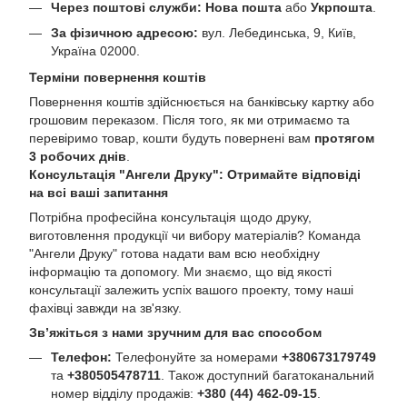
Через поштові служби:
Нова пошта
або
Укрпошта
.
За фізичною адресою:
вул. Лебединська, 9, Київ,
Україна 02000.
Терміни повернення коштів
Повернення коштів здійснюється на банківську картку або
грошовим переказом. Після того, як ми отримаємо та
перевіримо товар, кошти будуть повернені вам
протягом
3 робочих днів
.
Консультація "Ангели Друку": Отримайте відповіді
на всі ваші запитання
Потрібна професійна консультація щодо друку,
виготовлення продукції чи вибору матеріалів? Команда
"Ангели Друку" готова надати вам всю необхідну
інформацію та допомогу. Ми знаємо, що від якості
консультації залежить успіх вашого проекту, тому наші
фахівці завжди на зв'язку.
Зв’яжіться з нами зручним для вас способом
Телефон:
Телефонуйте за номерами
+380673179749
та
+380505478711
. Також доступний багатоканальний
номер відділу продажів:
+380 (44) 462-09-15
.