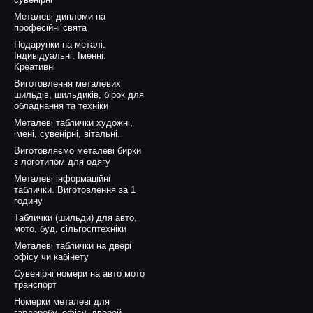
Металеві дипломи на
професійні свята
Подарунки на металі.
Індивідуальні. Іменні.
Креативні
Виготовлення металевих
шильдів, шильдиків, бірок для
обладнання та техніки
Металеві таблички художні,
імені, сувенірні, вітальні.
Виготовляємо металеві бирки
з логотипом для одягу
Металеві інформаційні
таблички. Виготовлення за 1
годину
Таблички (шильди) для авто,
мото, буд, сільгосптехніки
Металеві таблички на двері
офісу чи кабінету
Сувенірні номери на авто мото
транспорт
Номерки металеві для
гардеробу, офісу, дверей