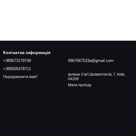
Контактна інформація
+380673179749
0967667533a@gmail.com
+380505478711
вулиця Сім'ї Шовкоплясів, 7, Київ,
Передзвонити вам?
04209
Мапа проїзду