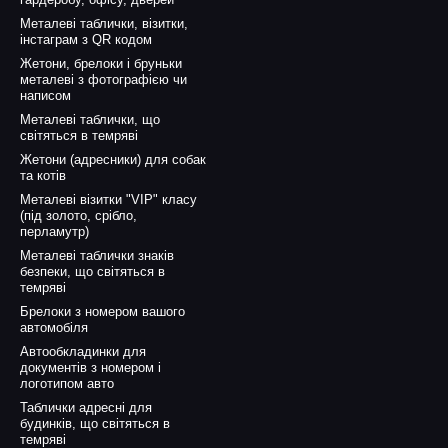
Металеві таблички, візитки,
інстаграм з QR кодом
Жетони, брелоки і бруньки
металеві з фотографією чи
написом
Металеві таблички, що
світяться в темряві
Жетони (адресники) для собак
та котів
Металеві візитки "VIP" класу
(під золото, срібло,
перламутр)
Металеві таблички знаків
безпеки, що світяться в
темряві
Брелоки з номером вашого
автомобіля
Автообкладинки для
документів з номером і
логотипом авто
Таблички адресні для
будинків, що світяться в
темряві