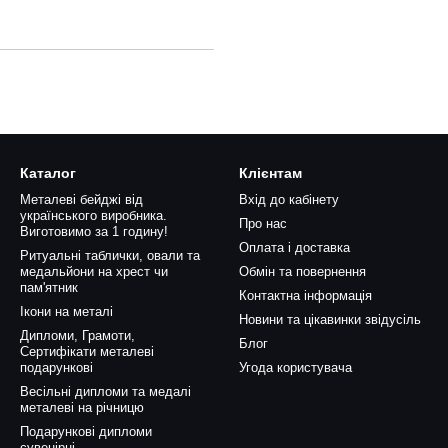
Каталог
Клієнтам
Металеві бейджі від
Вхід до кабінету
українського виробника.
Про нас
Виготовимо за 1 годину!
Оплата і доставка
Ритуальні таблички, овали та
медальйони на хрест чи
Обмін та повернення
пам'ятник
Контактна інформація
Ікони на металі
Новини та цікавинки звідусіль
Дипломи, Грамоти,
Блог
Сертифікати металеві
подарункові
Угода користувача
Весільні дипломи та медалі
металеві на річницю
Подарункові дипломи
сувенірні