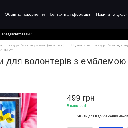
а
Обмін та повернення
Контактна інформація
Новини та цікави
Передзвонити вам?
металі з дерев'яною підкладкою (плакеткою)
Подяка на металі з дерев'яною підкла
72 ОМБр"
и для волонтерів з емблемою
499 грн
В наявності
Увійти
для відображення накоп
%