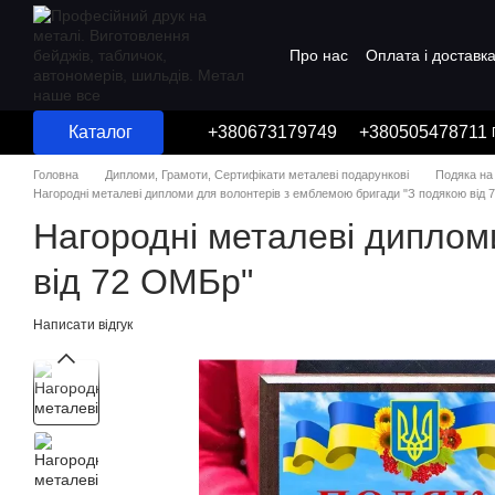
Перейти до основного контенту
Про нас
Оплата і доставк
Угода користувача
Каталог
+380673179749
+380505478711
Головна
Дипломи, Грамоти, Сертифікати металеві подарункові
Подяка на 
Нагородні металеві дипломи для волонтерів з емблемою бригади "З подякою від 
Нагородні металеві диплом
від 72 ОМБр"
Написати відгук