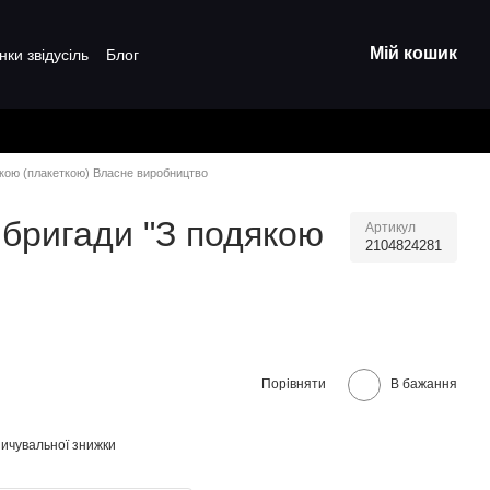
Мій кошик
нки звідусіль
Блог
дкою (плакеткою) Власне виробництво
 бригади "З подякою
Артикул
2104824281
Порівняти
В бажання
ичувальної знижки