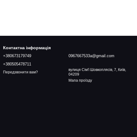
Контактна інформація
+380673179749
0967667533a@gmail.com
+380505478711
вулиця Сім'ї Шовкоплясів, 7, Київ,
Передзвонити вам?
04209
Мапа проїзду