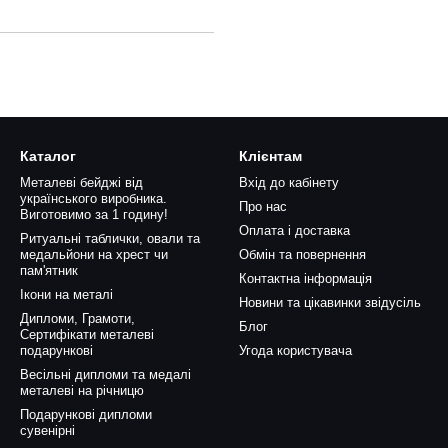
Каталог
Клієнтам
Металеві бейджі від
Вхід до кабінету
українського виробника.
Про нас
Виготовимо за 1 годину!
Оплата і доставка
Ритуальні таблички, овали та
медальйони на хрест чи
Обмін та повернення
пам'ятник
Контактна інформація
Ікони на металі
Новини та цікавинки звідусіль
Дипломи, Грамоти,
Блог
Сертифікати металеві
подарункові
Угода користувача
Весільні дипломи та медалі
металеві на річницю
Подарункові дипломи
сувенірні