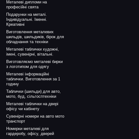
Металеві дипломи на
професійні свята
Подарунки на металі.
Індивідуальні. Іменні.
Креативні
Виготовлення металевих
шильдів, шильдиків, бірок для
обладнання та техніки
Металеві таблички художні,
імені, сувенірні, вітальні.
Виготовляємо металеві бирки
з логотипом для одягу
Металеві інформаційні
таблички. Виготовлення за 1
годину
Таблички (шильди) для авто,
мото, буд, сільгосптехніки
Металеві таблички на двері
офісу чи кабінету
Сувенірні номери на авто мото
транспорт
Номерки металеві для
гардеробу, офісу, дверей