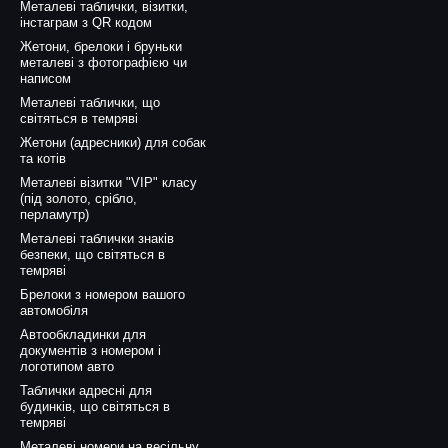
Металеві таблички, візитки,
інстаграм з QR кодом
Жетони, брелоки і бруньки
металеві з фотографією чи
написом
Металеві таблички, що
світяться в темряві
Жетони (адресники) для собак
та котів
Металеві візитки "VIP" класу
(під золото, срібло,
перламутр)
Металеві таблички знаків
безпеки, що світяться в
темряві
Брелоки з номером вашого
автомобіля
Автообкладинки для
документів з номером і
логотипом авто
Таблички адресні для
будинків, що світяться в
темряві
Металеві номери на весільну