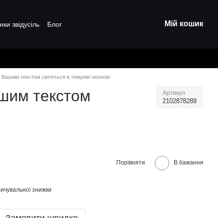
Мій кошик
нки звідусіль
Блог
з Вашим текстом світяться в темряві неонові
ашим текстом
Артикул
2102878289
Порівняти
В бажання
ичувальної знижки