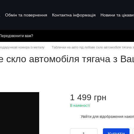
а
Обмін та повернення
Контактна інформація
Новини та цікави
Передзвонити вам?
 подарункові номера із металу
Таблички на авто під лобове скло автомобіля тягача 
е скло автомобіля тягача з В
1 499 грн
В наявності
Увійти
для відображення накоп
%