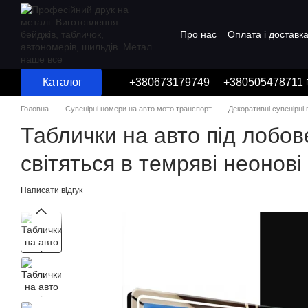
Перейти до основного контенту
Про нас
Оплата і доставк
Угода користувача
Каталог
+380673179749
+380505478711
Головна
Сувенірні номери на авто мото транспорт
Декоративні сувенірні
Таблички на авто під лобов
світяться в темряві неонові
Написати відгук