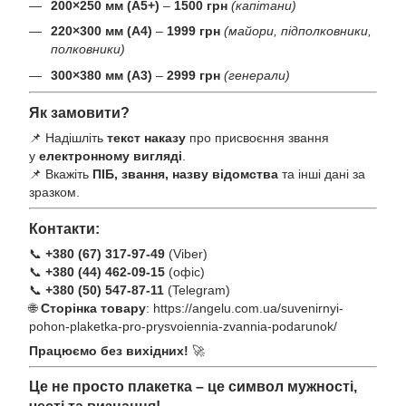
200×250 мм (А5+)
–
1500 грн
(капітани)
220×300 мм (А4)
–
1999 грн
(майори, підполковники,
полковники)
300×380 мм (А3)
–
2999 грн
(генерали)
Як замовити?
📌 Надішліть
текст наказу
про присвоєння звання
у
електронному вигляді
.
📌 Вкажіть
ПІБ, звання, назву відомства
та інші дані за
зразком.
Контакти:
📞
+380 (67) 317-97-49
(Viber)
📞
+380 (44) 462-09-15
(офіс)
📞
+380 (50) 547-87-11
(Telegram)
🌐
Сторінка товару
:
https://angelu.com.ua/suvenirnyi-
pohon-plaketka-pro-prysvoiennia-zvannia-podarunok/
Працюємо без вихідних!
🚀
Це не просто плакетка – це символ мужності,