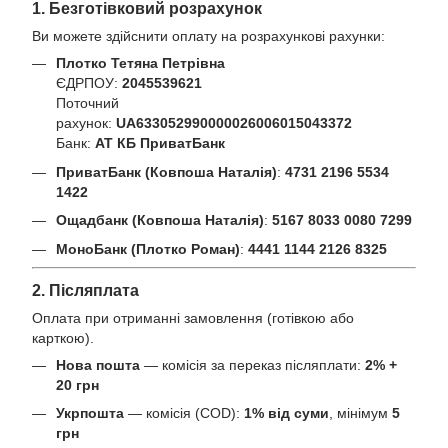
1. Безготівковий розрахунок
Ви можете здійснити оплату на розрахункові рахунки:
Плотко Тетяна Петрівна
ЄДРПОУ:
2045539621
Поточний
рахунок:
UA633052990000026006015043372
Банк:
АТ КБ ПриватБанк
ПриватБанк (Ковпоша Наталія)
:
4731 2196 5534
1422
Ощадбанк (Ковпоша Наталія)
:
5167 8033 0080 7299
МоноБанк (Плотко Роман)
:
4441 1144 2126 8325
2. Післяплата
Оплата при отриманні замовлення (готівкою або
карткою).
Нова пошта
— комісія за переказ післяплати:
2% +
20 грн
Укрпошта
— комісія (COD):
1% від суми
, мінімум
5
грн