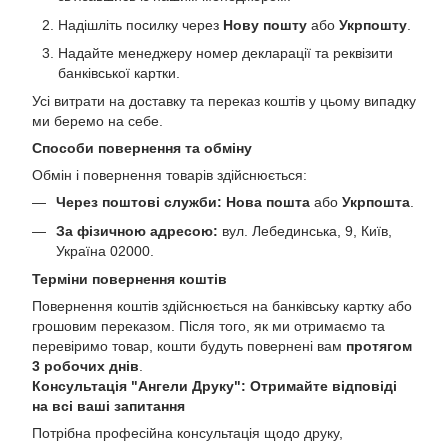
Надішліть посилку через
Нову пошту
або
Укрпошту
.
Надайте менеджеру номер декларації та реквізити
банківської картки.
Усі витрати на доставку та переказ коштів у цьому випадку
ми беремо на себе.
Способи повернення та обміну
Обмін і повернення товарів здійснюється:
Через поштові служби:
Нова пошта
або
Укрпошта
.
За фізичною адресою:
вул. Лебединська, 9, Київ,
Україна 02000.
Терміни повернення коштів
Повернення коштів здійснюється на банківську картку або
грошовим переказом. Після того, як ми отримаємо та
перевіримо товар, кошти будуть повернені вам
протягом
3 робочих днів
.
Консультація "Ангели Друку": Отримайте відповіді
на всі ваші запитання
Потрібна професійна консультація щодо друку,