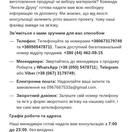
виготовлення продукції чи вибору матеріалів? Команда
"Ангели Друку" готова надати вам всю необхідну
інформацію та допомогу. Ми знаємо, що від якості
консультації залежить успіх вашого проекту, тому наші
фахівці завжди на зв'язку.
Зв’яжіться з нами зручним для вас способом
Телефон:
Телефонуйте за номерами
+380673179749
та
+380505478711
. Також доступний багатоканальний
номер відділу продажів:
+380 (44) 462-09-15
.
Месенджери:
Звертайтесь до менеджера з продажу
Роберта у
WhatsApp
(
+38 (050) 5478711
),
Telegram
або
Viber
(
+38 (067) 3179749
).
Електронна пошта:
Надсилайте ваші запити та
замовлення на
0967667533a@gmail.com
.
Зворотний дзвінок:
Залиште свій номер телефону
та ім’я у формі зворотного зв’язку на нашому сайті, і
ми самі вам зателефонуємо.
Графік роботи та адреса
Наші менеджери готові надати вам консультацію
з 7:00
до 23:00
, без вихідних.