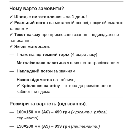
Чому варто замовити?
✔
Швидке виготовлення – за 1 день!
✔
Реальний погон
на металевій основі, покритій емаллю
та воском.
✔
Текст наказу
про присвоєння звання – індивідуальне
написання.
✔
Якісні матеріали
:
Плакетка під
темний горіх
(4 шари лаку).
Металізована пластина
з печаттю та гравіюванням.
Накладний погон
за званням.
Назва відомства
на табличці.
✔
Кріплення на стіну
– готово до розміщення в
кабінеті чи вдома.
Розміри та вартість (від звання):
100×150 мм (А6)
–
499 грн
(курсанти, рядові,
сержанти)
150×200 мм (А5)
–
999 грн
(лейтенанти)