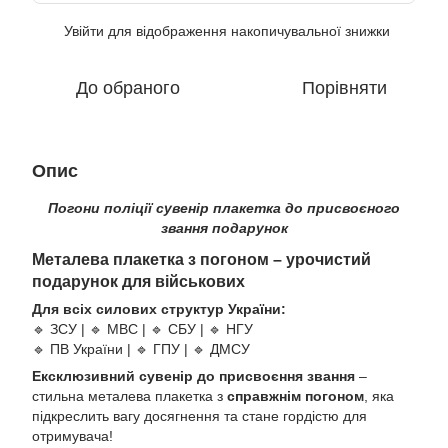
Увійти
для відображення накопичувальної знижки
%
До обраного
Порівняти
Опис
Погони поліції сувенір плакетка до присвоєного
звання подарунок
Металева плакетка з погоном – урочистий
подарунок для військових
Для всіх силових структур України:
🔹 ЗСУ | 🔹 МВС | 🔹 СБУ | 🔹 НГУ
🔹 ПВ України | 🔹 ГПУ | 🔹 ДМСУ
Ексклюзивний сувенір до присвоєння звання
–
стильна металева плакетка з
справжнім погоном
, яка
підкреслить вагу досягнення та стане гордістю для
отримувача!