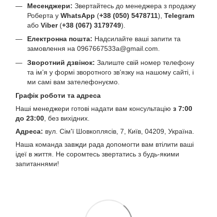
Месенджери:
Звертайтесь до менеджера з продажу
Роберта у
WhatsApp
(
+38 (050) 5478711
),
Telegram
або
Viber
(
+38 (067) 3179749
).
Електронна пошта:
Надсилайте ваші запити та
замовлення на
0967667533a@gmail.com
.
Зворотний дзвінок:
Залиште свій номер телефону
та ім’я у формі зворотного зв’язку на нашому сайті, і
ми самі вам зателефонуємо.
Графік роботи та адреса
Наші менеджери готові надати вам консультацію
з 7:00
до 23:00
, без вихідних.
Адреса:
вул. Сім'ї Шовкоплясів, 7, Київ, 04209, Україна.
Наша команда завжди рада допомогти вам втілити ваші
ідеї в життя. Не соромтесь звертатись з будь-якими
запитаннями!