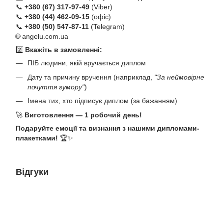
📞
+380 (67) 317-97-49
(Viber)
📞
+380 (44) 462-09-15
(офіс)
📞
+380 (50) 547-87-11
(Telegram)
🌐
angelu.com.ua
2️⃣
Вкажіть в замовленні:
ПІБ людини, якій вручається диплом
Дату та причину вручення (наприклад,
"За неймовірне
почуття гумору"
)
Імена тих, хто підписує диплом (за бажанням)
🚀
Виготовлення — 1 робочий день!
Подаруйте емоції та визнання з нашими дипломами-
плакетками!
🏆✨
Відгуки