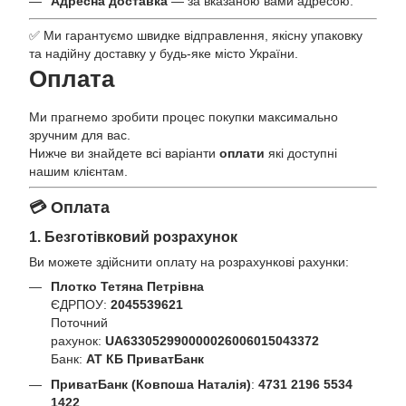
Адресна доставка
— за вказаною вами адресою.
✅ Ми гарантуємо швидке відправлення, якісну упаковку
та надійну доставку у будь-яке місто України.
Оплата
Ми прагнемо зробити процес покупки максимально
зручним для вас.
Нижче ви знайдете всі варіанти
оплати
які доступні
нашим клієнтам.
💳 Оплата
1. Безготівковий розрахунок
Ви можете здійснити оплату на розрахункові рахунки:
Плотко Тетяна Петрівна
ЄДРПОУ:
2045539621
Поточний
рахунок:
UA633052990000026006015043372
Банк:
АТ КБ ПриватБанк
ПриватБанк (Ковпоша Наталія)
:
4731 2196 5534
1422