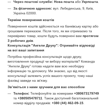
Через поштові служби:
Нова пошта
або
Укрпошта
.
За фізичною адресою:
вул. Лебединська, 9, Київ,
Україна 02000.
Терміни повернення коштів
Повернення коштів здійснюється на банківську картку або
грошовим переказом. Після того, як ми отримаємо та
перевіримо товар, кошти будуть повернені вам
протягом
3 робочих днів
.
Консультація "Ангели Друку": Отримайте відповіді
на всі ваші запитання
Потрібна професійна консультація щодо друку,
виготовлення продукції чи вибору матеріалів? Команда
"Ангели Друку" готова надати вам всю необхідну
інформацію та допомогу. Ми знаємо, що від якості
консультації залежить успіх вашого проекту, тому наші
фахівці завжди на зв'язку.
Зв’яжіться з нами зручним для вас способом
Телефон:
Телефонуйте за номерами
+380673179749
та
+380505478711
. Також доступний багатоканальний
номер відділу продажів:
+380 (44) 462-09-15
.