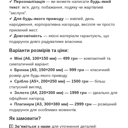
✔
Персоналізація
— ви можете написати
будь-який
текст
: ім’я, дату, побажання, подяку чи жартівливі
"заслуги".
✔
Для будь-якого приводу
— ювілей, день
народження, корпоративна нагорода, весілля чи просто
приємний жест.
✔
Довговічність
— якісні матеріали гарантують, що
подарунок довго радуватиме власника.
Варіанти розмірів та ціни:
🔹
Міні (А6, 100×150 мм) — 499 грн
— компактний та
симпатичний варіант.
🔹
Бронза (А5, 150×200 мм) — 999 грн
— класичний
розмір для будь-якого приводу.
🔹
Срібло (А5+, 200×250 мм) — 1500 грн
— більш
статусний вигляд.
🔹
Золото (А4, 220×300 мм) — 1999 грн
— ідеально для
офіційних нагород.
🔹
Платинум (А3, 300×380 мм) — 2999 грн
— розкішний
подарунок для особливих моментів.
Як замовити?
1️⃣
Зв’яжіться з нами
для уточнення деталей: