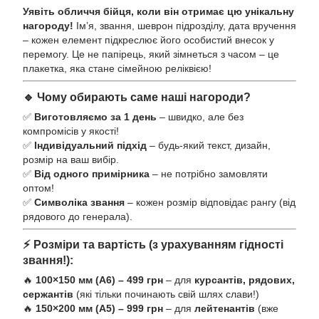
Уявіть обличчя бійця, коли він отримає цю унікальну
нагороду!
Ім’я, звання, шеврон підрозділу, дата вручення
– кожен елемент підкреслює його особистий внесок у
перемогу. Це не папірець, який зімнеться з часом – це
плакетка, яка стане сімейною реліквією!
🔹 Чому обирають саме наші нагороди?
✅
Виготовляємо за 1 день
– швидко, але без
компромісів у якості!
✅
Індивідуальний підхід
– будь-який текст, дизайн,
розмір на ваш вибір.
✅
Від одного примірника
– не потрібно замовляти
оптом!
✅
Символіка звання
– кожен розмір відповідає рангу (від
рядового до генерала).
⚡ Розміри та вартість (з урахуванням гідності
звання!):
🔥
100×150 мм (А6) – 499 грн
– для
курсантів, рядових,
сержантів
(які тільки починають свій шлях слави!)
🔥
150×200 мм (А5) – 999 грн
– для
лейтенантів
(вже