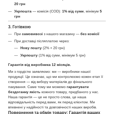
20 грн
Укрпошта
— комісія (COD):
1% від суми
, мінімум
5
грн
3. Готівкою
При
самовивозі
з нашого магазину —
без комісії
При доставці післяплатою через:
Нову пошту
(2% + 20 грн)
Укрпошту
(1% від суми, мінімум 5 грн)
Гарантія від виробника 12 місяців.
Ми з гордістю заявляємо: ми — виробники нашої
продукції. Це означає, що ми контролюємо кожен етап її
створення — від вибору матеріалів до фінального
пакування. Саме тому ми можемо
гарантувати
бездоганну якість
кожного товару, придбаного у нас.
Наша гарантія — це не просто слова, це наша
відповідальність перед вами, як перед клієнтом. Ми
впевнені у надійності та довговічності наших виробів.
Повернення та обмін товару: Гарантія ваших