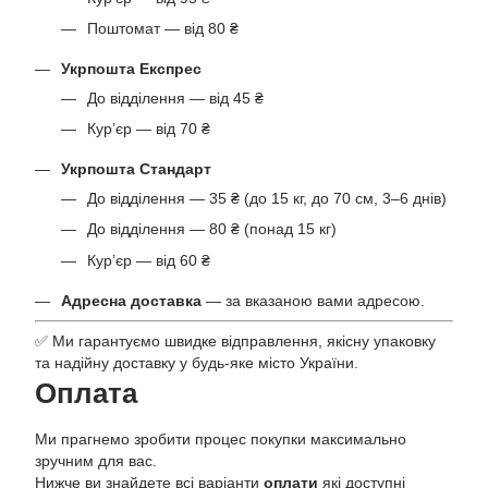
Поштомат — від 80 ₴
Укрпошта Експрес
До відділення — від 45 ₴
Кур’єр — від 70 ₴
Укрпошта Стандарт
До відділення — 35 ₴ (до 15 кг, до 70 см, 3–6 днів)
До відділення — 80 ₴ (понад 15 кг)
Кур’єр — від 60 ₴
Адресна доставка
— за вказаною вами адресою.
✅ Ми гарантуємо швидке відправлення, якісну упаковку
та надійну доставку у будь-яке місто України.
Оплата
Ми прагнемо зробити процес покупки максимально
зручним для вас.
Нижче ви знайдете всі варіанти
оплати
які доступні