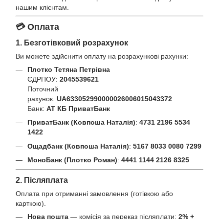
нашим клієнтам.
💳 Оплата
1. Безготівковий розрахунок
Ви можете здійснити оплату на розрахункові рахунки:
Плотко Тетяна Петрівна
ЄДРПОУ:
2045539621
Поточний
рахунок:
UA633052990000026006015043372
Банк:
АТ КБ ПриватБанк
ПриватБанк (Ковпоша Наталія)
:
4731 2196 5534
1422
Ощадбанк (Ковпоша Наталія)
:
5167 8033 0080 7299
МоноБанк (Плотко Роман)
:
4441 1144 2126 8325
2. Післяплата
Оплата при отриманні замовлення (готівкою або
карткою).
Нова пошта
— комісія за переказ післяплати:
2% +