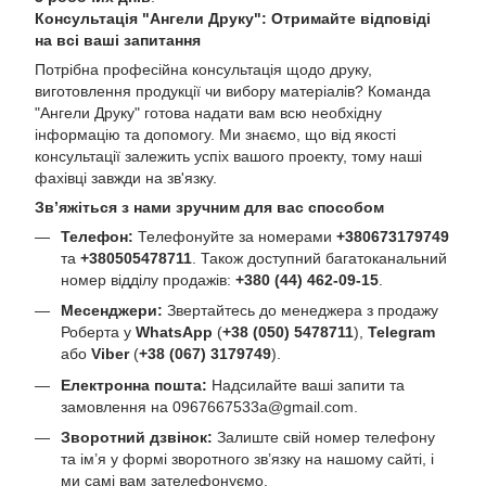
Консультація "Ангели Друку": Отримайте відповіді
на всі ваші запитання
Потрібна професійна консультація щодо друку,
виготовлення продукції чи вибору матеріалів? Команда
"Ангели Друку" готова надати вам всю необхідну
інформацію та допомогу. Ми знаємо, що від якості
консультації залежить успіх вашого проекту, тому наші
фахівці завжди на зв'язку.
Зв’яжіться з нами зручним для вас способом
Телефон:
Телефонуйте за номерами
+380673179749
та
+380505478711
. Також доступний багатоканальний
номер відділу продажів:
+380 (44) 462-09-15
.
Месенджери:
Звертайтесь до менеджера з продажу
Роберта у
WhatsApp
(
+38 (050) 5478711
),
Telegram
або
Viber
(
+38 (067) 3179749
).
Електронна пошта:
Надсилайте ваші запити та
замовлення на
0967667533a@gmail.com
.
Зворотний дзвінок:
Залиште свій номер телефону
та ім’я у формі зворотного зв’язку на нашому сайті, і
ми самі вам зателефонуємо.