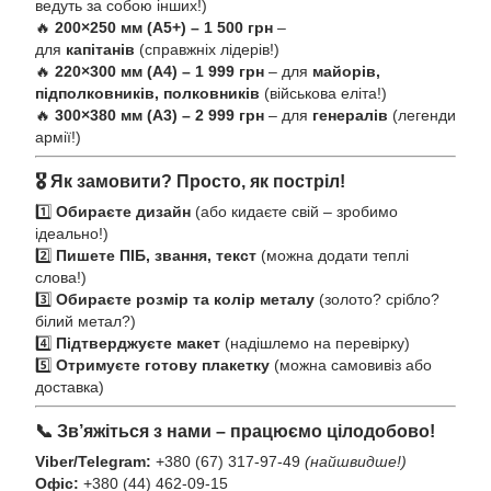
ведуть за собою інших!)
🔥
200×250 мм (А5+) – 1 500 грн
–
для
капітанів
(справжніх лідерів!)
🔥
220×300 мм (А4) – 1 999 грн
– для
майорів,
підполковників, полковників
(військова еліта!)
🔥
300×380 мм (А3) – 2 999 грн
– для
генералів
(легенди
армії!)
🎖️ Як замовити? Просто, як постріл!
1️⃣
Обираєте дизайн
(або кидаєте свій – зробимо
ідеально!)
2️⃣
Пишете ПІБ, звання, текст
(можна додати теплі
слова!)
3️⃣
Обираєте розмір та колір металу
(золото? срібло?
білий метал?)
4️⃣
Підтверджуєте макет
(надішлемо на перевірку)
5️⃣
Отримуєте готову плакетку
(можна самовивіз або
доставка)
📞 Зв’яжіться з нами – працюємо цілодобово!
Viber/Telegram:
+380 (67) 317-97-49
(найшвидше!)
Офіс:
+380 (44) 462-09-15