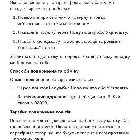
Якщо ви виявили у товарі дефекти, ми гарантуємо
швидке вирішення проблеми:
Повідомте про свій намір повернути товар,
зв'язавшись із нашим менеджером.
Надішліть посилку через
Нову пошту
або
Укрпошту
.
Надайте менеджеру номер декларації та реквізити
банківської картки.
Усі витрати на доставку та переказ коштів у цьому випадку
ми беремо на себе.
Способи повернення та обміну
Обмін і повернення товарів здійснюється:
Через поштові служби:
Нова пошта
або
Укрпошта
.
За фізичною адресою:
вул. Лебединська, 9, Київ,
Україна 02000.
Терміни повернення коштів
Повернення коштів здійснюється на банківську картку або
грошовим переказом. Після того, як ми отримаємо та
перевіримо товар, кошти будуть повернені вам
протягом
3 робочих днів
.