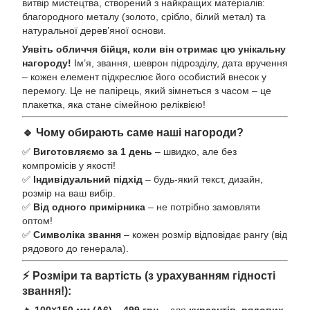
витвір мистецтва, створений з найкращих матеріалів:
благородного металу (золото, срібло, білий метал) та
натуральної дерев’яної основи.
Уявіть обличчя бійця, коли він отримає цю унікальну
нагороду!
Ім’я, звання, шеврон підрозділу, дата вручення
– кожен елемент підкреслює його особистий внесок у
перемогу. Це не папірець, який зімнеться з часом – це
плакетка, яка стане сімейною реліквією!
🔹 Чому обирають саме наші нагороди?
✅
Виготовляємо за 1 день
– швидко, але без
компромісів у якості!
✅
Індивідуальний підхід
– будь-який текст, дизайн,
розмір на ваш вибір.
✅
Від одного примірника
– не потрібно замовляти
оптом!
✅
Символіка звання
– кожен розмір відповідає рангу (від
рядового до генерала).
⚡ Розміри та вартість (з урахуванням гідності
звання!):