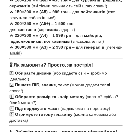
🔥
100×150 мм (А6) – 499 грн
– для
курсантів, рядових,
сержантів
(які тільки починають свій шлях слави!)
🔥
150×200 мм (А5) – 999 грн
– для
лейтенантів
(вже
ведуть за собою інших!)
🔥
200×250 мм (А5+) – 1 500 грн
–
для
капітанів
(справжніх лідерів!)
🔥
220×300 мм (А4) – 1 999 грн
– для
майорів,
підполковників, полковників
(військова еліта!)
🔥
300×380 мм (А3) – 2 999 грн
– для
генералів
(легенди
армії!)
🎖️ Як замовити? Просто, як постріл!
1️⃣
Обираєте дизайн
(або кидаєте свій – зробимо
ідеально!)
2️⃣
Пишете ПІБ, звання, текст
(можна додати теплі
слова!)
3️⃣
Обираєте розмір та колір металу
(золото? срібло?
білий метал?)
4️⃣
Підтверджуєте макет
(надішлемо на перевірку)
5️⃣
Отримуєте готову плакетку
(можна самовивіз або
доставка)
📞 Зв’яжіться з нами – працюємо цілодобово!