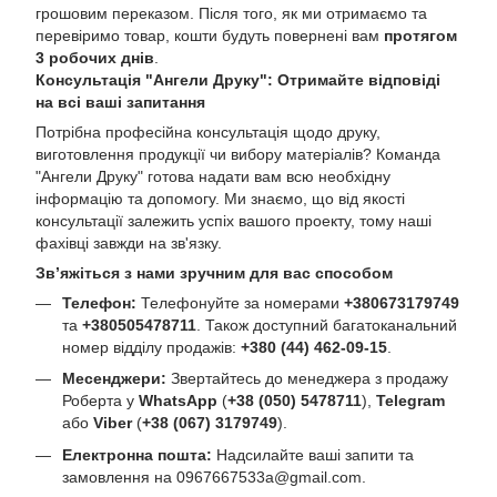
грошовим переказом. Після того, як ми отримаємо та
перевіримо товар, кошти будуть повернені вам
протягом
3 робочих днів
.
Консультація "Ангели Друку": Отримайте відповіді
на всі ваші запитання
Потрібна професійна консультація щодо друку,
виготовлення продукції чи вибору матеріалів? Команда
"Ангели Друку" готова надати вам всю необхідну
інформацію та допомогу. Ми знаємо, що від якості
консультації залежить успіх вашого проекту, тому наші
фахівці завжди на зв'язку.
Зв’яжіться з нами зручним для вас способом
Телефон:
Телефонуйте за номерами
+380673179749
та
+380505478711
. Також доступний багатоканальний
номер відділу продажів:
+380 (44) 462-09-15
.
Месенджери:
Звертайтесь до менеджера з продажу
Роберта у
WhatsApp
(
+38 (050) 5478711
),
Telegram
або
Viber
(
+38 (067) 3179749
).
Електронна пошта:
Надсилайте ваші запити та
замовлення на
0967667533a@gmail.com
.