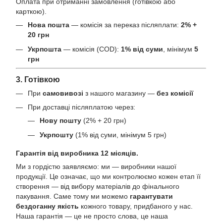
Оплата при отриманні замовлення (готівкою або
карткою).
Нова пошта
— комісія за переказ післяплати:
2% +
20 грн
Укрпошта
— комісія (COD):
1% від суми
, мінімум
5
грн
3. Готівкою
При
самовивозі
з нашого магазину —
без комісії
При доставці післяплатою через:
Нову пошту
(2% + 20 грн)
Укрпошту
(1% від суми, мінімум 5 грн)
Гарантія від виробника 12 місяців.
Ми з гордістю заявляємо: ми — виробники нашої
продукції. Це означає, що ми контролюємо кожен етап її
створення — від вибору матеріалів до фінального
пакування. Саме тому ми можемо
гарантувати
бездоганну якість
кожного товару, придбаного у нас.
Наша гарантія — це не просто слова, це наша