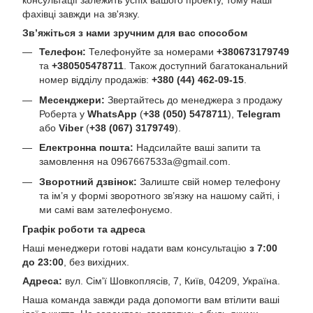
консультації залежить успіх вашого проекту, тому наші
фахівці завжди на зв'язку.
Зв’яжіться з нами зручним для вас способом
Телефон:
Телефонуйте за номерами
+380673179749
та
+380505478711
. Також доступний багатоканальний
номер відділу продажів:
+380 (44) 462-09-15
.
Месенджери:
Звертайтесь до менеджера з продажу
Роберта у
WhatsApp
(
+38 (050) 5478711
),
Telegram
або
Viber
(
+38 (067) 3179749
).
Електронна пошта:
Надсилайте ваші запити та
замовлення на
0967667533a@gmail.com
.
Зворотний дзвінок:
Залиште свій номер телефону
та ім’я у формі зворотного зв’язку на нашому сайті, і
ми самі вам зателефонуємо.
Графік роботи та адреса
Наші менеджери готові надати вам консультацію
з 7:00
до 23:00
, без вихідних.
Адреса:
вул. Сім'ї Шовкоплясів, 7, Київ, 04209, Україна.
Наша команда завжди рада допомогти вам втілити ваші