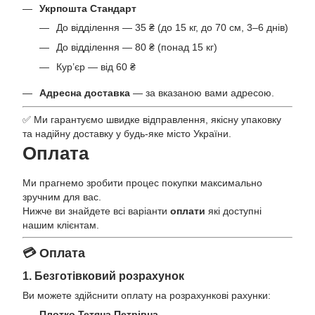
Укрпошта Стандарт
До відділення — 35 ₴ (до 15 кг, до 70 см, 3–6 днів)
До відділення — 80 ₴ (понад 15 кг)
Кур’єр — від 60 ₴
Адресна доставка
— за вказаною вами адресою.
✅ Ми гарантуємо швидке відправлення, якісну упаковку
та надійну доставку у будь-яке місто України.
Оплата
Ми прагнемо зробити процес покупки максимально
зручним для вас.
Нижче ви знайдете всі варіанти
оплати
які доступні
нашим клієнтам.
💳 Оплата
1. Безготівковий розрахунок
Ви можете здійснити оплату на розрахункові рахунки:
Плотко Тетяна Петрівна