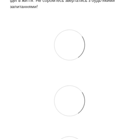
ідеї в життя. Не соромтесь звертатись з будь-якими
запитаннями!