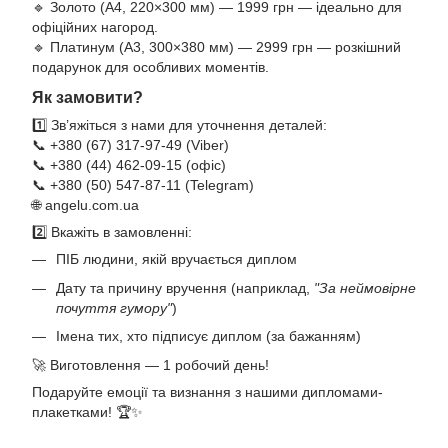
🔹 Золото (А4, 220×300 мм) — 1999 грн — ідеально для
офіційних нагород.
🔹 Платинум (А3, 300×380 мм) — 2999 грн — розкішний
подарунок для особливих моментів.
Як замовити?
1️⃣ Зв’яжіться з нами для уточнення деталей:
📞 +380 (67) 317-97-49 (Viber)
📞 +380 (44) 462-09-15 (офіс)
📞 +380 (50) 547-87-11 (Telegram)
🌐
angelu.com.ua
2️⃣ Вкажіть в замовленні:
ПІБ людини, якій вручається диплом
Дату та причину вручення (наприклад,
"За неймовірне
почуття гумору"
)
Імена тих, хто підписує диплом (за бажанням)
🚀 Виготовлення — 1 робочий день!
Подаруйте емоції та визнання з нашими дипломами-
плакетками! 🏆✨