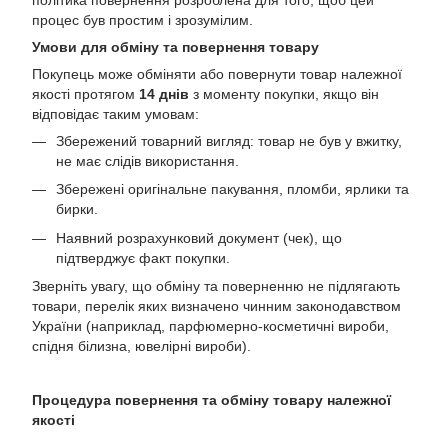
політика повернення розроблена для того, щоб цей
процес був простим і зрозумілим.
Умови для обміну та повернення товару
Покупець може обміняти або повернути товар належної
якості протягом
14 днів
з моменту покупки, якщо він
відповідає таким умовам:
Збережений товарний вигляд: товар не був у вжитку,
не має слідів використання.
Збережені оригінальне пакування, пломби, ярлики та
бирки.
Наявний розрахунковий документ (чек), що
підтверджує факт покупки.
Зверніть увагу, що обміну та поверненню не підлягають
товари, перелік яких визначено чинним законодавством
України (наприклад, парфюмерно-косметичні вироби,
спідня білизна, ювелірні вироби).
Процедура повернення та обміну товару належної
якості