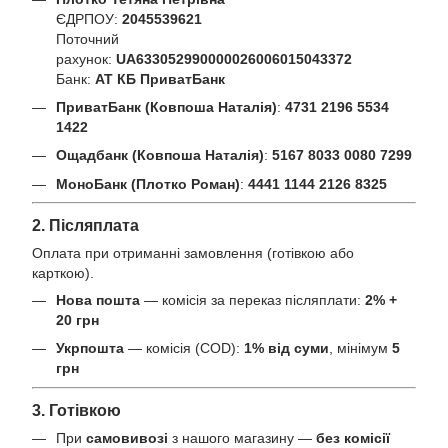
ЄДРПОУ:
2045539621
Поточний
рахунок:
UA633052990000026006015043372
Банк:
АТ КБ ПриватБанк
ПриватБанк (Ковпоша Наталія)
:
4731 2196 5534
1422
Ощадбанк (Ковпоша Наталія)
:
5167 8033 0080 7299
МоноБанк (Плотко Роман)
:
4441 1144 2126 8325
2. Післяплата
Оплата при отриманні замовлення (готівкою або
карткою).
Нова пошта
— комісія за переказ післяплати:
2% +
20 грн
Укрпошта
— комісія (COD):
1% від суми
, мінімум
5
грн
3. Готівкою
При
самовивозі
з нашого магазину —
без комісії