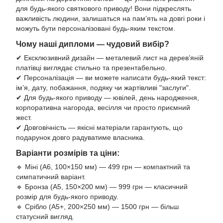
для будь-якого святкового приводу! Вони підкреслять
важливість людини, залишаться на пам’ять на довгі роки і
можуть бути персоналізовані будь-яким текстом.
Чому наші дипломи — чудовий вибір?
✔ Ексклюзивний дизайн — металевий лист на дерев’яній
платівці виглядає стильно та презентабельно.
✔ Персоналізація — ви можете написати будь-який текст:
ім’я, дату, побажання, подяку чи жартівливі "заслуги".
✔ Для будь-якого приводу — ювілей, день народження,
корпоративна нагорода, весілля чи просто приємний
жест.
✔ Довговічність — якісні матеріали гарантують, що
подарунок довго радуватиме власника.
Варіанти розмірів та ціни:
🔹 Міні (А6, 100×150 мм) — 499 грн — компактний та
симпатичний варіант.
🔹 Бронза (А5, 150×200 мм) — 999 грн — класичний
розмір для будь-якого приводу.
🔹 Срібло (А5+, 200×250 мм) — 1500 грн — більш
статусний вигляд.