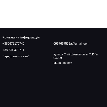
Контактна інформація
+380673179749
0967667533a@gmail.com
+380505478711
вулиця Сім'ї Шовкоплясів, 7, Київ,
Передзвонити вам?
04209
Мапа проїзду