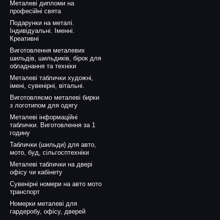
Металеві дипломи на
професійні свята
Подарунки на металі.
Індивідуальні. Іменні.
Креативні
Виготовлення металевих
шильдів, шильдиків, бірок для
обладнання та техніки
Металеві таблички художні,
імені, сувенірні, вітальні.
Виготовляємо металеві бирки
з логотипом для одягу
Металеві інформаційні
таблички. Виготовлення за 1
годину
Таблички (шильди) для авто,
мото, буд, сільгосптехніки
Металеві таблички на двері
офісу чи кабінету
Сувенірні номери на авто мото
транспорт
Номерки металеві для
гардеробу, офісу, дверей