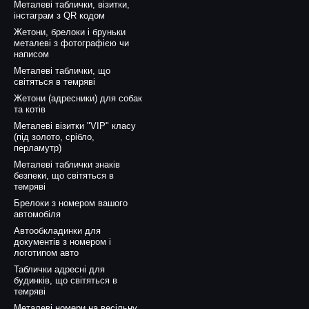
Металеві таблички, візитки,
інстаграм з QR кодом
Жетони, брелоки і бруньки
металеві з фотографією чи
написом
Металеві таблички, що
світяться в темряві
Жетони (адресники) для собак
та котів
Металеві візитки "VIP" класу
(під золото, срібло,
перламутр)
Металеві таблички знаків
безпеки, що світяться в
темряві
Брелоки з номером вашого
автомобіля
Автообкладинки для
документів з номером і
логотипом авто
Таблички адресні для
будинків, що світяться в
темряві
Металеві номери на весільну