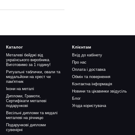
Каталог
Клієнтам
Металеві бейджі від
Вхід до кабінету
українського виробника.
Про нас
Виготовимо за 1 годину!
Оплата і доставка
Ритуальні таблички, овали та
медальйони на хрест чи
Обмін та повернення
пам'ятник
Контактна інформація
Ікони на металі
Новини та цікавинки звідусіль
Дипломи, Грамоти,
Блог
Сертифікати металеві
подарункові
Угода користувача
Весільні дипломи та медалі
металеві на річницю
Подарункові дипломи
сувенірні