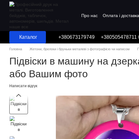
Перейти до основного контенту
Про нас
Оплата і доставк
Угода користувача
Каталог
+380673179749
+380505478711
Головна
Жетони, брелоки і бруньки металеві з фотографією чи написом
П
Підвіски в машину на дзер
або Вашим фото
Написати відгук