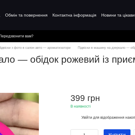
а
Обмін та повернення
Контактна інформація
Новини та цікави
Передзвонити вам?
ідвіски з фото в салон авто — ароматизатори
Підвіски в машину на дзеркало — о
кало — обідок рожевий із пр
399 грн
В наявності
Увійти
для відображення накоп
%