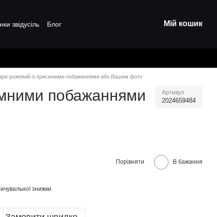
Мій кошик
нки звідусіль
Блог
бідок рожевий із приємними побажаннями або Вашим фото
иємними побажаннями
Артикул
2024659484
Порівняти
В бажання
ичувальної знижки