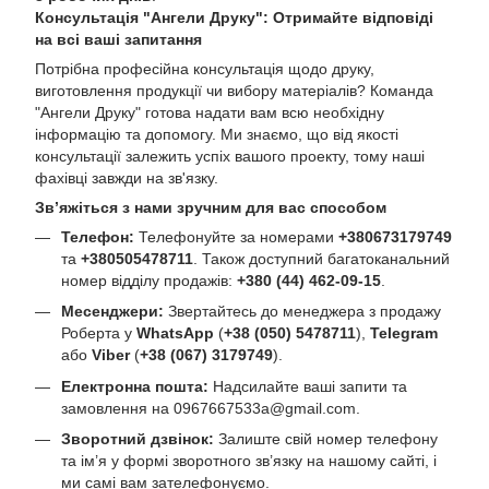
Консультація "Ангели Друку": Отримайте відповіді
на всі ваші запитання
Потрібна професійна консультація щодо друку,
виготовлення продукції чи вибору матеріалів? Команда
"Ангели Друку" готова надати вам всю необхідну
інформацію та допомогу. Ми знаємо, що від якості
консультації залежить успіх вашого проекту, тому наші
фахівці завжди на зв'язку.
Зв’яжіться з нами зручним для вас способом
Телефон:
Телефонуйте за номерами
+380673179749
та
+380505478711
. Також доступний багатоканальний
номер відділу продажів:
+380 (44) 462-09-15
.
Месенджери:
Звертайтесь до менеджера з продажу
Роберта у
WhatsApp
(
+38 (050) 5478711
),
Telegram
або
Viber
(
+38 (067) 3179749
).
Електронна пошта:
Надсилайте ваші запити та
замовлення на
0967667533a@gmail.com
.
Зворотний дзвінок:
Залиште свій номер телефону
та ім’я у формі зворотного зв’язку на нашому сайті, і
ми самі вам зателефонуємо.