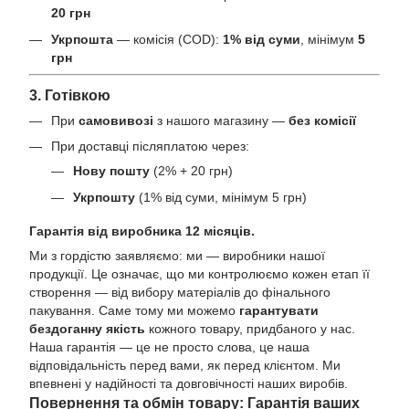
20 грн
Укрпошта
— комісія (COD):
1% від суми
, мінімум
5
грн
3. Готівкою
При
самовивозі
з нашого магазину —
без комісії
При доставці післяплатою через:
Нову пошту
(2% + 20 грн)
Укрпошту
(1% від суми, мінімум 5 грн)
Гарантія від виробника 12 місяців.
Ми з гордістю заявляємо: ми — виробники нашої
продукції. Це означає, що ми контролюємо кожен етап її
створення — від вибору матеріалів до фінального
пакування. Саме тому ми можемо
гарантувати
бездоганну якість
кожного товару, придбаного у нас.
Наша гарантія — це не просто слова, це наша
відповідальність перед вами, як перед клієнтом. Ми
впевнені у надійності та довговічності наших виробів.
Повернення та обмін товару: Гарантія ваших