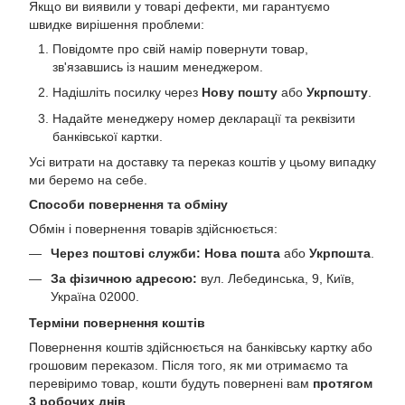
Якщо ви виявили у товарі дефекти, ми гарантуємо
швидке вирішення проблеми:
Повідомте про свій намір повернути товар,
зв'язавшись із нашим менеджером.
Надішліть посилку через
Нову пошту
або
Укрпошту
.
Надайте менеджеру номер декларації та реквізити
банківської картки.
Усі витрати на доставку та переказ коштів у цьому випадку
ми беремо на себе.
Способи повернення та обміну
Обмін і повернення товарів здійснюється:
Через поштові служби:
Нова пошта
або
Укрпошта
.
За фізичною адресою:
вул. Лебединська, 9, Київ,
Україна 02000.
Терміни повернення коштів
Повернення коштів здійснюється на банківську картку або
грошовим переказом. Після того, як ми отримаємо та
перевіримо товар, кошти будуть повернені вам
протягом
3 робочих днів
.