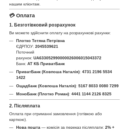
нашим клієнтам.
💳 Оплата
1. Безготівковий розрахунок
Ви можете здійснити оплату на розрахункові рахунки:
Плотко Тетяна Петрівна
ЄДРПОУ:
2045539621
Поточний
рахунок:
UA633052990000026006015043372
Банк:
АТ КБ ПриватБанк
ПриватБанк (Ковпоша Наталія)
:
4731 2196 5534
1422
Ощадбанк (Ковпоша Наталія)
:
5167 8033 0080 7299
МоноБанк (Плотко Роман)
:
4441 1144 2126 8325
2. Післяплата
Оплата при отриманні замовлення (готівкою або
карткою).
Нова пошта
— комісія за переказ післяплати:
2% +