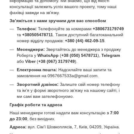
інформацію та допомогу. Ми знаємо, що від якості
консультації залежить успіх вашого проекту, тому наші
фахівці завжди на зв'язку.
Зв’яжіться з нами зручним для вас способом
Телефон:
Телефонуйте за номерами
+380673179749
та
+380505478711
. Також доступний багатоканальний
номер відділу продажів:
+380 (44) 462-09-15
.
Месенджери:
Звертайтесь до менеджера з продажу
Роберта у
WhatsApp
(
+38 (050) 5478711
),
Telegram
або
Viber
(
+38 (067) 3179749
).
Електронна пошта:
Надсилайте ваші запити та
замовлення на
0967667533a@gmail.com
.
Зворотний дзвінок:
Залиште свій номер телефону
та ім’я у формі зворотного зв’язку на нашому сайті, і
ми самі вам зателефонуємо.
Графік роботи та адреса
Наші менеджери готові надати вам консультацію
з 7:00
до 23:00
, без вихідних.
Адреса:
вул. Сім'ї Шовкоплясів, 7, Київ, 04209, Україна.