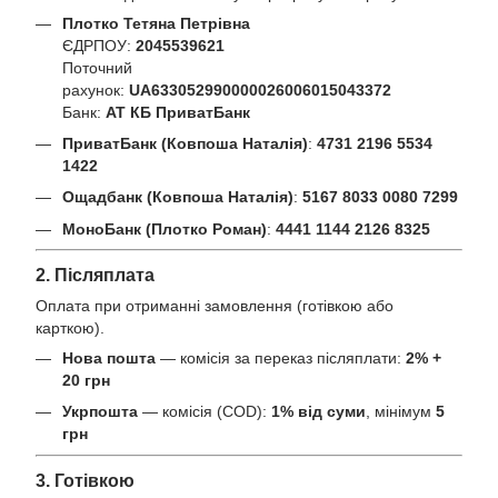
Плотко Тетяна Петрівна
ЄДРПОУ:
2045539621
Поточний
рахунок:
UA633052990000026006015043372
Банк:
АТ КБ ПриватБанк
ПриватБанк (Ковпоша Наталія)
:
4731 2196 5534
1422
Ощадбанк (Ковпоша Наталія)
:
5167 8033 0080 7299
МоноБанк (Плотко Роман)
:
4441 1144 2126 8325
2. Післяплата
Оплата при отриманні замовлення (готівкою або
карткою).
Нова пошта
— комісія за переказ післяплати:
2% +
20 грн
Укрпошта
— комісія (COD):
1% від суми
, мінімум
5
грн
3. Готівкою