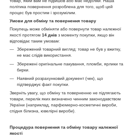
товар, який вам не підійшов або має недоліки. Наша
політика повернення розроблена для того, щоб цей
процес був простим і зрозумілим.
Умови для обміну та повернення товару
Покупець може обміняти або повернути товар належної
якості протягом
14 днів
з моменту покупки, якщо він
відповідає таким умовам:
Збережений товарний вигляд: товар не був у вжитку,
не має слідів використання.
Збережені оригінальне пакування, пломби, ярлики та
бирки.
Наявний розрахунковий документ (чек), що
підтверджує факт покупки.
Зверніть увагу, що обміну та поверненню не підлягають
товари, перелік яких визначено чинним законодавством
України (наприклад, парфюмерно-косметичні вироби,
спідня білизна, ювелірні вироби).
Процедура повернення та обміну товару належної
якості