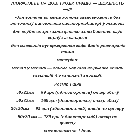
/
ПОРАСТАННІ НА ДОВГІ РОДИ ПРАЦЮ — ШВИДКІСТЬ
—////
-для готелів готелів холелів загальножитів баз
відпочинку пансіонатів санаторієвhanophy лікарень
-для клубів спорт залів фітнес залів басейнів саун-
корпус аквапарків
-для магазинів супермаркетів кафе барів ресторанів
тощо
матеріал:
метал у металі — основа харчова неіржавка сталь
зовнішній бік харчовий алюміній
Розмір і ціна
50х22мм — 89 грн (односторонній) отвір збоку
50х22мм — 169 грн (двосторонній) отвір збоку
50х30мм — 99 грн (односторонній) отвір по центру
50х30 мм — 189 грн (односторонній) отвір по
центру
виготовимо за 1 день