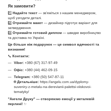
Як замовити?
1️⃣
Надайте текст
— зв’яжіться з нашим менеджером,
щоб узгодити деталі.
2️⃣
Отримайте макет
— дизайнер підготує варіант для
затвердження.
3️⃣
Отримайте готовий диплом
— швидке виробництво
та доставка по Україні.
Це більше ніж подарунок — це символ вдячності та
визнання!
📞
Контакти:
Viber:
+380 (67) 317-97-49
Офіс:
+380 (44) 462-09-15
Telegram:
+380 (50) 547-87-11
🌐
Детальніше:
https://angelu.com.ua/dyplomy-
suveniry-z-metalu-na-derevianii-palettsi-viiskovoi-
tematyky/
"Ангели Друку" — створюємо емоції у металевій
перлині!
✨