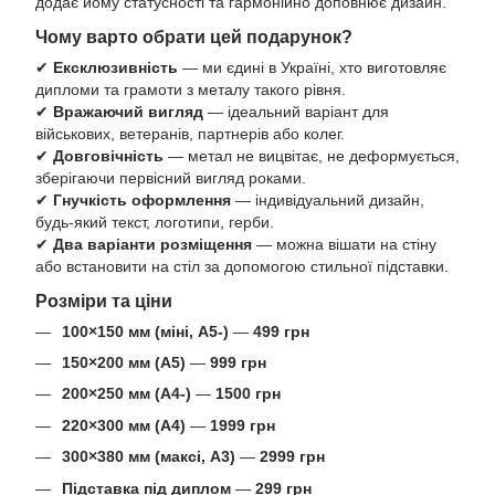
додає йому статусності та гармонійно доповнює дизайн.
Чому варто обрати цей подарунок?
✔
Ексклюзивність
— ми єдині в Україні, хто виготовляє
дипломи та грамоти з металу такого рівня.
✔
Вражаючий вигляд
— ідеальний варіант для
військових, ветеранів, партнерів або колег.
✔
Довговічність
— метал не вицвітає, не деформується,
зберігаючи первісний вигляд роками.
✔
Гнучкість оформлення
— індивідуальний дизайн,
будь-який текст, логотипи, герби.
✔
Два варіанти розміщення
— можна вішати на стіну
або встановити на стіл за допомогою стильної підставки.
Розміри та ціни
100×150 мм (міні, А5-)
—
499 грн
150×200 мм (А5)
—
999 грн
200×250 мм (А4-)
—
1500 грн
220×300 мм (А4)
—
1999 грн
300×380 мм (максі, А3)
—
2999 грн
Підставка під диплом
—
299 грн