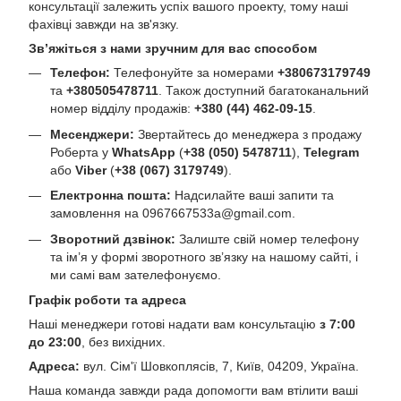
консультації залежить успіх вашого проекту, тому наші
фахівці завжди на зв'язку.
Зв’яжіться з нами зручним для вас способом
Телефон:
Телефонуйте за номерами
+380673179749
та
+380505478711
. Також доступний багатоканальний
номер відділу продажів:
+380 (44) 462-09-15
.
Месенджери:
Звертайтесь до менеджера з продажу
Роберта у
WhatsApp
(
+38 (050) 5478711
),
Telegram
або
Viber
(
+38 (067) 3179749
).
Електронна пошта:
Надсилайте ваші запити та
замовлення на
0967667533a@gmail.com
.
Зворотний дзвінок:
Залиште свій номер телефону
та ім’я у формі зворотного зв’язку на нашому сайті, і
ми самі вам зателефонуємо.
Графік роботи та адреса
Наші менеджери готові надати вам консультацію
з 7:00
до 23:00
, без вихідних.
Адреса:
вул. Сім'ї Шовкоплясів, 7, Київ, 04209, Україна.
Наша команда завжди рада допомогти вам втілити ваші