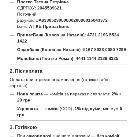
Плотко Тетяна Петрівна
ЄДРПОУ:
2045539621
Поточний
рахунок:
UA633052990000026006015043372
Банк:
АТ КБ ПриватБанк
ПриватБанк (Ковпоша Наталія)
:
4731 2196 5534
1422
Ощадбанк (Ковпоша Наталія)
:
5167 8033 0080 7299
МоноБанк (Плотко Роман)
:
4441 1144 2126 8325
2. Післяплата
Оплата при отриманні замовлення (готівкою або
карткою).
Нова пошта
— комісія за переказ післяплати:
2% +
20 грн
Укрпошта
— комісія (COD):
1% від суми
, мінімум
5
грн
3. Готівкою
При
самовивозі
з нашого магазину —
без комісії