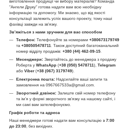
виготовлення продукції чи вибору матеріалів? Команда
"Ангели Друку" готова надати вам всю необхідну
інформацію та допомогу. Ми знаємо, що від якості
консультації залежить успіх вашого проекту, тому наші
фахівці завжди на зв'язку.
Зв’яжіться з нами зручним для вас способом
Телефон:
Телефонуйте за номерами
+380673179749
та
+380505478711
. Також доступний багатоканальний
номер відділу продажів:
+380 (44) 462-09-15
.
Месенджери:
Звертайтесь до менеджера з продажу
Роберта у
WhatsApp
(
+38 (050) 5478711
),
Telegram
або
Viber
(
+38 (067) 3179749
).
Електронна пошта:
Надсилайте ваші запити та
замовлення на
0967667533a@gmail.com
.
Зворотний дзвінок:
Залиште свій номер телефону
та ім’я у формі зворотного зв’язку на нашому сайті, і
ми самі вам зателефонуємо.
Графік роботи та адреса
Наші менеджери готові надати вам консультацію
з 7:00
до 23:00
, без вихідних.