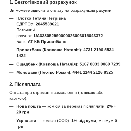
1. Безготівковий розрахунок
Ви можете здійснити оплату на розрахункові рахунки:
Плотко Тетяна Петрівна
ЄДРПОУ:
2045539621
Поточний
рахунок:
UA633052990000026006015043372
Банк:
АТ КБ ПриватБанк
ПриватБанк (Ковпоша Наталія)
:
4731 2196 5534
1422
Ощадбанк (Ковпоша Наталія)
:
5167 8033 0080 7299
МоноБанк (Плотко Роман)
:
4441 1144 2126 8325
2. Післяплата
Оплата при отриманні замовлення (готівкою або
карткою).
Нова пошта
— комісія за переказ післяплати:
2% +
20 грн
Укрпошта
— комісія (COD):
1% від суми
, мінімум
5
грн