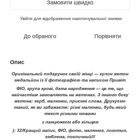
Замовити швидко
Увійти
для відображення накопичувальної знижки
%
До обраного
Порівняти
Опис
Оригінальний подарунок своїй жінці — кулон жетон
медальйон із її фотографією та написом Привіт
ФІО, група крові, дата народження — це те, що
найчастіше замовляють на жетонах. З іншого боку
жетона: герб, малюнки, приємні слова. Друкуємо
такий, як ви забажаєте: різні малюнки, будь-який
текст різними мовами
з ланцюжком або кільцем
): 32/Кращий напис, ФІО, фото, малюнок, логотип,
емблема, покличний///