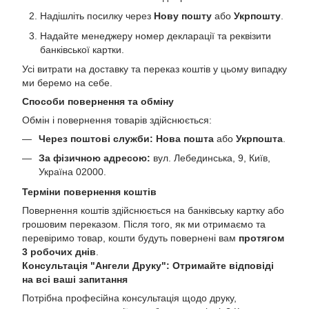
Надішліть посилку через
Нову пошту
або
Укрпошту
.
Надайте менеджеру номер декларації та реквізити
банківської картки.
Усі витрати на доставку та переказ коштів у цьому випадку
ми беремо на себе.
Способи повернення та обміну
Обмін і повернення товарів здійснюється:
Через поштові служби:
Нова пошта
або
Укрпошта
.
За фізичною адресою:
вул. Лебединська, 9, Київ,
Україна 02000.
Терміни повернення коштів
Повернення коштів здійснюється на банківську картку або
грошовим переказом. Після того, як ми отримаємо та
перевіримо товар, кошти будуть повернені вам
протягом
3 робочих днів
.
Консультація "Ангели Друку": Отримайте відповіді
на всі ваші запитання
Потрібна професійна консультація щодо друку,