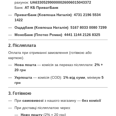
рахунок:
UA633052990000026006015043372
Банк:
АТ КБ ПриватБанк
ПриватБанк (Ковпоша Наталія)
:
4731 2196 5534
1422
Ощадбанк (Ковпоша Наталія)
:
5167 8033 0080 7299
МоноБанк (Плотко Роман)
:
4441 1144 2126 8325
2. Післяплата
Оплата при отриманні замовлення (готівкою або
карткою).
Нова пошта
— комісія за переказ післяплати:
2% +
20 грн
Укрпошта
— комісія (COD):
1% від суми
, мінімум
5
грн
3. Готівкою
При
самовивозі
з нашого магазину —
без комісії
При доставці післяплатою через:
Нову пошту
(2% + 20 грн)