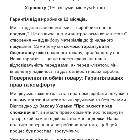
Укрпошту
(1% від суми, мінімум 5 грн)
Гарантія від виробника 12 місяців.
Ми з гордістю заявляємо: ми — виробники нашої
продукції. Це означає, що ми контролюємо кожен етап її
створення — від вибору матеріалів до фінального
пакування. Саме тому ми можемо
гарантувати
бездоганну якість
кожного товару, придбаного у нас.
Наша гарантія — це не просто слова, це наша
відповідальність перед вами, як перед клієнтом. Ми
впевнені у надійності та довговічності наших виробів.
Повернення та обмін товару: Гарантія ваших
прав та комфорту
Ми цінуємо кожного клієнта і прагнемо зробити покупки в
нашому магазині максимально зручними та безпечними.
Відповідно до
Закону України "Про захист прав
споживачів"
, ви маєте право обміняти або повернути
товар, який вам не підійшов або має недоліки. Наша
політика повернення розроблена для того, щоб цей
процес був простим і зрозумілим.
Умови для обміну та повернення товару