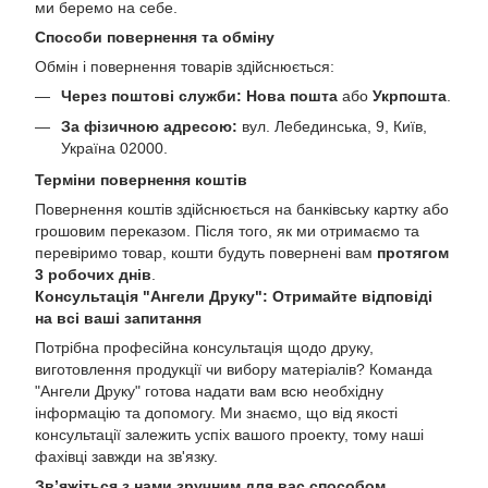
ми беремо на себе.
Способи повернення та обміну
Обмін і повернення товарів здійснюється:
Через поштові служби:
Нова пошта
або
Укрпошта
.
За фізичною адресою:
вул. Лебединська, 9, Київ,
Україна 02000.
Терміни повернення коштів
Повернення коштів здійснюється на банківську картку або
грошовим переказом. Після того, як ми отримаємо та
перевіримо товар, кошти будуть повернені вам
протягом
3 робочих днів
.
Консультація "Ангели Друку": Отримайте відповіді
на всі ваші запитання
Потрібна професійна консультація щодо друку,
виготовлення продукції чи вибору матеріалів? Команда
"Ангели Друку" готова надати вам всю необхідну
інформацію та допомогу. Ми знаємо, що від якості
консультації залежить успіх вашого проекту, тому наші
фахівці завжди на зв'язку.
Зв’яжіться з нами зручним для вас способом