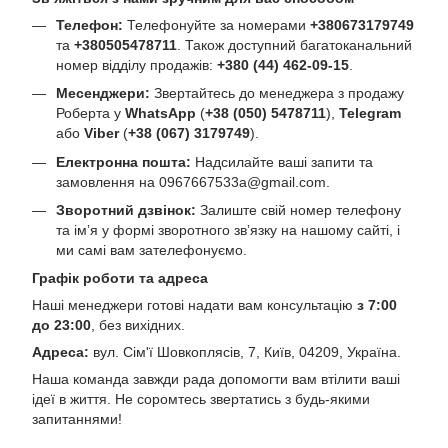
Телефон:
Телефонуйте за номерами
+380673179749
та
+380505478711
. Також доступний багатоканальний
номер відділу продажів:
+380 (44) 462-09-15
.
Месенджери:
Звертайтесь до менеджера з продажу
Роберта у
WhatsApp
(
+38 (050) 5478711
),
Telegram
або
Viber
(
+38 (067) 3179749
).
Електронна пошта:
Надсилайте ваші запити та
замовлення на
0967667533a@gmail.com
.
Зворотний дзвінок:
Залиште свій номер телефону
та ім’я у формі зворотного зв’язку на нашому сайті, і
ми самі вам зателефонуємо.
Графік роботи та адреса
Наші менеджери готові надати вам консультацію
з 7:00
до 23:00
, без вихідних.
Адреса:
вул. Сім'ї Шовкоплясів, 7, Київ, 04209, Україна.
Наша команда завжди рада допомогти вам втілити ваші
ідеї в життя. Не соромтесь звертатись з будь-якими
запитаннями!