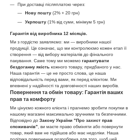
При доставці післяплатою через:
Нову пошту
(2% + 20 грн)
Укрпошту
(1% від суми, мінімум 5 грн)
Гарантія від виробника 12 місяців.
Ми з гордістю заявляємо: ми — виробники нашої
продукції. Це означає, що ми контролюємо кожен етап її
створення — від вибору матеріалів до фінального
пакування. Саме тому ми можемо
гарантувати
бездоганну якість
кожного товару, придбаного у нас.
Наша гарантія — це не просто слова, це наша
відповідальність перед вами, як перед клієнтом. Ми
впевнені у надійності та довговічності наших виробів.
Повернення та обмін товару: Гарантія ваших
прав та комфорту
Ми цінуємо кожного клієнта і прагнемо зробити покупки в
нашому магазині максимально зручними та безпечними.
Відповідно до
Закону України "Про захист прав
споживачів"
, ви маєте право обміняти або повернути
товар, який вам не підійшов або має недоліки. Наша
політика повернення розроблена для того, щоб цей