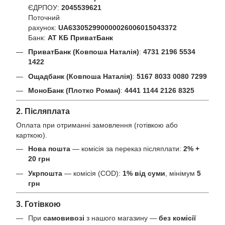
ЄДРПОУ:
2045539621
Поточний
рахунок:
UA633052990000026006015043372
Банк:
АТ КБ ПриватБанк
ПриватБанк (Ковпоша Наталія)
:
4731 2196 5534
1422
Ощадбанк (Ковпоша Наталія)
:
5167 8033 0080 7299
МоноБанк (Плотко Роман)
:
4441 1144 2126 8325
2. Післяплата
Оплата при отриманні замовлення (готівкою або
карткою).
Нова пошта
— комісія за переказ післяплати:
2% +
20 грн
Укрпошта
— комісія (COD):
1% від суми
, мінімум
5
грн
3. Готівкою
При
самовивозі
з нашого магазину —
без комісії