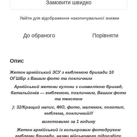
Замовити швидко
Увійти
для відображення накопичувальної знижки
%
До обраного
Порівняти
Опис
Жетон армійський ЗСУ з емблемою бригади 10
ОГШБр з Вашим фото та покличним
Армійський жетони кулони з символікою бригад,
батальйонів — емблемою, покличним, Вашим фото
та текстом
): 32/Кращий напис, ФІО, фото, малюнок, логотип,
емблема, покличний///
виготовимо за 1 годину
Жетон армійський із кольоровим фотодруком
емблеми бригади, назви військового підрозділу,