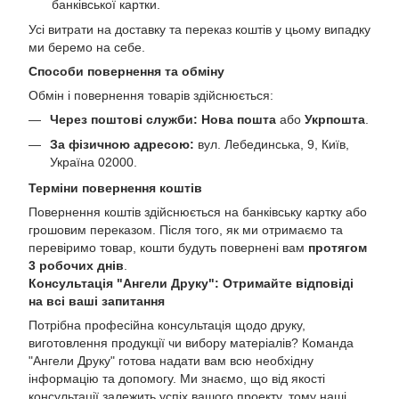
банківської картки.
Усі витрати на доставку та переказ коштів у цьому випадку
ми беремо на себе.
Способи повернення та обміну
Обмін і повернення товарів здійснюється:
Через поштові служби:
Нова пошта
або
Укрпошта
.
За фізичною адресою:
вул. Лебединська, 9, Київ,
Україна 02000.
Терміни повернення коштів
Повернення коштів здійснюється на банківську картку або
грошовим переказом. Після того, як ми отримаємо та
перевіримо товар, кошти будуть повернені вам
протягом
3 робочих днів
.
Консультація "Ангели Друку": Отримайте відповіді
на всі ваші запитання
Потрібна професійна консультація щодо друку,
виготовлення продукції чи вибору матеріалів? Команда
"Ангели Друку" готова надати вам всю необхідну
інформацію та допомогу. Ми знаємо, що від якості
консультації залежить успіх вашого проекту, тому наші