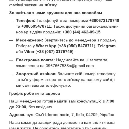
фахівці завжди на зв'язку.
Зв’яжіться з нами зручним для вас способом
Телефон:
Телефонуйте за номерами
+380673179749
та
+380505478711
. Також доступний багатоканальний
номер відділу продажів:
+380 (44) 462-09-15
.
Месенджери:
Звертайтесь до менеджера з продажу
Роберта у
WhatsApp
(
+38 (050) 5478711
),
Telegram
або
Viber
(
+38 (067) 3179749
).
Електронна пошта:
Надсилайте ваші запити та
замовлення на
0967667533a@gmail.com
.
Зворотний дзвінок:
Залиште свій номер телефону
та ім’я у формі зворотного зв’язку на нашому сайті, і
ми самі вам зателефонуємо.
Графік роботи та адреса
Наші менеджери готові надати вам консультацію
з 7:00
до 23:00
, без вихідних.
Адреса:
вул. Сім'ї Шовкоплясів, 7, Київ, 04209, Україна.
Наша команда завжди рада допомогти вам втілити ваші
ідеї в життя. Не соромтесь звертатись з будь-якими