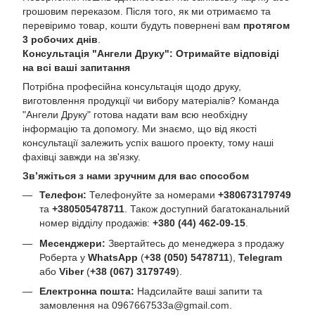
грошовим переказом. Після того, як ми отримаємо та
перевіримо товар, кошти будуть повернені вам
протягом
3 робочих днів
.
Консультація "Ангели Друку": Отримайте відповіді
на всі ваші запитання
Потрібна професійна консультація щодо друку,
виготовлення продукції чи вибору матеріалів? Команда
"Ангели Друку" готова надати вам всю необхідну
інформацію та допомогу. Ми знаємо, що від якості
консультації залежить успіх вашого проекту, тому наші
фахівці завжди на зв'язку.
Зв’яжіться з нами зручним для вас способом
Телефон:
Телефонуйте за номерами
+380673179749
та
+380505478711
. Також доступний багатоканальний
номер відділу продажів:
+380 (44) 462-09-15
.
Месенджери:
Звертайтесь до менеджера з продажу
Роберта у
WhatsApp
(
+38 (050) 5478711
),
Telegram
або
Viber
(
+38 (067) 3179749
).
Електронна пошта:
Надсилайте ваші запити та
замовлення на
0967667533a@gmail.com
.