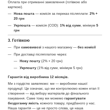
Оплата при отриманні замовлення (готівкою або
карткою).
Нова пошта
— комісія за переказ післяплати:
2% +
20 грн
Укрпошта
— комісія (COD):
1% від суми
, мінімум
5
грн
3. Готівкою
При
самовивозі
з нашого магазину —
без комісії
При доставці післяплатою через:
Нову пошту
(2% + 20 грн)
Укрпошту
(1% від суми, мінімум 5 грн)
Гарантія від виробника 12 місяців.
Ми з гордістю заявляємо: ми — виробники нашої
продукції. Це означає, що ми контролюємо кожен етап її
створення — від вибору матеріалів до фінального
пакування. Саме тому ми можемо
гарантувати
бездоганну якість
кожного товару, придбаного у нас.
Наша гарантія — це не просто слова, це наша