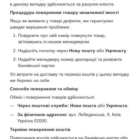
в даному випадку здійснюються за рахунок клієнта.
Процедура повернення товару неналежної якості
Якщо ви виявили у товарі дефекти, ми гарантуємо
швидке вирішення проблеми:
Повідомте про свій намір повернути товар,
зв'язавшись із нашим менеджером.
Надішліть посилку через
Нову пошту
або
Укрпошту
.
Надайте менеджеру номер декларації та реквізити
банківської картки.
Усі витрати на доставку та переказ коштів у цьому випадку
ми беремо на себе.
Способи повернення та обміну
Обмін і повернення товарів здійснюється:
Через поштові служби:
Нова пошта
або
Укрпошта
.
За фізичною адресою:
вул. Лебединська, 9, Київ,
Україна 02000.
Терміни повернення коштів
Повернення коштів здійснюється на банківську картку або