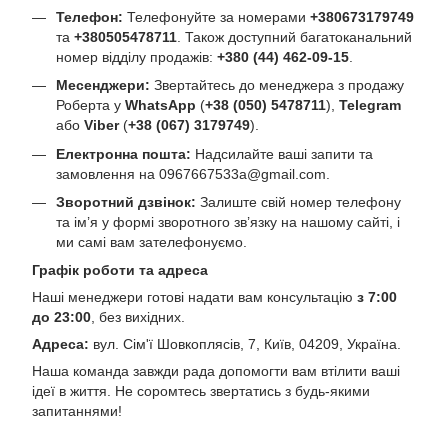
Телефон:
Телефонуйте за номерами
+380673179749
та
+380505478711
. Також доступний багатоканальний
номер відділу продажів:
+380 (44) 462-09-15
.
Месенджери:
Звертайтесь до менеджера з продажу
Роберта у
WhatsApp
(
+38 (050) 5478711
),
Telegram
або
Viber
(
+38 (067) 3179749
).
Електронна пошта:
Надсилайте ваші запити та
замовлення на
0967667533a@gmail.com
.
Зворотний дзвінок:
Залиште свій номер телефону
та ім’я у формі зворотного зв’язку на нашому сайті, і
ми самі вам зателефонуємо.
Графік роботи та адреса
Наші менеджери готові надати вам консультацію
з 7:00
до 23:00
, без вихідних.
Адреса:
вул. Сім'ї Шовкоплясів, 7, Київ, 04209, Україна.
Наша команда завжди рада допомогти вам втілити ваші
ідеї в життя. Не соромтесь звертатись з будь-якими
запитаннями!