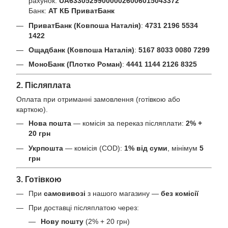
рахунок:
UA633052990000026006015043372
Банк:
АТ КБ ПриватБанк
ПриватБанк (Ковпоша Наталія)
:
4731 2196 5534
1422
Ощадбанк (Ковпоша Наталія)
:
5167 8033 0080 7299
МоноБанк (Плотко Роман)
:
4441 1144 2126 8325
2. Післяплата
Оплата при отриманні замовлення (готівкою або
карткою).
Нова пошта
— комісія за переказ післяплати:
2% +
20 грн
Укрпошта
— комісія (COD):
1% від суми
, мінімум
5
грн
3. Готівкою
При
самовивозі
з нашого магазину —
без комісії
При доставці післяплатою через:
Нову пошту
(2% + 20 грн)