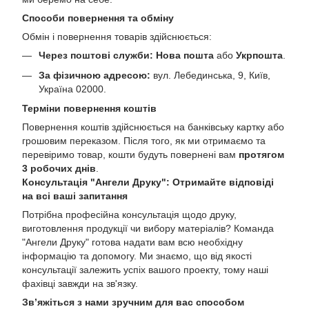
Способи повернення та обміну
Обмін і повернення товарів здійснюється:
Через поштові служби:
Нова пошта
або
Укрпошта
.
За фізичною адресою:
вул. Лебединська, 9, Київ,
Україна 02000.
Терміни повернення коштів
Повернення коштів здійснюється на банківську картку або
грошовим переказом. Після того, як ми отримаємо та
перевіримо товар, кошти будуть повернені вам
протягом
3 робочих днів
.
Консультація "Ангели Друку": Отримайте відповіді
на всі ваші запитання
Потрібна професійна консультація щодо друку,
виготовлення продукції чи вибору матеріалів? Команда
"Ангели Друку" готова надати вам всю необхідну
інформацію та допомогу. Ми знаємо, що від якості
консультації залежить успіх вашого проекту, тому наші
фахівці завжди на зв'язку.
Зв’яжіться з нами зручним для вас способом